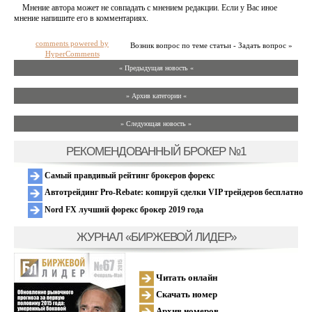
Мнение автора может не совпадать с мнением редакции. Если у Вас иное
мнение напишите его в комментариях.
comments powered by
Возник вопрос по теме статьи - Задать вопрос »
HyperComments
« Предыдущая новость «
» Архив категории «
» Следующая новость »
РЕКОМЕНДОВАННЫЙ БРОКЕР №1
Самый правдивый рейтинг брокеров форекс
Автотрейдинг Pro-Rebate: копируй сделки VIP трейдеров бесплатно
Nord FX лучший форекс брокер 2019 года
ЖУРНАЛ «БИРЖЕВОЙ ЛИДЕР»
Читать онлайн
Скачать номер
Архив номеров