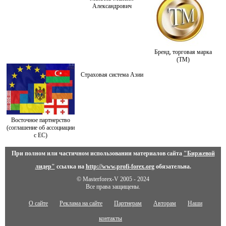
Александрович
Бренд, торговая марка
(ТМ)
Страховая система Азии
Восточное партнерство
(соглашение об ассоциации
с ЕС)
При полном или частичном использовании материалов сайта
"Биржевой
лидер"
ссылка на
http://www.profi-forex.org
обязательна.
© Masterforex-V 2005 - 2024
Все права защищены.
О сайте
Реклама на сайте
Партнерам
Авторам
Наши
контакты