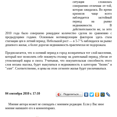
ситуация сложилась
совершенно отличная от той,
которая ожидалась. Во время
кризисов чаще всего
наблюдается застойный
период на рынке
недвижимости. В
действительности же, за лето
2010 года было совершено рекордное количество сделок по сравнению с
предыдущими годами. Основным мотивирующим фактором здесь стала
стагнация цен в летний период. Небольшой рост — в 5-7 % наблюдался на рынке
дешевого жилья, а более дорогая недвижимость практически не подорожала.
Предполагается, что в осенний период в город возвратиться тот слой населения,
который мог позволить себе покинуть столицу на длительный период, убегая от
утомляющей жары и смога. Учитывая, что покупательская способность этого
слоя весьма высока, будет выкупаться и недвижимость в категории "бизнес" и
"элит". Соответственно, и цены на этом сегменте жилья будет увеличиваться.
04 сентября 2010 г. 17:10
Поделиться…
Мнение автора может не совпадать с мнением редакции. Если у Вас иное
мнение напишите его в комментариях.