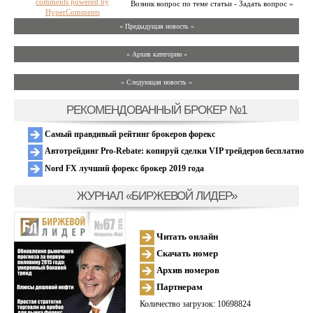
comments powered by
Возник вопрос по теме статьи - Задать вопрос »
HyperComments
« Предыдущая новость «
» Архив категории «
» Следующая новость »
РЕКОМЕНДОВАННЫЙ БРОКЕР №1
Самый правдивый рейтинг брокеров форекс
Автотрейдинг Pro-Rebate: копируй сделки VIP трейдеров бесплатно
Nord FX лучший форекс брокер 2019 года
ЖУРНАЛ «БИРЖЕВОЙ ЛИДЕР»
Читать онлайн
Скачать номер
Архив номеров
Партнерам
Количество загрузок: 10698824