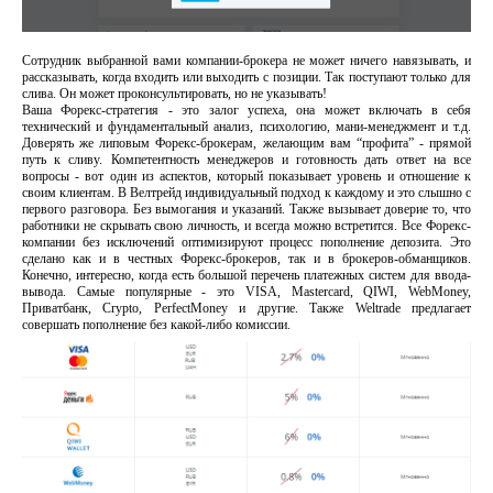
Сотрудник выбранной вами компании-брокера не может ничего навязывать, и
рассказывать, когда входить или выходить с позиции. Так поступают только для
слива. Он может проконсультировать, но не указывать!
Ваша Форекс-стратегия - это залог успеха, она может включать в себя
технический и фундаментальный анализ, психологию, мани-менеджмент и т.д.
Доверять же липовым Форекс-брокерам, желающим вам “профита” - прямой
путь к сливу. Компетентность менеджеров и готовность дать ответ на все
вопросы - вот один из аспектов, который показывает уровень и отношение к
своим клиентам. В Велтрейд индивидуальный подход к каждому и это слышно с
первого разговора. Без вымогания и указаний. Также вызывает доверие то, что
работники не скрывать свою личность, и всегда можно встретится. Все Форекс-
компании без исключений оптимизируют процесс пополнение депозита. Это
сделано как и в честных Форекс-брокеров, так и в брокеров-обманщиков.
Конечно, интересно, когда есть большой перечень платежных систем для ввода-
вывода. Самые популярные - это VISA, Mastercard, QIWI, WebMoney,
Приватбанк, Crypto, PerfectMoney и другие. Также Weltrade предлагает
совершать пополнение без какой-либо комиссии.