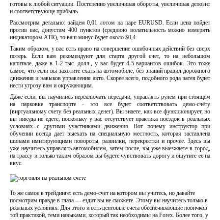
готовы к любой ситуации. Постепенно увеличивая обороты, увеличивая депозит
и соответствующе прибыль.
Рассмотрим детально: зайдем 0,01 лотом на паре EURUSD. Если цена пойдет
против вас, допустим 400 пунктов (среднюю волатильность можно измерять
индикатором ATR), то ваш минус будет около $0,4.
Таким образом, у вас есть право на совершение ошибочных действий без сверх
потерь. Если вам рекомендуют для старта другой счет, то на небольшом
капитале, даже в 1-2 тыс. долл., у вас будет 4-5 вариантов ошибок. Это тоже
самое, что если вы захотите ехать на автомобиле, без знаний правил дорожного
движения и навыков управления авто. Скорее всего, подобного рода затея будет
нести угрозу вам и окружающим.
Даже если, вы научились переключать передачи, управлять рулем при стоящем
на парковке транспорте - это все будет соответствовать демо-счёту
(виртуальному счету без реальных денег). Вы знаете, как все функционирует, но
вы никуда не едете, поскольку у вас отсутствует практика поездок в реальных
условиях с другими участниками движения. Вот почему инструктор при
обучении всегда дает выехать на специальную местность, которая заставлена
шинами имитирующими повороты, развилки, перекрестки и прочее. Здесь вы
уже научитесь управлять автомобилем, затем после, вы уже выезжаете в город,
на трассу и только таким образом вы будете чувствовать дорогу и ощутите ее на
вкус.
То же самое в трейдинге: есть демо-счет на котором вы учитесь, но давайте
посмотрим правде в глаза — ездит вы не сможете. Этому вы научитесь только в
реальных условиях. Для этого и есть центовые счета обеспечивающие новичков
той практикой, теми навыками, который так необходимы на Forex. Более того, у