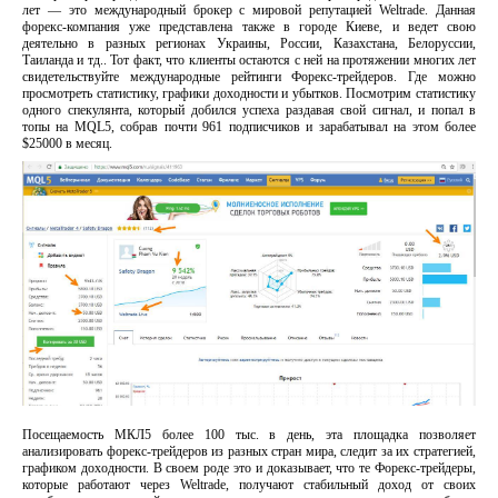
лет — это международный брокер с мировой репутацией Weltrade. Данная
форекс-компания уже представлена также в городе Киеве, и ведет свою
деятельно в разных регионах Украины, России, Казахстана, Белоруссии,
Таиланда и тд.. Тот факт, что клиенты остаются с ней на протяжении многих лет
свидетельствуйте международные рейтинги Форекс-трейдеров. Где можно
просмотреть статистику, графики доходности и убытков. Посмотрим статистику
одного спекулянта, который добился успеха раздавая свой сигнал, и попал в
топы на MQL5, собрав почти 961 подписчиков и зарабатывал на этом более
$25000 в месяц.
Посещаемость МКЛ5 более 100 тыс. в день, эта площадка позволяет
анализировать форекс-трейдеров из разных стран мира, следит за их стратегией,
графиком доходности. В своем роде это и доказывает, что те Форекс-трейдеры,
которые работают через Weltrade, получают стабильный доход от своих