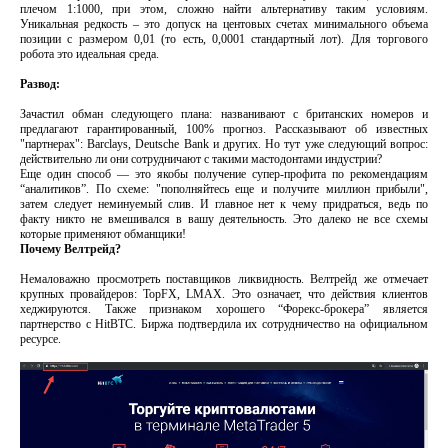
плечом 1:1000, при этом, сложно найти альтернативу таким условиям.
Уникальная редкость – это допуск на центовых счетах минимального объема
позиции с размером 0,01 (то есть, 0,0001 стандартный лот). Для торгового
робота это идеальная среда.
Развод:
Зачастил обман следующего плана: названивают с британских номеров и
предлагают гарантированный, 100% прогноз. Рассказывают об известных
"партнерах": Barclays, Deutsche Bank и других. Но тут уже следующий вопрос:
действительно ли они сотрудничают с такими мастодонтами индустрии?
Еще один способ — это якобы получение супер-профита по рекомендациям
“аналитиков”. По схеме: "пополняйтесь еще и получите миллион прибыли",
затем следует неминуемый слив. И главное нет к чему придраться, ведь по
факту никто не вмешивался в вашу деятельность. Это далеко не все схемы
которые применяют обманщики!
Почему Велтрейд?
Немаловажно просмотреть поставщиков ликвидность. Велтрейд же отмечает
крупных провайдеров: TopFX, LMAX. Это означает, что действия клиентов
хеджируются. Также признаком хорошего “Форекс-брокера” является
партнерство с HitBTC. Биржа подтвердила их сотрудничество на официальном
ресурсе.