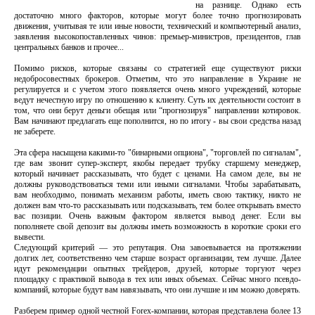
на разнице. Однако есть
достаточно много факторов, которые могут более точно прогнозировать
движения, учитывая те или иные новости, технический и компьютерный анализ,
заявления высокопоставленных чинов: премьер-министров, президентов, глав
центральных банков и прочее...
Помимо рисков, которые связаны со стратегией еще существуют риски
недобросовестных брокеров. Отметим, что это направление в Украине не
регулируется и с учетом этого появляется очень много учреждений, которые
ведут нечестную игру по отношению к клиенту. Суть их деятельности состоит в
том, что они берут деньги обещая или “прогнозируя" направлении котировок.
Вам начинают предлагать еще пополнится, но по итогу - вы свои средства назад
не заберете.
Эта сфера насыщена какими-то "бинарными опциона", "торговлей по сигналам",
где вам звонит супер-эксперт, якобы передает трубку старшему менеджер,
который начинает рассказывать, что будет с ценами. На самом деле, вы не
должны руководствоваться теми или иными сигналами. Чтобы зарабатывать,
вам необходимо, понимать механизм работы, иметь свою тактику, никто не
должен вам что-то рассказывать или подсказывать, тем более открывать вместо
вас позиции. Очень важным фактором является вывод денег. Если вы
пополняете свой депозит вы должны иметь возможность в короткие сроки его
вывести.
Следующий критерий — это репутация. Она завоевывается на протяжении
долгих лет, соответственно чем старше возраст организации, тем лучше. Далее
идут рекомендации опытных трейдеров, друзей, которые торгуют через
площадку с практикой вывода в тех или иных объемах. Сейчас много псевдо-
компаний, которые будут вам навязывать, что они лучшие и им можно доверять.
Разберем пример одной честной Forex-компании, которая представлена более 13