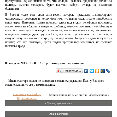
преступника, однако шансы на то, что молодой человек, продавший яблоки за
полторы тысячи долларов, будет все-таки найден, отнюдь не являются
большими.
В России тоже есть свои анти-герои, которые прекрасно манипулируют
человеческим доверием и пользуются тем, что нынче стало модно приобретать
вещи через Интернет. Только продают здесь под видом телефонов последних
марок вовсе не яблоки, а пищевую добавку, которую все знают как обычную
соль. А схема сделки выглядит в точности, как и описанная выше, покупатель с
продавцом находят друг друга в Сети, после чего уславливаются о встрече, а
саму встречу назначают в метро, где народу много. Тогда, если даже покупатель
поймет, что его обманули, среди людей преступнику затеряться не составит
никакого труда.
03 августа 2013 г. 15:05
Автор:
Екатерина Кипишинова
Поделиться…
Мнение автора может не совпадать с мнением редакции. Если у Вас иное
мнение напишите его в комментариях.
comments powered by
Возник вопрос по теме статьи - Задать вопрос »
HyperComments
« Предыдущая новость «
» Архив категории «