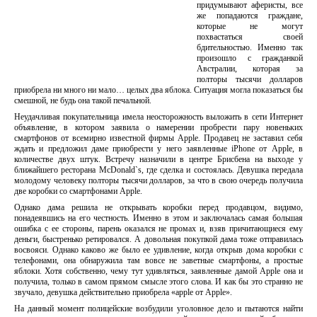
придумывают аферисты, все
же попадаются граждане,
которые не могут
похвастаться своей
бдительностью. Именно так
произошло с гражданкой
Австралии, которая за
полторы тысячи долларов
приобрела ни много ни мало… целых два яблока. Ситуация могла показаться бы
смешной, не будь она такой печальной.
Неудачливая покупательница имела неосторожность выложить в сети Интернет
объявление, в котором заявила о намерении пробрести пару новеньких
смартфонов от всемирно известной фирмы Apple. Продавец не заставил себя
ждать и предложил даме приобрести у него заявленные iPhone от Apple, в
количестве двух штук. Встречу назначили в центре Брисбена на выходе у
ближайшего ресторана McDonald`s, где сделка и состоялась. Девушка передала
молодому человеку полторы тысячи долларов, за что в свою очередь получила
две коробки со смартфонами Apple.
Однако дама решила не открывать коробки перед продавцом, видимо,
понадеявшись на его честность. Именно в этом и заключалась самая большая
ошибка с ее стороны, парень оказался не промах и, взяв причитающиеся ему
деньги, быстренько ретировался. А довольная покупкой дама тоже отправилась
восвояси. Однако каково же было ее удивление, когда открыв дома коробки с
телефонами, она обнаружила там вовсе не заветные смартфоны, а простые
яблоки. Хотя собственно, чему тут удивляться, заявленные дамой Apple она и
получила, только в самом прямом смысле этого слова. И как бы это странно не
звучало, девушка действительно приобрела «apple от Apple».
На данный момент полицейские возбудили уголовное дело и пытаются найти