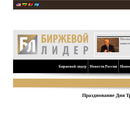
Милли
инвест
Биржевой лидер
Новости России
Ново
Празднование Дня Т