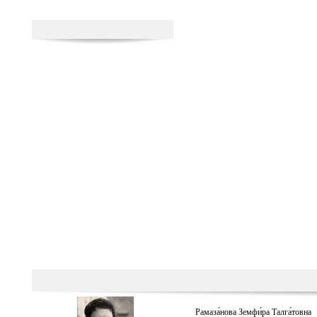
Рамаза́нова Земфи́ра Талга́товна