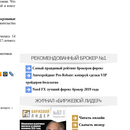
хожим. Что
ой и вовсе
 кровавые
ительства
учились 14
17-летнего
ркотиков.
РЕКОМЕНДОВАННЫЙ БРОКЕР №1
Самый правдивый рейтинг брокеров форекс
Автотрейдинг Pro-Rebate: копируй сделки VIP
трейдеров бесплатно
Nord FX лучший форекс брокер 2019 года
ЖУРНАЛ «БИРЖЕВОЙ ЛИДЕР»
 вопрос »
Читать онлайн
Скачать номер