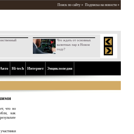
Поиск по сайту »
Подписка на новости »
инственный
Что ждать от основных
валютных пар в Новом
году?
Aвто
Hi-tech
Интернет
Энциклопедия
бшими
т, что во
ибли, как
результате
 участники