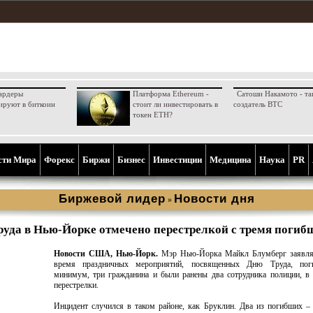
ардеры
Платформа Ethereum -
Сатоши Накамото - та
ируют в биткоин
стоит ли инвестировать в
создатель BTC
токен ETH?
сти Мира
Форекс
Биржи
Бизнес
Инвестиции
Медицина
Наука
PR
Биржевой лидер
Новости дня
»
руда в Нью-Йорке отмечено перестрелкой с тремя поги
Новости США, Нью-Йорк.
Мэр Нью-Йорка Майкл Блумберг заявляе
время праздничных мероприятий, посвященных Дню Труда, пог
минимум, три гражданина и были ранены два сотрудника полиции, в 
перестрелки.
Инцидент случился в таком районе, как Бруклин. Два из погибших –