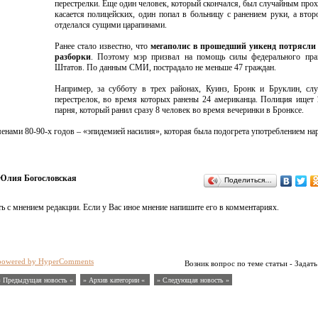
перестрелки. Еще один человек, который скончался, был случайным про
касается полицейских, один попал в больницу с ранением руки, а втор
отделался сущими царапинами.
Ранее стало известно, что
мегаполис в прошедший уикенд потрясли
разборки
. Поэтому мэр призвал на помощь силы федерального прав
Штатов. По данным СМИ, пострадало не меньше 47 граждан.
Например, за субботу в трех районах, Куинз, Бронк и Бруклин, сл
перестрелок, во время которых ранены 24 американца. Полиция ищет 
парня, который ранил сразу 8 человек во время вечеринки в Бронксе.
менами 80-90-х годов – «эпидемией насилия», которая была подогрета употреблением на
Юлия Богословская
Поделиться…
ь с мнением редакции. Если у Вас иное мнение напишите его в комментариях.
powered by HyperComments
Возник вопрос по теме статьи - Задать
« Предыдущая новость «
» Архив категории «
» Следующая новость »