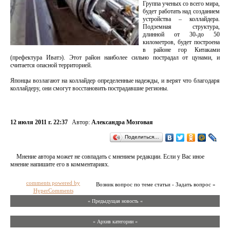
Группа ученых со всего мира,
будет работать над созданием
устройства – коллайдера.
Подземная структура,
длинной от 30-до 50
километров, будет построена
в районе гор Китаками
(префектура Иватэ). Этот район наиболее сильно пострадал от цунами, и
считается опасной территорией.
Японцы возлагают на коллайдер определенные надежды, и верят что благодаря
коллайдеру, они смогут восстановить пострадавшие регионы.
12 июля 2011 г. 22:37
Автор:
Александра Мозговая
Поделиться…
Мнение автора может не совпадать с мнением редакции. Если у Вас иное
мнение напишите его в комментариях.
comments powered by
Возник вопрос по теме статьи - Задать вопрос »
HyperComments
« Предыдущая новость «
» Архив категории «