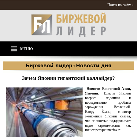
Поиск по сайту »
МЕНЮ
Биржевой лидер
Новости дня
»
Зачем Японии гигантский коллайдер?
Новости Восточной Азии,
Япония.
Власти Японии
всерьез подошли к
исследованию проблем
зарождения Вселенной.
Каору Ёсано, министр
экономики Японии сказал,
что полностью поддерживает
идею строительства, как
пишет ресурс interfax.ru.