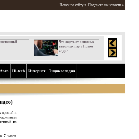
Поиск по сайту »
Подписка на новости »
инственный
Что ждать от основных
валютных пар в Новом
году?
Aвто
Hi-tech
Интернет
Энциклопедия
идео)
 премий в
 окончании
женной на
о 7 часов