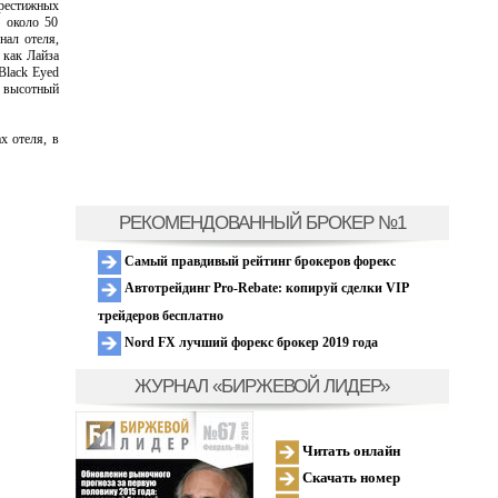
престижных
 около 50
нал отеля,
 как Лайза
Black Eyed
ь высотный
х отеля, в
РЕКОМЕНДОВАННЫЙ БРОКЕР №1
Самый правдивый рейтинг брокеров форекс
Автотрейдинг Pro-Rebate: копируй сделки VIP
трейдеров бесплатно
Nord FX лучший форекс брокер 2019 года
ЖУРНАЛ «БИРЖЕВОЙ ЛИДЕР»
Читать онлайн
Скачать номер