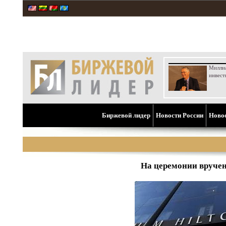
Милли
инвест
Биржевой лидер
Новости России
Ново
На церемонии вручен