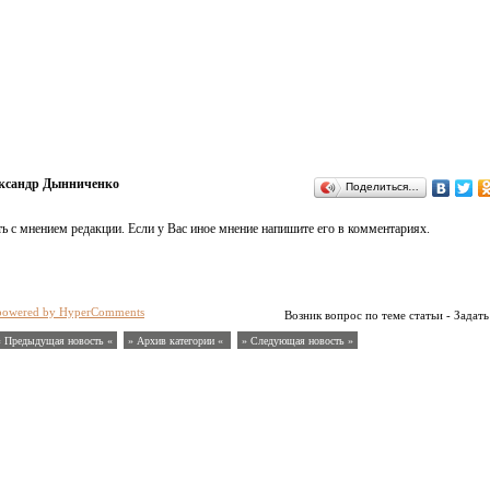
ксандр Дынниченко
Поделиться…
ь с мнением редакции. Если у Вас иное мнение напишите его в комментариях.
powered by HyperComments
Возник вопрос по теме статьи - Задать
« Предыдущая новость «
» Архив категории «
» Следующая новость »