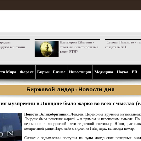
ардеры
Платформа Ethereum -
Сатоши Накамото - та
ируют в биткоин
стоит ли инвестировать в
создатель BTC
токен ETH?
сти Мира
Форекс
Биржи
Бизнес
Инвестиции
Медицина
Наука
PR
Биржевой лидер
Новости дня
»
ия музпремии в Лондоне было жарко во всех смыслах (в
Новости Великобритании, Лондон.
Церемония вручения музыкальных
Лондоне была поистине жаркой – в прямом и переносном смысле. По
церемонии в лондонской пятизвездочной гостинице Hilton, располо
центральной улице Парк-лейн с видом на Гайд-парк, вспыхнул пожар.
Сигнал о задымлении поступил на пульт лондонских пожарных окол