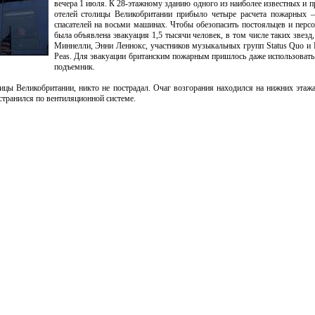
вечера 1 июля. К 28-этажному зданию одного из наиболее известных и 
отелей столицы Великобритании прибыло четыре расчета пожарных –
спасателей на восьми машинах. Чтобы обезопасить постояльцев и персо
была объявлена эвакуация 1,5 тысячи человек, в том числе таких звезд,
Миннелли, Энни Леннокс, участников музыкальных групп Status Quo и 
Peas. Для эвакуации британским пожарным пришлось даже использоват
подъемник.
ы Великобритании, никто не пострадал. Очаг возгорания находился на нижних этажа
остранился по вентиляционной системе.