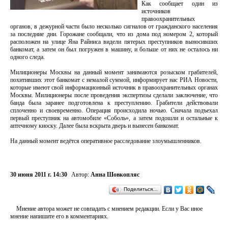
Как сообщает один из
источников
правоохранительных
органов, в дежурной части было несколько сигналов от гражданского населения
за последние дни. Горожане сообщали, что из дома под номером 2, который
расположен на улице Яна Райниса видели пятерых преступников выносивших
банкомат, а затем он был погружен в машину, и больше от них не осталось ни
одного следа.
Милиционеры Москвы на данный момент занимаются розыском грабителей,
похитивших этот банкомат с немалой суммой, информирует нас РИА Новости,
которые имеют свой информационный источник в правоохранительных органах
Москвы. Милиционеры после проведения экспертизы сделали заключение, что
банда была заранее подготовлена к преступлению. Грабители действовали
сплоченно и своевременно. Операция происходила ночью. Сначала подъехал
первый преступник на автомобиле «Соболь», а затем подошли и остальные к
аптечному киоску. Далее была вскрыта дверь и вынесен банкомат.
На данный момент ведётся оперативное расследование злоумышленников.
30 июня 2011 г. 14:30
Автор:
Анна Шовкопляс
Поделиться…
Мнение автора может не совпадать с мнением редакции. Если у Вас иное
мнение напишите его в комментариях.