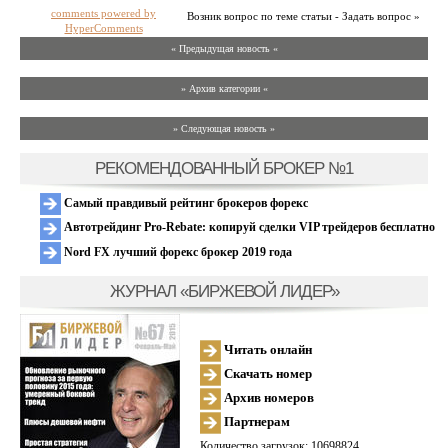
comments powered by
Возник вопрос по теме статьи - Задать вопрос »
HyperComments
« Предыдущая новость «
» Архив категории «
» Следующая новость »
РЕКОМЕНДОВАННЫЙ БРОКЕР №1
Самый правдивый рейтинг брокеров форекс
Автотрейдинг Pro-Rebate: копируй сделки VIP трейдеров бесплатно
Nord FX лучший форекс брокер 2019 года
ЖУРНАЛ «БИРЖЕВОЙ ЛИДЕР»
Читать онлайн
Скачать номер
Архив номеров
Партнерам
Количество загрузок: 10698824