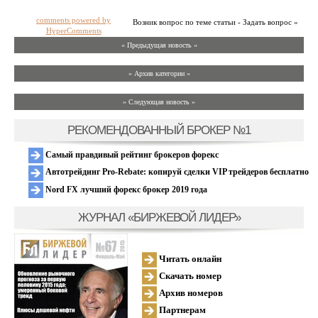
comments powered by
Возник вопрос по теме статьи - Задать вопрос »
HyperComments
« Предыдущая новость «
» Архив категории «
» Следующая новость »
РЕКОМЕНДОВАННЫЙ БРОКЕР №1
Самый правдивый рейтинг брокеров форекс
Автотрейдинг Pro-Rebate: копируй сделки VIP трейдеров бесплатно
Nord FX лучший форекс брокер 2019 года
ЖУРНАЛ «БИРЖЕВОЙ ЛИДЕР»
Читать онлайн
Скачать номер
Архив номеров
Партнерам