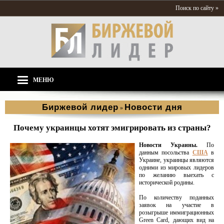
Поиск по сайту »
МЕНЮ
Биржевой лидер
Новости дня
»
Почему украинцы хотят эмигрировать из страны?
Новости Украины.
По
данным посольства
США
в
Украине, украинцы являются
одними из мировых лидеров
по желанию выехать с
исторической родины.
По количеству поданных
заявок на участие в
розыгрыше иммиграционных
Green Card, дающих вид на