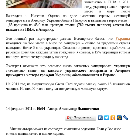
жительство в США в 2011
году, украинцы заняли третье
место в мире, после
Бангладеш и Нигерии. Однако по доле населения страны, желающей
эмигрировать в Америку, Украина обошла Нигерию и вышла на второе место –
1,65 процента из 45,9 млн. граждан страны
(760 тысяч человек) хотели бы
выехать на ПМЖ в Америку.
Это лишний раз подтверждает данные Всемирного банка, что
Украина
находится на 5-м месте в мире по эмиграции – сейчас за пределами страны
находится более 6 млн. украинцев. Согласно опросам, временно поработать за
рубежом хотел бы каждый пятый гражданин Украины, а 15% украинцев готовы
покинуть историческую родину навсегда.
Эксперты отмечают, что реальное число согласных эмигрировать украинцев
значительно выше:
на каждого украинского эмигранта в Америке
приходится четверо граждан Украины, обосновавшихся в Европе.
На 2011 год на американскую Green Card подали заявку около 15 миллионов
человек. Из них 50 тысяч получат вожделенную «зеленую карту».
14 февраля 2011 г. 10:04
Автор:
Александр Дынниченко
Поделиться…
Мнение автора может не совпадать с мнением редакции. Если у Вас иное
мнение напишите его в комментариях.