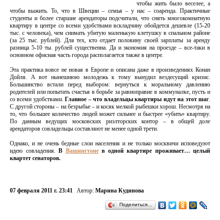
чтобы жить было веселее, а
чтобы выжить. То, что в Швеции – семья – у нас – соаренда. Практичные
студенты и более старшие арендаторы подсчитали, что снять многокомнатную
квартиру в центре со всеми удобствами вскладчину обойдется дешевле (15-20
тыс. с человека), чем снимать убитую маленькую клетушку в спальном районе
(за 25 тыс. рублей). Для тех, кто отдает половину своей зарплаты за аренду
разница 5-10 ты. рублей существенна. Да и экономия на проезде – все-таки в
основном офисная часть города располагается также в центре.
Эта практика вовсе не новая в Европе и описана даже в произведениях Конан
Дойля. А вот нынешнюю молодежь к тому вынудил вездесущий кризис.
Большинство встали перед выбором: вернуться к моральному давлению
родителей или попытать счастья в борьбе за равноправие в коммуналке, пусть и
со всеми удобствами.
Главное – что владельцы квартиры идут на этот шаг
.
С другой стороны – на безрыбье – и косяк мелкой рыбешки хорош. Несмотря на
то, что большее количество людей может сильнее и быстрее «убить» квартиру.
По данным ведущих московских риэлторских контор – в общей доле
арендаторов совладельцы составляют не менее одной трети.
Однако, и не очень бедные слои населения и не только москвичи исповедуют
идею совладения.
В
Вашингтоне
в одной квартире проживает… целый
квартет сенаторов.
07 февраля 2011 г. 23:41
Автор:
Марина Кудинова
Поделиться…