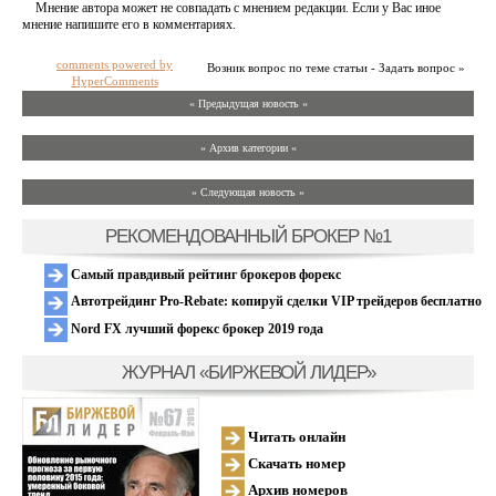
Мнение автора может не совпадать с мнением редакции. Если у Вас иное
мнение напишите его в комментариях.
comments powered by
Возник вопрос по теме статьи - Задать вопрос »
HyperComments
« Предыдущая новость «
» Архив категории «
» Следующая новость »
РЕКОМЕНДОВАННЫЙ БРОКЕР №1
Самый правдивый рейтинг брокеров форекс
Автотрейдинг Pro-Rebate: копируй сделки VIP трейдеров бесплатно
Nord FX лучший форекс брокер 2019 года
ЖУРНАЛ «БИРЖЕВОЙ ЛИДЕР»
Читать онлайн
Скачать номер
Архив номеров