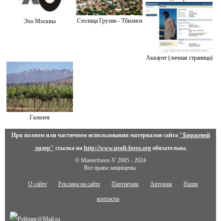
Столица Грузии - Тбилиси
Эхо Москвы
Аккаунт (личная страница)
Галилея
При полном или частичном использовании материалов сайта
"Биржевой
лидер"
ссылка на
http://www.profi-forex.org
обязательна.
© Masterforex-V 2005 - 2024
Все права защищены.
О сайте
Реклама на сайте
Партнерам
Авторам
Наши
контакты