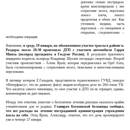
девушка сильно пострадала:
врачи констатировали у нее
сотрясение мозга, переломы
левого плеча, левого
предплечья и обеих ног. Как
уточнили медики, часть
переломов – со смещением и
открытые, следовательно –
необходима операция.
Напомним,
в среду, 19 января, на обозначенном участке трассы в районе п.
Раздоры около 20:30 произошло ДТП с участием автомобиля Гарри
Минха (полпред президента в Госдуме России).
В результате трагичного
инцидента водитель полпреда Владимир Шугаев пострадал смертельно. Второй
участник происшествия – Алена Ярош, которая передвигалась на Opel Astra,
была госпитализирована с сотрясением мозга, тяжелыми и многочисленными
переломами.
В пятницу вечером Е.Гильдеев, представитель подмосковного ГУВД, поведал
«Интерфаксу», что по данному факту аварии возбудили дело по 264 статье УК.
Что касается самого чиновника, то свое участие в ДТП он не отрицает, однако,
комментариев не дает никаких.
Между тем отметим, известие о бесплатном лечении девушки оказалось крайне
утешительным для ее родных.
Главврач Боткинской больницы сообщил,
что все расходы на лечение пострадавшей администрация учреждения
взяла на себя
. Отец Ярош, Александр, отметил, что его дочь прооперируют
уже в четверг 27 января.