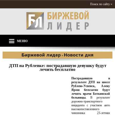
Поиск по сайту »
МЕНЮ
Биржевой лидер
Новости дня
»
ДТП на Рублевке: пострадавшую девушку будут
лечить бесплатно
Пострадавшую в
результате ДТП на шоссе
Рублево-Успенск, Алену
Ярош бесплатно будут
лечить врачи Боткинской
больницы.
В результате
дорожно-транспортного
инцидента с участием авто
высокопоставленного
чиновника 23-летняя