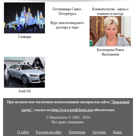
Гостинницы Санкт-
Климатология - наука о
Петербурга
климате и погоде
Курс новозеландского
доллара к евро
5 января
Богатырева Раиса
Васильевна
Audi A6
При полном или частичном использовании материалов сайта
"Биржевой
лидер"
ссылка на
http://www.profi-forex.org
обязательна.
© Masterforex-V 2005 - 2024
Все права защищены.
О сайте
Реклама на сайте
Партнерам
Авторам
Наши