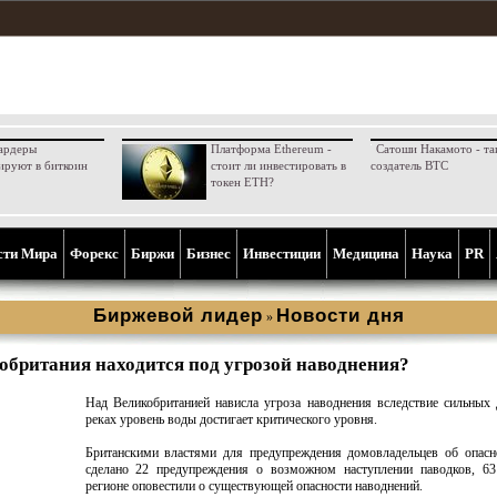
ардеры
Платформа Ethereum -
Сатоши Накамото - та
ируют в биткоин
стоит ли инвестировать в
создатель BTC
токен ETH?
сти Мира
Форекс
Биржи
Бизнес
Инвестиции
Медицина
Наука
PR
Биржевой лидер
Новости дня
»
обритания находится под угрозой наводнения?
Над Великобританией нависла угроза наводнения вследствие сильных
реках уровень воды достигает критического уровня.
Британскими властями для предупреждения домовладельцев об опасн
сделано 22 предупреждения о возможном наступлении паводков, 63
регионе оповестили о существующей опасности наводнений.