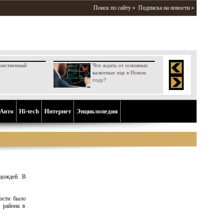
Поиск по сайту »
Подписка на новости »
инственный
Что ждать от основных
валютных пар в Новом
году?
Aвто
Hi-tech
Интернет
Энциклопедия
 дождей. В
ости было
 района в