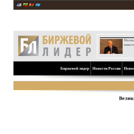
Милли
инвест
Биржевой лидер
Новости России
Ново
Велик