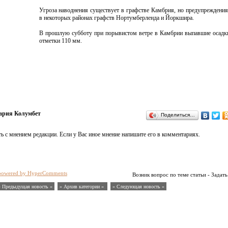
Угроза наводнения существует в графстве Камбрия, но предупреждения
в некоторых районах графств Нортумберленда и Йоркшира.
В прошлую субботу при порывистом ветре в Камбрии выпавшие осадк
отметки 110 мм.
рия Колумбет
Поделиться…
ь с мнением редакции. Если у Вас иное мнение напишите его в комментариях.
powered by HyperComments
Возник вопрос по теме статьи - Задать
« Предыдущая новость «
» Архив категории «
» Следующая новость »