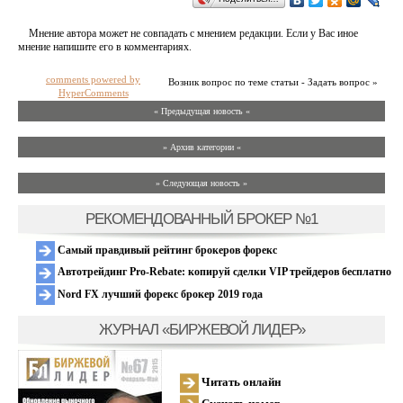
Мнение автора может не совпадать с мнением редакции. Если у Вас иное
мнение напишите его в комментариях.
comments powered by
Возник вопрос по теме статьи - Задать вопрос »
HyperComments
« Предыдущая новость «
» Архив категории «
» Следующая новость »
РЕКОМЕНДОВАННЫЙ БРОКЕР №1
Самый правдивый рейтинг брокеров форекс
Автотрейдинг Pro-Rebate: копируй сделки VIP трейдеров бесплатно
Nord FX лучший форекс брокер 2019 года
ЖУРНАЛ «БИРЖЕВОЙ ЛИДЕР»
Читать онлайн