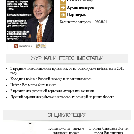
Скачать номер
Архив номеров
Партнерам
Количество загрузок: 10698824
ЖУРНАЛ, ИНТЕРЕСНЫЕ СТАТЬИ
3 вредные инвестиционные привычки, от которых нужно избавиться в 2015
году
Холодная война с Россией никогда и не заканчивалась
Нефть: Все могло быть и хуже…
3 правила для успешной торговли мусорными акциями
Лучший вариант для убыточных торговых позиций на рынке Форекс
ЭНЦИКЛОПЕДИЯ
Климатология - наука о
Столица Северной Осетии
климате и погоде
город Владикавказ