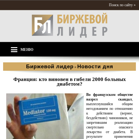
Поиск по сайту »
МЕНЮ
Биржевой лидер
Новости дня
»
Франция: кто виновен в гибели 2000 больных
диабетом?
Во французском обществе
назрел скандал
,
выплеснувшийся общим
негодованием по отношению
к действиям (вернее,
бездействию) чиновников, не
запретившим реализацию
смертельно опасного
лекарства от диабета. В
результате применения