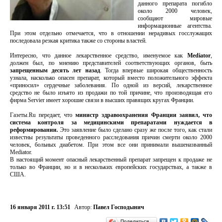
данного препарата погибло
около 2000 человек,
сообщают мировые
информационные агентства.
При этом отдельно отмечается, что в отношении нерадивых госслужащих
последовала резкая критика также со стороны властей.
Интересно, что данное лекарственное средство, именуемое как
Mediator
,
должен был, по мнению представителей соответствующих органов, быть
запрещенным десять лет назад
. Тогда впервые широкая общественность
узнала, насколько опасен препарат, который вместо положительного эффекта
«приносил» сердечные заболевания. По одной из версий, лекарственное
средство не было изъято из продажи по той причине, что производящая его
фирма Servier имеет хорошие связи в высших правящих кругах Франции.
Газеты.Ru передает, что
министр здравоохранения Франции заявил, что
система контроля за медицинскими препаратами нуждается в
реформировании.
Это заявление было сделано сразу же после того, как стали
известны результаты проведенного расследования причин смерти около 2000
человек, больных диабетом. При этом все они принимали вышеназванный
Mediator.
В настоящий момент опасный лекарственный препарат запрещен к продаже не
только во Франции, но и в нескольких европейских государствах, а также в
США.
16 января 2011 г. 13:51
Автор:
Павел Господынич
Поделиться…