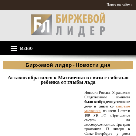
Поиск по сайту »
МЕНЮ
Биржевой лидер
Новости дня
»
Астахов обратился к Матвиенко в связи с гибелью
ребенка от глыбы льда
Новости России. Управление
Следственного комитета
было возбуждено уголовное
дело в связи со
смертью
мальчика
, по части 1 статьи
109 УК РФ
«Причинение
смерти по
неосторожности».
Трагедия
произошла 13 января в
Санкт-Петербурге у дома