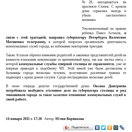
№28, находящегося на
проспекте Стачек. С кровли
дома сорвалась наледь и
убила шестилетнего
мальчика.
Уполномоченный по правам
ребенка Павел Астахов,
в
связи с этой трагедией, направил губернатору Петербурга Валентине
Матвиенко телеграмму,
в которой попросил организовать деятельность
коммунальных служб города, во избежание повторения трагедии.
Также Астахов обратил внимание родителей и законных представителей детей на
важность взыскания компенсации за причиненный вред, так как чистка снега, с
которой
коммунальные службы северной столицы не справляются
, уже не
впервые приводит к подобному ЧП. Этой зимой уже были доставлены в
больницы города несколько человек, получивших различные травмы от
падающих с крыш домов сосулек. Среди пострадавших несколько детей.
В свою очередь депутат государственной думы
Оксана Дмитриева
потребовала возбудить уголовное дело на губернатора столицы и ряд
чиновников города за такое халатное отношение коммунальных служб к
своей работе.
14 января 2011 г. 17:20
Автор:
Юлия Корвякова
Поделиться…