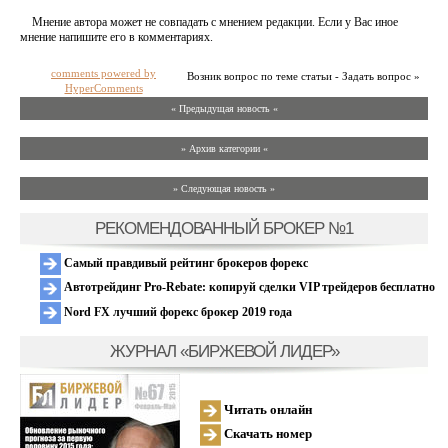
Мнение автора может не совпадать с мнением редакции. Если у Вас иное
мнение напишите его в комментариях.
comments powered by
Возник вопрос по теме статьи - Задать вопрос »
HyperComments
« Предыдущая новость «
» Архив категории «
» Следующая новость »
РЕКОМЕНДОВАННЫЙ БРОКЕР №1
Самый правдивый рейтинг брокеров форекс
Автотрейдинг Pro-Rebate: копируй сделки VIP трейдеров бесплатно
Nord FX лучший форекс брокер 2019 года
ЖУРНАЛ «БИРЖЕВОЙ ЛИДЕР»
Читать онлайн
Скачать номер