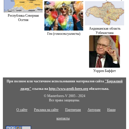
Республика Северная
Осетия
Андижанская область
Узбекистана
Геи (гомосексуалисты)
Уоррен Баффет
При полном или частичном использовании материалов сайта
"Биржевой
лидер"
ссылка на
http://www.profi-forex.org
обязательна.
© Masterforex-V 2005 - 2024
Все права защищены.
О сайте
Реклама на сайте
Партнерам
Авторам
Наши
контакты