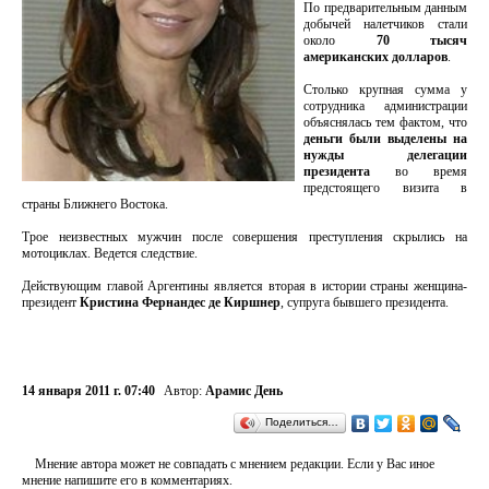
По предварительным данным
добычей налетчиков стали
около
70 тысяч
американских долларов
.
Столько крупная сумма у
сотрудника администрации
объяснялась тем фактом, что
деньги были выделены на
нужды делегации
президента
во время
предстоящего визита в
страны Ближнего Востока.
Трое неизвестных мужчин после совершения преступления скрылись на
мотоциклах. Ведется следствие.
Действующим главой Аргентины является вторая в истории страны женщина-
президент
Кристина Фернандес де Киршнер
, супруга бывшего президента.
14 января 2011 г. 07:40
Автор:
Арамис День
Поделиться…
Мнение автора может не совпадать с мнением редакции. Если у Вас иное
мнение напишите его в комментариях.