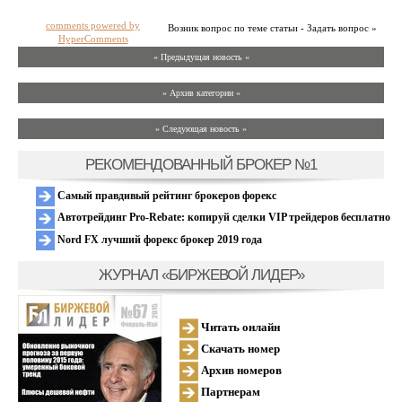
comments powered by
Возник вопрос по теме статьи - Задать вопрос »
HyperComments
« Предыдущая новость «
» Архив категории «
» Следующая новость »
РЕКОМЕНДОВАННЫЙ БРОКЕР №1
Самый правдивый рейтинг брокеров форекс
Автотрейдинг Pro-Rebate: копируй сделки VIP трейдеров бесплатно
Nord FX лучший форекс брокер 2019 года
ЖУРНАЛ «БИРЖЕВОЙ ЛИДЕР»
Читать онлайн
Скачать номер
Архив номеров
Партнерам