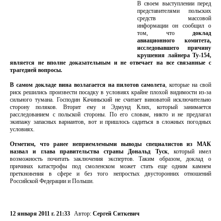
В своем выступлении перед
представителями польских
средств массовой
информации он сообщил о
том, что
доклад
авиационного комитета,
исследовавшего причину
крушения лайнера Ту-154,
является не вполне доказательным и не отвечает на все связанные с
трагедией вопросы.
В самом докладе вина возлагается на пилотов самолета
, которые на свой
риск решились произвести посадку в условиях крайне плохой видимости из-за
сильного тумана. Господин Качиньский не считает виноватой исключительно
сторону поляков. Вторит ему и Эдмунд Клих, который занимается
расследованием с польской стороны. По его словам, никто и не предлагал
экипажу запасных вариантов, вот и пришлось садиться в сложных погодных
условиях.
Отметим, что ранее неприемлемыми выводы специалистов из МАК
назвал и глава правительства страны Дональд Туск
, который имел
возможность почитать заключения экспертов. Таким образом, доклад о
причинах катастрофы под смоленском может стать еще одним камнем
преткновения в сфере и без того непростых двусторонних отношений
Российской Федерации и Польши.
12 января 2011 г. 21:33
Автор:
Сергей Ситкевич