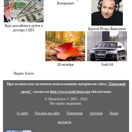
Валерьевич
Курс российского рубля к
Круто́й И́горь Я́ковлевич
доллару США
20 октября
Audi A8
Яндекс.Блоги
При полном или частичном использовании материалов сайта
"Биржевой
лидер"
ссылка на
http://www.profi-forex.org
обязательна.
© Masterforex-V 2005 - 2024
Все права защищены.
О сайте
Реклама на сайте
Партнерам
Авторам
Наши
контакты