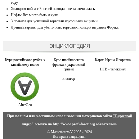
году
Холодная война с Россией никогда и не заканчивалась
Нефть: Все могло быть и хуже…
3 правила для успешной торговли мусорными акциями
Лучший вариант для убыточных торговых позиций на рынке Форекс
ЭНЦИКЛОПЕДИЯ
Курс российского рубля к
Курс швейцарского
Карпа Ирэна Игоревна
китайскому юаню
франка к украинской
гривне
НТВ - телеканал
Риэлтор
AlterGeo
При полном или частичном использовании материалов сайта
"Биржевой
лидер"
ссылка на
http://www.profi-forex.org
обязательна.
© Masterforex-V 2005 - 2024
Все права защищены.