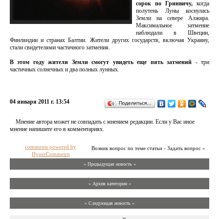
сорок по Гринвичу,
когда
полутень Луны коснулась
Земли на севере Алжира.
Максимальное затмение
наблюдали в Швеции,
Финляндии и странах Балтии. Жители других государств, включая Украину,
стали свидетелями частичного затмения.
В этом году жители Земли смогут увидеть еще пять затмений
- три
частичных солнечных и два полных лунных.
04 января 2011 г. 13:54
Поделиться…
Мнение автора может не совпадать с мнением редакции. Если у Вас иное
мнение напишите его в комментариях.
comments powered by
Возник вопрос по теме статьи - Задать вопрос »
HyperComments
« Предыдущая новость «
» Архив категории «
» Следующая новость »