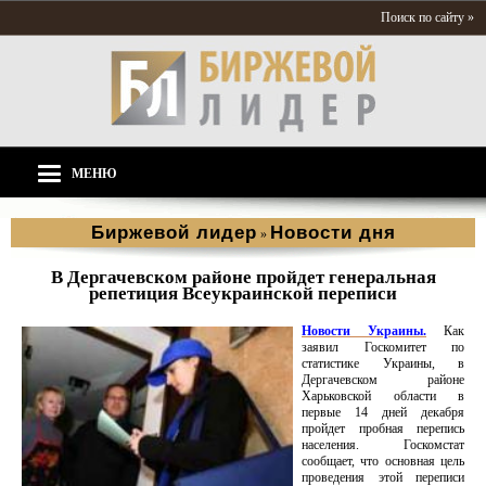
Поиск по сайту »
МЕНЮ
Биржевой лидер
Новости дня
»
В Дергачевском районе пройдет генеральная
репетиция Всеукраинской переписи
Новости Украины.
Как
заявил Госкомитет по
статистике Украины, в
Дергачевском районе
Харьковской области в
первые 14 дней декабря
пройдет пробная перепись
населения. Госкомстат
сообщает, что основная цель
проведения этой переписи