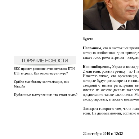
будет».
Напомним,
что в настоящее время
которых наибольшая доля приходит
тысяч тонн; рожь и гречка – каждая
ГОРЯЧИЕ НОВОСТИ
Как сообщалось,
Украина ввела до 
SEC примет решение относительно ETH
2 млн тонн, рожь и гречиху - по 1 т
ETF в среду. Как отреагирует курс?
Известно также, что организации
которые будут рассмотрены специа
Срібло має більшу капіталізацію, ніж
сведений о начале регистрации за
біткойн
именно на основе данных заявлен
предоставить также заключение Ми
Публичные выступления: что стоит знать?
экспортировать, а также о возможн
Эксперты говорят о том, что в нын
тонн. На данный момент, согласно 
22 октября 2010 г. 12:32