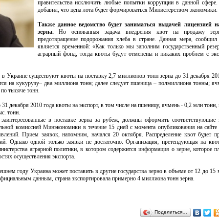
правительства исключить любые попытки коррупции в данной сфере.
добавил, что цена лота будет формироваться Министерством экономики.
Также данное ведомство будет заниматься выдачей лицензией н
зерна.
Но основанная задача внедрения квот на продажу зер
предотвращение подорожания хлеба в стране. Данная мера, сообщил
является временной: «Как только мы заполним государственный резе
аграрный фонд, тогда квоты будут отменены и никаких проблем с эк
 в Украине существуют квоты на поставку 2,7 миллионов тонн зерна до 31 декабря 201
ся на кукурузу– два миллиона тонн; далее следует пшеница – полмиллиона тонны; яч
 по тысяче тонн.
31 декабря 2010 года квоты на экспорт, в том числе на пшеницу, ячмень - 0,2 млн тонн,
ыс. тонн.
, заинтересованные в поставке зерна за рубеж, должны оформить соответствующие 
льной комиссией Минэкономики в течение 15 дней с момента опубликования на сайте
явлений. Прием заявок, напомним, начался 20 октября. Распределение квот будет п
ий. Однако одной только заявки не достаточно. Организация, претендующая на кво
нистерства аграрной политики, в котором содержится информация о зерне, которое п
остях осуществления экспорта.
ешнем году Украина может поставить в другие государства зерно в объеме от 12 до 15
официальным данным, страна экспортировала примерно 4 миллиона тонн зерна.
Поделиться…