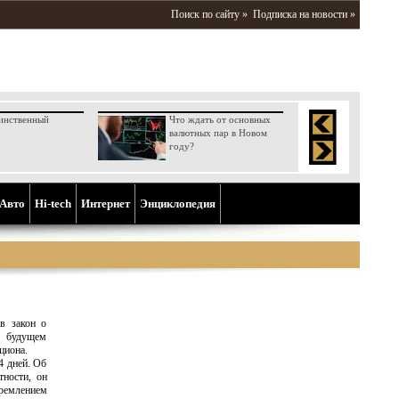
Поиск по сайту »
Подписка на новости »
инственный
Что ждать от основных
валютных пар в Новом
году?
Aвто
Hi-tech
Интернет
Энциклопедия
 в закон о
м будущем
циона.
4 дней. Об
тности, он
ремлением