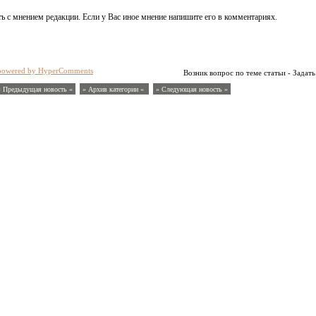
ь с мнением редакции. Если у Вас иное мнение напишите его в комментариях.
powered by HyperComments
Возник вопрос по теме статьи - Задать
« Предыдущая новость «
» Архив категории «
» Следующая новость »