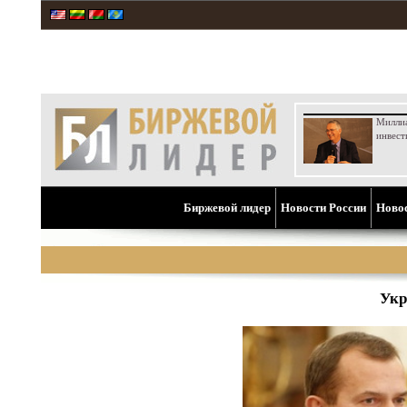
Милли
инвест
Биржевой лидер
Новости России
Ново
Укр