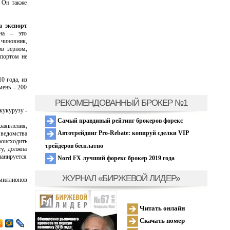
 Он также
а экспорт
на – это
 чиновник,
рв зерном,
спортом не
0 года, из
мень – 200
РЕКОМЕНДОВАННЫЙ БРОКЕР №1
 кукурузу -
Самый правдивый рейтинг брокеров форекс
заявления,
Автотрейдинг Pro-Rebate: копируй сделки VIP
 ведомства
роисходить
трейдеров бесплатно
ту, должна
ланируется
Nord FX лучший форекс брокер 2019 года
ЖУРНАЛ «БИРЖЕВОЙ ЛИДЕР»
 миллионов
Читать онлайн
Скачать номер