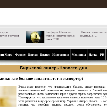
ардеры
Платформа Ethereum -
Сатоши Накамото - та
ируют в биткоин
стоит ли инвестировать в
создатель BTC
токен ETH?
сти Мира
Форекс
Биржи
Бизнес
Инвестиции
Медицина
Наука
PR
Биржевой лидер
Новости дня
»
аина: кто больше заплатит, тот и экспортер?
Вчера стало известно, что правительство Украины внесет поправки
внешнеэкономической деятельности, которые позволят в ближайше
реализовывать квоты на поставки зерна в другие страны посредством аук
Планируется,
что проведение аукционов начнется примерно через 10-1
этом рассказал вице-премьер-министр Украины Андрей Клюев. В час
заметил, что подобная система продажи зерна обусловлена ст