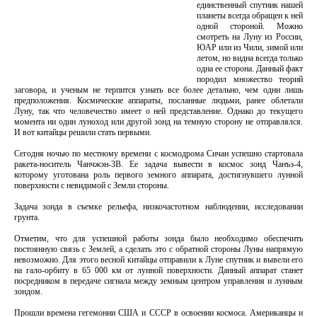
единственный спутник нашей
планеты всегда обращен к ней
одной стороной. Можно
смотреть на Луну из России,
ЮАР или из Чили, зимой или
летом, но видна всегда только
одна ее сторона. Данный факт
породил множество теорий
заговора, и ученым не терпится узнать все более детально, чем одни лишь
предположения. Космические аппараты, посланные людьми, ранее облетали
Луну, так что человечество имеет о ней представление. Однако до текущего
момента ни один луноход или другой зонд на темную сторону не отправлялся.
И вот китайцы решили стать первыми.
Сегодня ночью по местному времени с космодрома Сичан успешно стартовала
ракета-носитель Чанчжэн-3B. Ее задача вывести в космос зонд Чанъэ-4,
которому уготована роль первого земного аппарата, достигнувшего лунной
поверхности с невидимой с Земли стороны.
Задача зонда в съемке рельефа, низкочастотном наблюдении, исследовании
грунта.
Отметим, что для успешной работы зонда было необходимо обеспечить
постоянную связь с Землей, а сделать это с обратной стороны Луны напрямую
невозможно. Для этого весной китайцы отправили к Луне спутник и вывели его
на гало-орбиту в 65 000 км от лунной поверхности. Данный аппарат станет
посредником в передаче сигнала между земным центром управления и лунным
зондом.
Прошли времена гегемонии США и СССР в освоении космоса. Американцы и