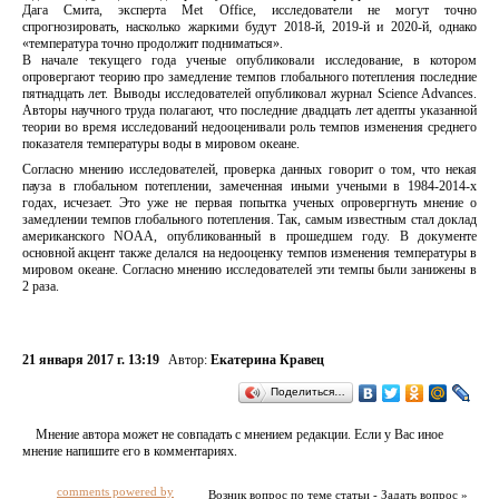
Дага Смита, эксперта Met Office, исследователи не могут точно
спрогнозировать, насколько жаркими будут 2018-й, 2019-й и 2020-й, однако
«температура точно продолжит подниматься».
В начале текущего года ученые опубликовали исследование, в котором
опровергают теорию про замедление темпов глобального потепления последние
пятнадцать лет. Выводы исследователей опубликовал журнал Science Advances.
Авторы научного труда полагают, что последние двадцать лет адепты указанной
теории во время исследований недооценивали роль темпов изменения среднего
показателя температуры воды в мировом океане.
Согласно мнению исследователей, проверка данных говорит о том, что некая
пауза в глобальном потеплении, замеченная иными учеными в 1984-2014-х
годах, исчезает. Это уже не первая попытка ученых опровергнуть мнение о
замедлении темпов глобального потепления. Так, самым известным стал доклад
американского NOAA, опубликованный в прошедшем году. В документе
основной акцент также делался на недооценку темпов изменения температуры в
мировом океане. Согласно мнению исследователей эти темпы были занижены в
2 раза.
21 января 2017 г. 13:19
Автор:
Екатерина Кравец
Поделиться…
Мнение автора может не совпадать с мнением редакции. Если у Вас иное
мнение напишите его в комментариях.
comments powered by
Возник вопрос по теме статьи - Задать вопрос »