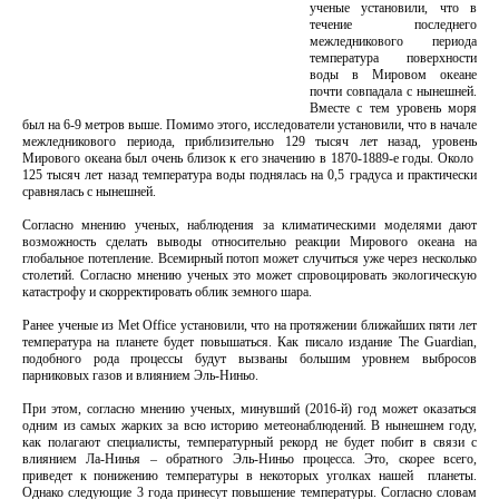
ученые установили, что в
течение последнего
межледникового периода
температура поверхности
воды в Мировом океане
почти совпадала с нынешней.
Вместе с тем уровень моря
был на 6-9 метров выше. Помимо этого, исследователи установили, что в начале
межледникового периода, приблизительно 129 тысяч лет назад, уровень
Мирового океана был очень близок к его значению в 1870-1889-е годы. Около
125 тысяч лет назад температура воды поднялась на 0,5 градуса и практически
сравнялась с нынешней.
Согласно мнению ученых, наблюдения за климатическими моделями дают
возможность сделать выводы относительно реакции Мирового океана на
глобальное потепление. Всемирный потоп может случиться уже через несколько
столетий. Согласно мнению ученых это может спровоцировать экологическую
катастрофу и скорректировать облик земного шара.
Ранее ученые из Met Office установили, что на протяжении ближайших пяти лет
температура на планете будет повышаться. Как писало издание The Guardian,
подобного рода процессы будут вызваны большим уровнем выбросов
парниковых газов и влиянием Эль-Ниньо.
При этом, согласно мнению ученых, минувший (2016-й) год может оказаться
одним из самых жарких за всю историю метеонаблюдений. В нынешнем году,
как полагают специалисты, температурный рекорд не будет побит в связи с
влиянием Ла-Нинья – обратного Эль-Ниньо процесса. Это, скорее всего,
приведет к понижению температуры в некоторых уголках нашей планеты.
Однако следующие 3 года принесут повышение температуры. Согласно словам