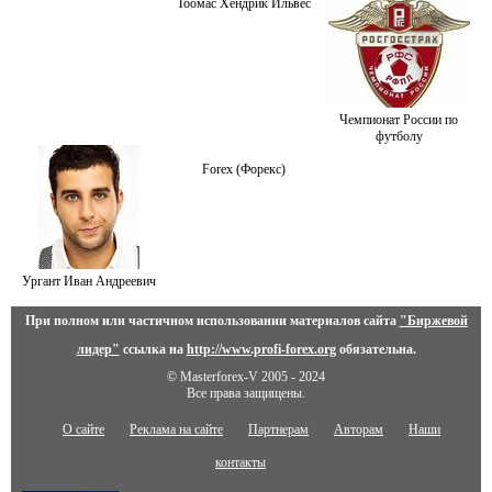
Тоомас Хендрик Ильвес
Чемпионат России по
футболу
Forex (Форекс)
Ургант Иван Андреевич
При полном или частичном использовании материалов сайта
"Биржевой
лидер"
ссылка на
http://www.profi-forex.org
обязательна.
© Masterforex-V 2005 - 2024
Все права защищены.
О сайте
Реклама на сайте
Партнерам
Авторам
Наши
контакты