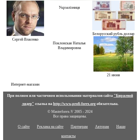
Укрзалiзниця
Белорусский рубль доллар
Сергей Власенко
Поклонская Наталья
Владимировна
21 июня
Интернет-магазин
При полном или частичном использовании материалов сайта
"Биржевой
лидер"
ссылка на
http://www.profi-forex.org
обязательна.
© Masterforex-V 2005 - 2024
Все права защищены.
О сайте
Реклама на сайте
Партнерам
Авторам
Наши
контакты