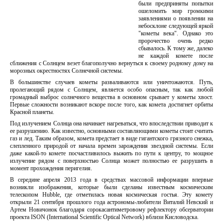
были предприняты попытки
ошеломить мир громкими
заявлениями о появлении на
небосклоне следующей яркой
"кометы века". Однако это
пророчество очень редко
сбывалось. К тому же, далеко
не каждой комете после
сближения с Солнцем везет благополучно вернуться к своему родному дому на
морозных окрестностях Солнечной системы.
В большинстве случаев кометы разваливаются или уничтожаются. Путь,
пролегающий рядом с Солнцем, является особо опасным, так как любой
громадный выброс солнечного вещества в основном срывает у кометы хвост.
Первые сложности возникают вскоре после того, как комета достигнет орбиты
Красной планеты.
Под излучением Солнца она начинает нагреваться, что впоследствии приводит к
ее разрушению. Как известно, основными составляющими кометы стоит считать
газ и лед. Таким образом, комета предстает в виде гигантского грязного снежка,
слепленного природой от начала времен зарождения звездной системы. Если
даже какой-то комете посчастливилось выжить по пути к центру, то мощное
излучение рядом с поверхностью Солнца может полностью ее разрушить в
момент прохождения перигелия.
В середине апреля 2013 года в средствах массовой информации впервые
возникли изображения, которые были сделаны известным космическим
телескопом Hubble, где отметилась новая космическая гостья. Эту комету
открыли 21 сентября прошлого года астрономы-любители Виталий Невский и
Артем Новичонок благодаря сорокасантиметровому рефлектору обсерватории
проекта ISON (International Scientific Optical Network) вблизи Кисловодска.