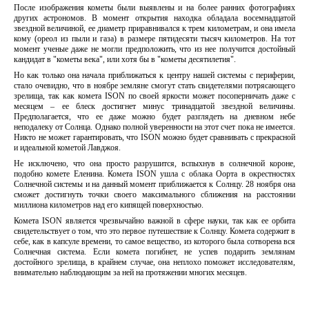
После изображения кометы были выявлены и на более ранних фотографиях
других астрономов. В момент открытия находка обладала восемнадцатой
звездной величиной, ее диаметр приравнивался к трем километрам, и она имела
кому (ореол из пыли и газа) в размере пятидесяти тысяч километров. На тот
момент ученые даже не могли предположить, что из нее получится достойный
кандидат в "кометы века", или хотя бы в "кометы десятилетия".
Но как только она начала приближаться к центру нашей системы с периферии,
стало очевидно, что в ноябре земляне смогут стать свидетелями потрясающего
зрелища, так как комета ISON по своей яркости может посоперничать даже с
месяцем – ее блеск достигнет минус тринадцатой звездной величины.
Предполагается, что ее даже можно будет разглядеть на дневном небе
неподалеку от Солнца. Однако полной уверенности на этот счет пока не имеется.
Никто не может гарантировать, что ISON можно будет сравнивать с прекрасной
и идеальной кометой Лавджоя.
Не исключено, что она просто разрушится, вспыхнув в солнечной короне,
подобно комете Еленина. Комета ISON ушла с облака Оорта в окрестностях
Солнечной системы и на данный момент приближается к Солнцу. 28 ноября она
сможет достигнуть точки своего максимального сближения на расстоянии
миллиона километров над его кипящей поверхностью.
Комета ISON является чрезвычайно важной в сфере науки, так как ее орбита
свидетельствует о том, что это первое путешествие к Солнцу. Комета содержит в
себе, как в капсуле времени, то самое вещество, из которого была сотворена вся
Солнечная система. Если комета погибнет, не успев подарить землянам
достойного зрелища, в крайнем случае, она неплохо поможет исследователям,
внимательно наблюдающим за ней на протяжении многих месяцев.