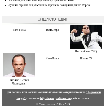
3 правила для успешной торговли мусорными акциями
Лучший вариант для убыточных торговых позиций на рынке Форекс
ЭНЦИКЛОПЕДИЯ
Ford Fiesta
Юань евро
Пак Чэ Сан (PSY)
КиноПоиск
IPhone 5S
Тигипко, Сергей
Леонидович
При полном или частичном использовании материалов сайта
"Биржевой
лидер"
ссылка на
http://www.profi-forex.org
обязательна.
© Masterforex-V 2005 - 2024