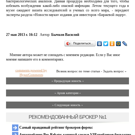
бактериологических анализов. Данная процедура необходима для того, чтобы
избежать возбуждения какой-либо опасной инфекции. Летом текущего года в
музее ожидают визита исследователей и ученых со всего мира, - передают
эксперты раздела «Новости науки» издания для инвесторов «Биржевой лидер».
27 мая 2013 г. 16:12
Автор:
Бычков Василий
Поделиться…
Мнение автора может не совпадать с мнением редакции. Если у Вас иное
мнение напишите его в комментариях.
comments powered by
Возник вопрос по теме статьи - Задать вопрос »
HyperComments
« Предыдущая новость «
» Архив категории «
» Следующая новость »
РЕКОМЕНДОВАННЫЙ БРОКЕР №1
Самый правдивый рейтинг брокеров форекс
Автотрейдинг Pro-Rebate: копируй сделки VIP трейдеров бесплатно