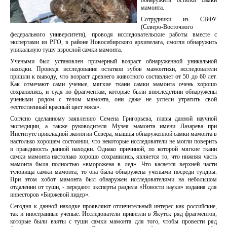
обнаружить остатки самки
мамонта.
Сотрудники из СВФУ
(Северо-Восточного
федерального университета), проводя исследовательские работы вместе с
экспертами из РГО, в районе Новосибирского архипелага, смогли обнаружить
уникальную тушу взрослой самки мамонта.
Учеными был установлен примерный возраст обнаруженной уникальной
находки. Проведя исследование остатков зубов мамонтихи, исследователи
пришли к выводу, что возраст древнего животного составляет от 50 до 60 лет.
Как отмечают сами ученые, мягкие ткани самки мамонта очень хорошо
сохранились, и судя по фрагментам, которые были впоследствии обнаружены
учеными рядом с телом мамонта, они даже не успели утратить свой
«естественный красный цвет мяса».
Соглсно сделанному заявлению Семена Григорьева, главы данной научной
экспедиции, а также руководителя Музея мамонта имени Лазарева при
Институте прикладной экологии Севера, мышцы обнаруженной самки мамонта в
настолько хорошем состоянии, что некоторые исследователи не могли поверить
в правдивость данной находки. Однако причиной, по которой мягкие ткани
самки мамонта настолько хорошо сохранились, является то, что нижняя часть
мамонта была полностью «вморожена в лед». Что касается верхней части
туловища самки мамонта, то она была обнаружена учеными посреди тундры.
При этом хобот мамонта был обнаружен исследователями на небольшом
отдалении от туши, - передают эксперты раздела «Новости науки» издания для
инвесторов «Биржевой лидер».
Сегодня к данной находке проявляют отличительный интерес как российские,
так и иностранные ученые. Исследователи привезли в Якутск ряд фрагментов,
которые были взяты с туши самки мамонта для того, чтобы провести ряд