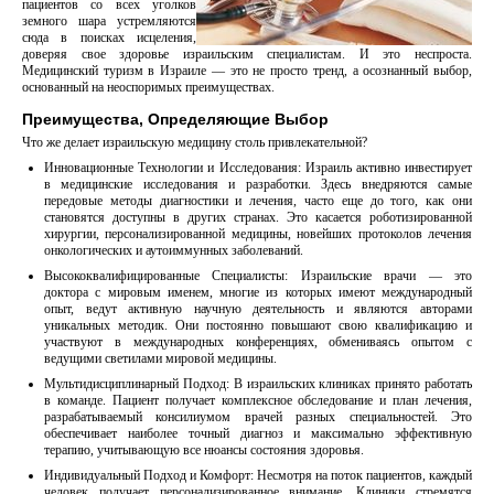
пациентов со всех уголков
земного шара устремляются
сюда в поисках исцеления,
доверяя свое здоровье израильским специалистам. И это неспроста.
Медицинский туризм в Израиле — это не просто тренд, а осознанный выбор,
основанный на неоспоримых преимуществах.
Преимущества, Определяющие Выбор
Что же делает израильскую медицину столь привлекательной?
Инновационные Технологии и Исследования: Израиль активно инвестирует
в медицинские исследования и разработки. Здесь внедряются самые
передовые методы диагностики и лечения, часто еще до того, как они
становятся доступны в других странах. Это касается роботизированной
хирургии, персонализированной медицины, новейших протоколов лечения
онкологических и аутоиммунных заболеваний.
Высококвалифицированные Специалисты: Израильские врачи — это
доктора с мировым именем, многие из которых имеют международный
опыт, ведут активную научную деятельность и являются авторами
уникальных методик. Они постоянно повышают свою квалификацию и
участвуют в международных конференциях, обмениваясь опытом с
ведущими светилами мировой медицины.
Мультидисциплинарный Подход: В израильских клиниках принято работать
в команде. Пациент получает комплексное обследование и план лечения,
разрабатываемый консилиумом врачей разных специальностей. Это
обеспечивает наиболее точный диагноз и максимально эффективную
терапию, учитывающую все нюансы состояния здоровья.
Индивидуальный Подход и Комфорт: Несмотря на поток пациентов, каждый
человек получает персонализированное внимание. Клиники стремятся