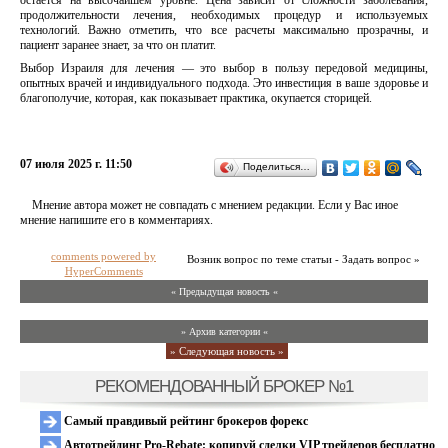
остается на высочайшем уровне. Цена зависит от сложности заболевания,
продолжительности лечения, необходимых процедур и используемых
технологий. Важно отметить, что все расчеты максимально прозрачны, и
пациент заранее знает, за что он платит.
Выбор Израиля для лечения — это выбор в пользу передовой медицины,
опытных врачей и индивидуального подхода. Это инвестиция в ваше здоровье и
благополучие, которая, как показывает практика, окупается сторицей.
07 июля 2025 г. 11:50
Поделиться…
Мнение автора может не совпадать с мнением редакции. Если у Вас иное
мнение напишите его в комментариях.
comments powered by
Возник вопрос по теме статьи - Задать вопрос »
HyperComments
« Предыдущая новость «
» Архив категории «
» Следующая новость »
РЕКОМЕНДОВАННЫЙ БРОКЕР №1
Самый правдивый рейтинг брокеров форекс
Автотрейдинг Pro-Rebate: копируй сделки VIP трейдеров бесплатно