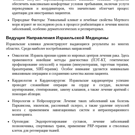
обеспечить максимально комфортные условия пребывания, включая услуги
переводчиков и координаторов, что значительно облегчает процесс
адаптации для иностранных пациентов.
Природные Факторы: Уникальный климат и лечебные свойства Мертвого
моря играют не последнюю роль в процессе реабилитации и лечения многих
заболеваний, особенно дерматологических и респираторных.
Ведущие Направления Израильской Медицины
Израильские клиники демонстрируют выдающиеся результаты во многих
областях. Среди наиболее востребованных направлений:
Онкология: Израиль признан одним из мировых центров лечения рака. Здесь
применяются новейшие методы диагностики (ПЭТ-КТ, генетическое
профилирование опухолей) и терапии (иммунотерапия, таргетная терапия,
брахитерапия, SIRT-терапия). Особое внимание уделяется минимально
инвазивным операциям и сохранению качества жизни пациента.
Кардиология и Кардиохирургия: Израильские кардиоцентры успешно
проводят сложнейшие операции на сердце и сосудах, включая
шунтирование, стентирование, замену клапанов, а также лечение аритмий с
помощью абляции.
Неврология и Нейрохирургия: Лечение таких заболеваний как болезнь
Паркинсона, эпилепсия, рассеянный склероз, а также удаление опухолей
мозга с применением навигационных систем и интраоперационного
мониторинга.
Ортопедия: Эндопротезирование суставов, лечение заболеваний
позвоночника, спортивных травм, применение PRP-терапии и стволовых
клеток для регенерации тканей.