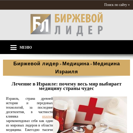
Поиск по сайту »
МЕНЮ
Биржевой лидер
Медицина
Медицина
»
»
Израиля
Лечение в Израиле: почему весь мир выбирает
медицину страны чудес
Израиль, страна древней
истории и передовых
технологий, за последние
десятилетия, в частности
клиника
ихилов
зарекомендовал себя как один
из мировых лидеров в области
медицины. Ежегодно тысячи