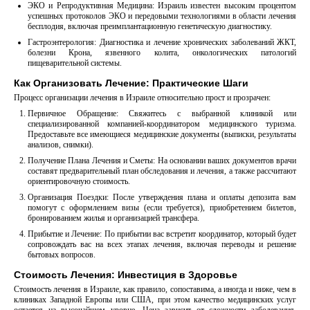
ЭКО и Репродуктивная Медицина: Израиль известен высоким процентом
успешных протоколов ЭКО и передовыми технологиями в области лечения
бесплодия, включая преимплантационную генетическую диагностику.
Гастроэнтерология: Диагностика и лечение хронических заболеваний ЖКТ,
болезни Крона, язвенного колита, онкологических патологий
пищеварительной системы.
Как Организовать Лечение: Практические Шаги
Процесс организации лечения в Израиле относительно прост и прозрачен:
Первичное Обращение: Свяжитесь с выбранной клиникой или
специализированной компанией-координатором медицинского туризма.
Предоставьте все имеющиеся медицинские документы (выписки, результаты
анализов, снимки).
Получение Плана Лечения и Сметы: На основании ваших документов врачи
составят предварительный план обследования и лечения, а также рассчитают
ориентировочную стоимость.
Организация Поездки: После утверждения плана и оплаты депозита вам
помогут с оформлением визы (если требуется), приобретением билетов,
бронированием жилья и организацией трансфера.
Прибытие и Лечение: По прибытии вас встретит координатор, который будет
сопровождать вас на всех этапах лечения, включая переводы и решение
бытовых вопросов.
Стоимость Лечения: Инвестиция в Здоровье
Стоимость лечения в Израиле, как правило, сопоставима, а иногда и ниже, чем в
клиниках Западной Европы или США, при этом качество медицинских услуг