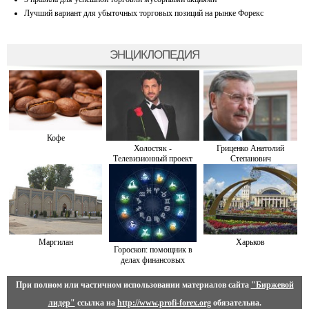
Лучший вариант для убыточных торговых позиций на рынке Форекс
ЭНЦИКЛОПЕДИЯ
Кофе
Холостяк -
Гриценко Анатолий
Телевизионный проект
Степанович
Маргилан
Харьков
Гороскоп: помощник в
делах финансовых
При полном или частичном использовании материалов сайта
"Биржевой
лидер"
ссылка на
http://www.profi-forex.org
обязательна.