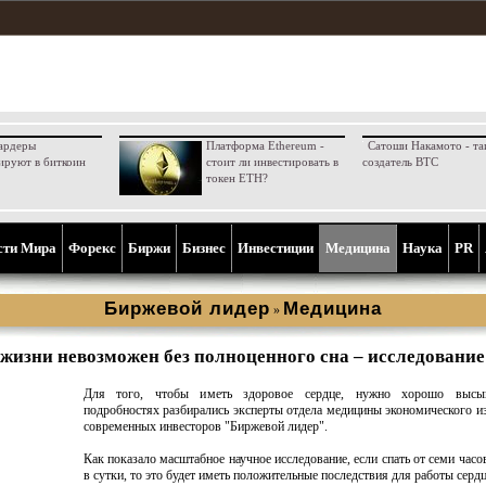
ардеры
Платформа Ethereum -
Сатоши Накамото - та
ируют в биткоин
стоит ли инвестировать в
создатель BTC
токен ETH?
сти Мира
Форекс
Биржи
Бизнес
Инвестиции
Медицина
Наука
PR
Биржевой лидер
Медицина
»
 жизни невозможен без полноценного сна – исследование
Для того, чтобы иметь здоровое сердце, нужно хорошо высы
подробностях разбирались эксперты отдела медицины экономического и
современных инвесторов "Биржевой лидер".
Как показало масштабное научное исследование, если спать от семи часо
в сутки, то это будет иметь положительные последствия для работы сердц