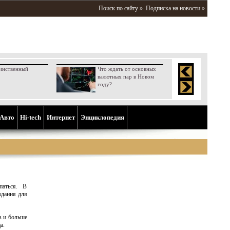
Поиск по сайту »
Подписка на новости »
инственный
Что ждать от основных
валютных пар в Новом
году?
Aвто
Hi-tech
Интернет
Энциклопедия
паться. В
здания для
в и больше
а.