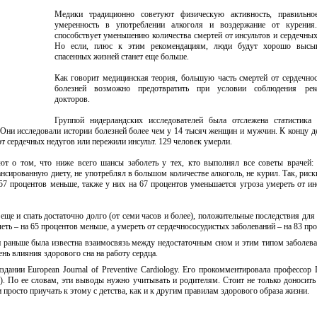
Медики традиционно советуют физическую активность, правильное
умеренность в употреблении алкоголя и воздержание от курения
способствует уменьшению количества смертей от инсультов и сердечных
Но если, плюс к этим рекомендациям, люди будут хорошо высып
спасенных жизней станет еще больше.
Как говорит медицинская теория, большую часть смертей от сердечно
болезней возможно предотвратить при условии соблюдения рек
докторов.
Группой нидерландских исследователей была отслежена статистика 
 Они исследовали истории болезней более чем у 14 тысяч женщин и мужчин. К концу д
от сердечных недугов или пережили инсульт. 129 человек умерли.
ют о том, что ниже всего шансы заболеть у тех, кто выполнял все советы врачей:
нсированную диету, не употреблял в большом количестве алкоголь, не курил. Так, риск
57 процентов меньше, также у них на 67 процентов уменьшается угроза умереть от ин
 еще и спать достаточно долго (от семи часов и более), положительные последствия для
еть – на 65 процентов меньше, а умереть от сердечнососудистых заболеваний – на 83 про
и раньше была известна взаимосвязь между недостаточным сном и этим типом заболева
нь влияния здорового сна на работу сердца.
дании European Journal of Preventive Cardiology. Его прокомментировала профессор 
). По ее словам, эти выводы нужно учитывать и родителям. Стоит не только доносить
просто приучать к этому с детства, как и к другим правилам здорового образа жизни.