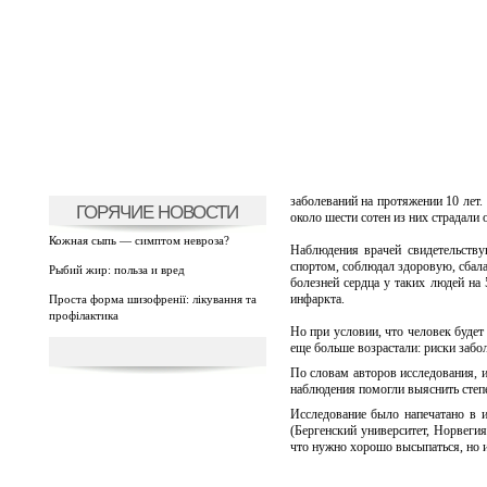
заболеваний на протяжении 10 лет.
ГОРЯЧИЕ НОВОСТИ
около шести сотен из них страдали 
Кожная сыпь — симптом невроза?
Наблюдения врачей свидетельству
спортом, соблюдал здоровую, сбала
Рыбий жир: польза и вред
болезней сердца у таких людей на 
инфаркта.
Проста форма шизофренії: лікування та
профілактика
Но при условии, что человек будет
еще больше возрастали: риски забол
По словам авторов исследования, 
наблюдения помогли выяснить степе
Исследование было напечатано в из
(Бергенский университет, Норвегия
что нужно хорошо высыпаться, но и 