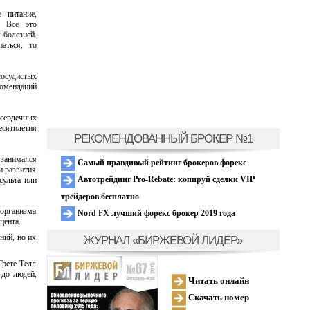
 питание,
. Все это
 болезней.
аться, то
сосудистых
омендаций
сердечных
есятилетия
РЕКОМЕНДОВАННЫЙ БРОКЕР №1
 занимался
Самый правдивый рейтинг брокеров форекс
и развития
Автотрейдинг Pro-Rebate: копируй сделки VIP
сульта или
трейдеров бесплатно
 организма
Nord FX лучший форекс брокер 2019 года
цента.
ний, но их
ЖУРНАЛ «БИРЖЕВОЙ ЛИДЕР»
Грете Телл
 до людей,
Читать онлайн
Скачать номер