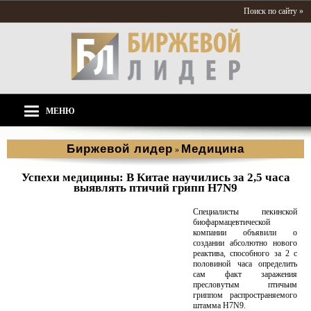
Поиск по сайту »
МЕНЮ
Биржевой лидер
Медицина
»
Успехи медицины: В Китае научились за 2,5 часа
выявлять птичий грипп H7N9
Специалисты пекинской
биофармацевтической
компании объявили о
создании абсолютно нового
реактива, способного за 2 с
половиной часа определить
сам факт заражения
пресловутым птичьим
гриппом распространяемого
штамма H7N9.