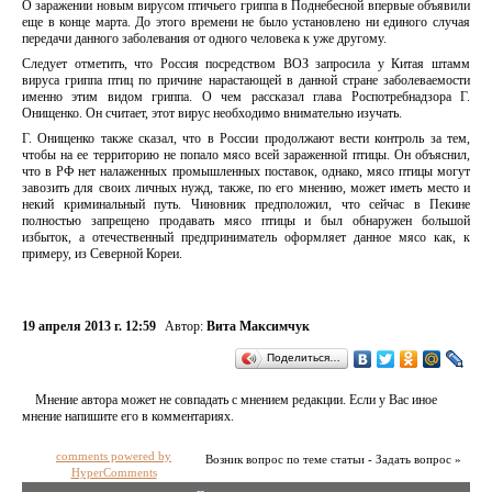
О заражении новым вирусом птичьего гриппа в Поднебесной впервые объявили
еще в конце марта. До этого времени не было установлено ни единого случая
передачи данного заболевания от одного человека к уже другому.
Следует отметить, что Россия посредством ВОЗ запросила у Китая штамм
вируса гриппа птиц по причине нарастающей в данной стране заболеваемости
именно этим видом гриппа. О чем рассказал глава Роспотребнадзора Г.
Онищенко. Он считает, этот вирус необходимо внимательно изучать.
Г. Онищенко также сказал, что в России продолжают вести контроль за тем,
чтобы на ее территорию не попало мясо всей зараженной птицы. Он объяснил,
что в РФ нет налаженных промышленных поставок, однако, мясо птицы могут
завозить для своих личных нужд, также, по его мнению, может иметь место и
некий криминальный путь. Чиновник предположил, что сейчас в Пекине
полностью запрещено продавать мясо птицы и был обнаружен большой
избыток, а отечественный предприниматель оформляет данное мясо как, к
примеру, из Северной Кореи.
19 апреля 2013 г. 12:59
Автор:
Вита Максимчук
Поделиться…
Мнение автора может не совпадать с мнением редакции. Если у Вас иное
мнение напишите его в комментариях.
comments powered by
Возник вопрос по теме статьи - Задать вопрос »
HyperComments