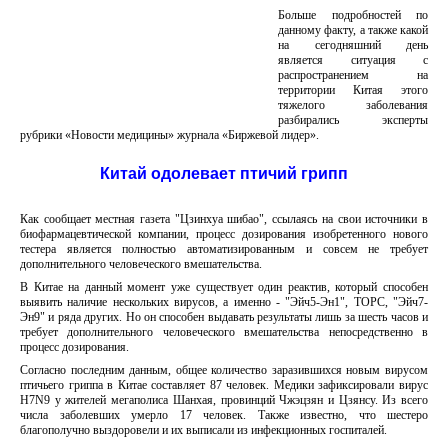
Больше подробностей по
данному факту, а также какой
на сегодняшний день
является ситуация с
распространением на
территории Китая этого
тяжелого заболевания
разбирались эксперты
рубрики «Новости медицины» журнала «Биржевой лидер».
Китай одолевает птичий грипп
Как сообщает местная газета "Цзинхуа шибао", ссылаясь на свои источники в
биофармацевтической компании, процесс дозирования изобретенного нового
тестера является полностью автоматизированным и совсем не требует
дополнительного человеческого вмешательства.
В Китае на данный момент уже существует один реактив, который способен
выявить наличие нескольких вирусов, а именно - "Эйч5-Эн1", ТОРС, "Эйч7-
Эн9" и ряда других. Но он способен выдавать результаты лишь за шесть часов и
требует дополнительного человеческого вмешательства непосредственно в
процесс дозирования.
Согласно последним данным, общее количество заразившихся новым вирусом
птичьего гриппа в Китае составляет 87 человек. Медики зафиксировали вирус
H7N9 у жителей мегаполиса Шанхая, провинций Чжэцзян и Цзянсу. Из всего
числа заболевших умерло 17 человек. Также известно, что шестеро
благополучно выздоровели и их выписали из инфекционных госпиталей.