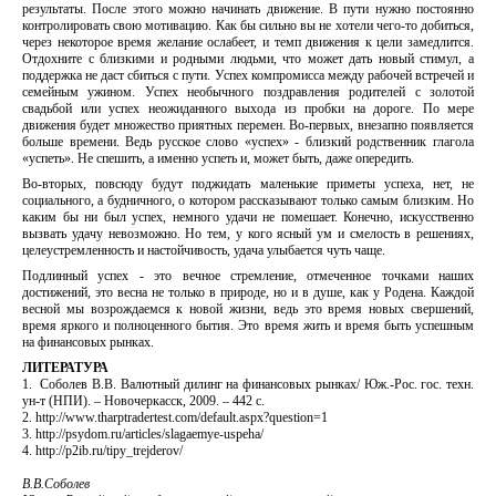
результаты. После этого можно начинать движение. В пути нужно постоянно
контролировать свою мотивацию. Как бы сильно вы не хотели чего-то добиться,
через некоторое время желание ослабеет, и темп движения к цели замедлится.
Отдохните с близкими и родными людьми, что может дать новый стимул, а
поддержка не даст сбиться с пути. Успех компромисса между рабочей встречей и
семейным ужином. Успех необычного поздравления родителей с золотой
свадьбой или успех неожиданного выхода из пробки на дороге. По мере
движения будет множество приятных перемен. Во-первых, внезапно появляется
больше времени. Ведь русское слово «успех» - близкий родственник глагола
«успеть». Не спешить, а именно успеть и, может быть, даже опередить.
Во-вторых, повсюду будут поджидать маленькие приметы успеха, нет, не
социального, а будничного, о котором рассказывают только самым близким. Но
каким бы ни был успех, немного удачи не помешает. Конечно, искусственно
вызвать удачу невозможно. Но тем, у кого ясный ум и смелость в решениях,
целеустремленность и настойчивость, удача улыбается чуть чаще.
Подлинный успех - это вечное стремление, отмеченное точками наших
достижений, это весна не только в природе, но и в душе, как у Родена. Каждой
весной мы возрождаемся к новой жизни, ведь это время новых свершений,
время яркого и полноценного бытия. Это время жить и время быть успешным
на финансовых рынках.
ЛИТЕРАТУРА
1. Соболев В.В. Валютный дилинг на финансовых рынках/ Юж.-Рос. гос. техн.
ун-т (НПИ). – Новочеркасск, 2009. – 442 с.
2. http://www.tharptradertest.com/default.aspx?question=1
3. http://psydom.ru/articles/slagaemye-uspeha/
4. http://p2ib.ru/tipy_trejderov/
В.В.Соболев