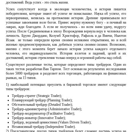
достижений. Ведь успех - это стиль жизни.
Успех сопутствует всегда в эволюции человечества, и история пишется
победителями, которые знают об успехе не понаслышке. Наука об успехе, его
первопричинах, менялась на протяжении истории. Древние приписывали все
успешные завоевания воле богов. Принес жертву нужному богу - и почивай на
лаврах, жди благодати. А если не получилось - во всем вини удачу, подругу
успеха. После Средневековья в эпоху Возрождения вернула веру в человека как
личность. Бруно Джордано, Колумб Христофор, Рафаэль и да Винчи, Ньютон
Исаак не только опередили время своими великими открытиями, но и всей
жизнью продемонстрировали, как добиться успеха своими силами. Возможно,
именно с этого момента берет начало история успеха каждого отдельного
человека, его индивидуальности. История взлетов и падений, целей и их
достижений, история стремления только вперед и огромной работы над собой.
Существуют различные тесты, которые определяют типы трейдеров. Один из
таких тестов разработан Ван Тарпом. Тест основан на результатах исследования
более 5000 трейдеров и разделяет всех торговцев, работающих на финансовых
рынках, на 15 типов.
1) наибольший потенциал преуспеть в биржевой торговле имеют следующие
типы трейдеров:
Трейдер-стратег (Strategic Trader);
Планирующий трейдер (Planning Trader);
Обстоятельный трейдер (Detailed Trader);
Трейдер-администратор (Administrative Trader);
Трейдер-модернизатор (Facilitative Trader);
Трейдер-новатор (Innovative Trader);
Трейдер, ведомый ценностями (Values Driven Trader);
Независимый трейдер (Independent Trader).
2) Представителям других типов трейдеров будет сложнее достичь успеха на