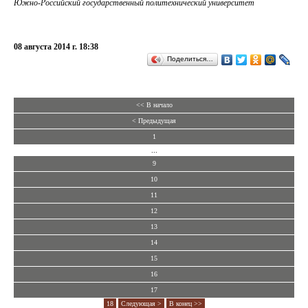
Южно-Российский государственный политехнический университет
08 августа 2014 г. 18:38
Поделиться…
<< В начало
< Предыдущая
1
...
9
10
11
12
13
14
15
16
17
18
Следующая >
В конец >>