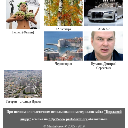
22 октября
Audi A7
Femen (Фемен)
Черногория
Булатов Дмитрий
Сергеевич
Тегеран - столица Ирана
При полном или частичном использовании материалов сайта
"Биржевой
лидер"
ссылка на
http://www.profi-forex.org
обязательна.
© Masterforex-V 2005 - 2019