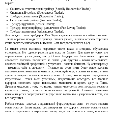
бирже:
Социально-ответственный трейдер (Socially Responsible Trader);
Спонтанный трейдер (Spontaneous Trader);
Трейдер-совместитель (Supportive Trader);
Скрупулезный трейдер (Accurate Trader);
Трейдер-художник (Artistic Trader);
Трейдер, торгующий ради развлечения (Fun Loving Trader);
Трейдер-авантюрист (Adventurous Trader).
Для каждого типа трейдеров Ван Тарп выделил сильные и слабые стороны.
Таким образом, пройдя тест трейдер сможет узнать, на какие аспекты торговли
стоит обратить наибольшее внимание. Сам тест располагается в [2].
За много веков возникло огромное число школ и методик, обучающих
успешности. Но одного рецепта для всех не бывает. Для кого-то успех это
определенная сумма денег, как у Остапа Бендера или Балаганова Шуры из
«Золотого теленка» погибшего за пятак. Для другого - важна возможность
овладеть любимой профессией, а у третьего - помочь близким. Ну а четвертому
- изменить себя к лучшему. Главное на этом пути будет ваше желание
самосовершенствоваться и менять окружающий мир, а жизнь на глазах станет
лучше и заиграет всеми красками успеха. Потому, что не нужно поддаваться
стереотипам. Чтобы быть успешным, недостаточно объездить все модные
курорты, заполнить гараж новенькими машинами и купить дачу на Таите.
Древняя мудрость о том, что нужно успеть «построить дом, посадить дерево и
вырастить сына», остается по-прежнему актуальной. Помимо внешнего
признания успех подразумевает внутреннюю гармонию и уверенность в том, что
все получится.
Работа должна начаться с правильной формулировки цели - от этого зависит
очень многое. Затем нужно распланировать эту дорогу, реально оценить свои
силы и определить контрольные точки, когда вы оглянетесь назад и оцените