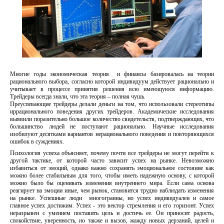
Многие годы экономическая теория и финансы базировалась на теории
рационального выбора, согласно которой индивидуум действует рационально и
учитывает в процессе принятия решения всю имеющуюся информацию.
Трейдеры всегда знали, что эта теория – полная чушь.
Преуспевающие трейдеры делали деньги на том, что использовали стереотипы
иррационального поведения других трейдеров. Академические исследования
выявили поразительно большое количество свидетельств, подтверждающих, что
большинство людей не поступают рационально. Научные исследования
изобилуют десятками вариантов нерационального поведения и повторяющихся
ошибок в суждениях.
Психология успеха объясняет, почему почти все трейдеры не могут перейти к
другой тактике, от которой часто зависит успех на рынке. Невозможно
избавиться от эмоций, однако важно сохранять эмоциональное состояние как
можно более стабильным для того, чтобы иметь надежную основу, с которой
можно было бы оценивать изменения внутреннего мира. Если сама основа
реагирует на эмоции иные, чем рынок, становится трудно наблюдать изменения
на рынке. Успешные люди многогранны, но успех индивидуален и самое
главное успех достижим. Успех - это вектор стремления и его горизонт. Успех
неразрывен с умением поставить цель и достичь ее. Он приносит радость,
спокойствие, уверенность, но также и вызов, жажду новых дерзаний, целей и