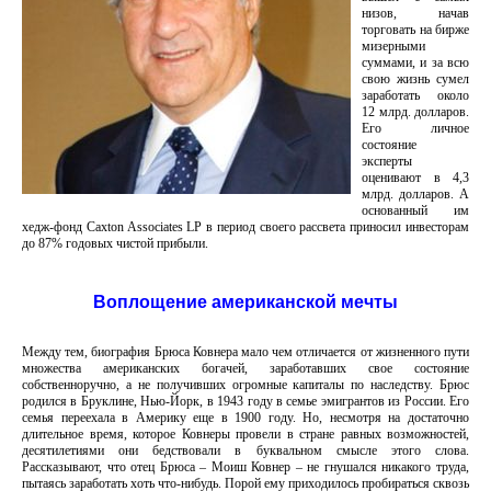
низов, начав
торговать на бирже
мизерными
суммами, и за всю
свою жизнь сумел
заработать около
12 млрд. долларов.
Его личное
состояние
эксперты
оценивают в 4,3
млрд. долларов. А
основанный им
хедж-фонд Caxton Associates LP в период своего рассвета приносил инвесторам
до 87% годовых чистой прибыли.
Воплощение американской мечты
Между тем, биография Брюса Ковнера мало чем отличается от жизненного пути
множества американских богачей, заработавших свое состояние
собственноручно, а не получивших огромные капиталы по наследству. Брюс
родился в Бруклине, Нью-Йорк, в 1943 году в семье эмигрантов из России. Его
семья переехала в Америку еще в 1900 году. Но, несмотря на достаточно
длительное время, которое Ковнеры провели в стране равных возможностей,
десятилетиями они бедствовали в буквальном смысле этого слова.
Рассказывают, что отец Брюса – Моиш Ковнер – не гнушался никакого труда,
пытаясь заработать хоть что-нибудь. Порой ему приходилось пробираться сквозь