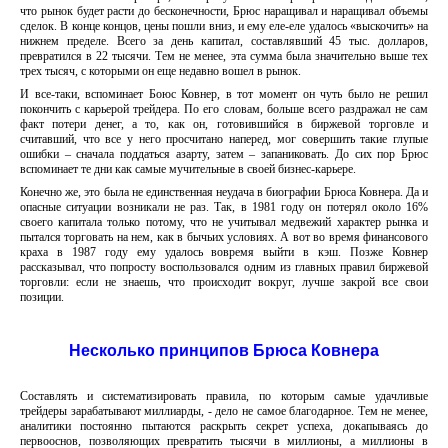
что рынок будет расти до бесконечности, Брюс наращивал и наращивал объемы
сделок. В конце концов, цены пошли вниз, и ему еле-еле удалось «выскочить» на
нижнем пределе. Всего за день капитал, составлявший 45 тыс. долларов,
превратился в 22 тысячи. Тем не менее, эта сумма была значительно выше тех
трех тысяч, с которыми он еще недавно вошел в рынок.
И все-таки, вспоминает Боюс Ковнер, в тот момент он чуть было не решил
покончить с карьерой трейдера. По его словам, больше всего раздражал не сам
факт потери денег, а то, как он, готовившийся в биржевой торговле и
считавший, что все у него просчитано наперед, мог совершить такие глупые
ошибки – сначала поддаться азарту, затем – запаниковать. До сих пор Брюс
вспоминает те дни как самые мучительные в своей бизнес-карьере.
Конечно же, это была не единственная неудача в биографии Брюса Ковнера. Да и
опасные ситуации возникали не раз. Так, в 1981 году он потерял около 16%
своего капитала только потому, что не учитывал медвежий характер рынка и
пытался торговать на нем, как в бычьих условиях. А вот во время финансового
краха в 1987 году ему удалось вовремя выйти в кэш. Позже Ковнер
рассказывал, что попросту воспользовался одним из главных правил биржевой
торговли: если не знаешь, что происходит вокруг, лучше закрой все свои
позиции.
Несколько принципов Брюса Ковнера
Составлять и систематизировать правила, по которым самые удачливые
трейдеры зарабатывают миллиарды, - дело не самое благодарное. Тем не менее,
аналитики постоянно пытаются раскрыть секрет успеха, докапываясь до
первооснов, позволяющих превратить тысячи в миллионы, а миллионы в