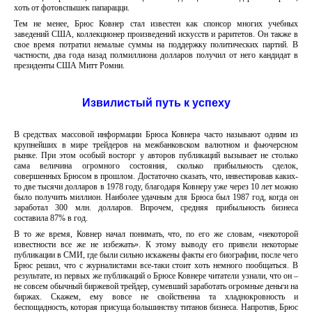
хоть от фотовспышек папарацци.
Тем не менее, Брюс Ковнер стал известен как спонсор многих учебных
заведений США, коллекционер произведений искусств и раритетов. Он также в
свое время потратил немалые суммы на поддержку политических партий. В
частности, два года назад полмиллиона долларов получил от него кандидат в
президенты США Митт Ромни.
Извилистый путь к успеху
В средствах массовой информации Брюса Ковнера часто называют одним из
крупнейших в мире трейдеров на межбанковском валютном и фьючерсном
рынке. При этом особый восторг у авторов публикаций вызывает не столько
сама величина огромного состояния, сколько прибыльность сделок,
совершенных Брюсом в прошлом. Достаточно сказать, что, инвестировав каких-
то две тысячи долларов в 1978 году, благодаря Ковнеру уже через 10 лет можно
было получить миллион. Наиболее удачным для Брюса был 1987 год, когда он
заработал 300 млн. долларов. Впрочем, средняя прибыльность бизнеса
составила 87% в год.
В то же время, Ковнер начал понимать, что, по его же словам, «некоторой
известности все же не избежать». К этому выводу его привели некоторые
публикации в СМИ, где были сильно искажены факты его биографии, после чего
Брюс решил, что с журналистами все-таки стоит хоть немного пообщаться. В
результате, из первых же публикаций о Брюсе Ковнере читатели узнали, что он –
не совсем обычный биржевой трейдер, сумевший заработать огромные деньги на
биржах. Скажем, ему вовсе не свойственна та хладнокровность и
беспощадность, которая присуща большинству титанов бизнеса. Напротив, Брюс