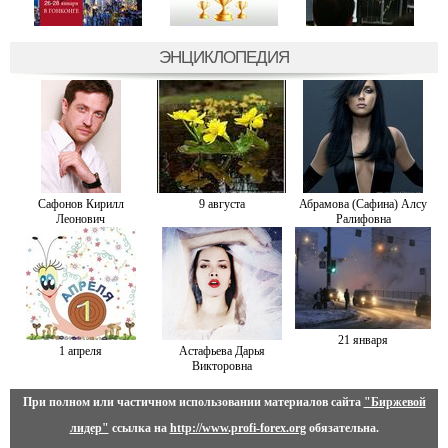
ЭНЦИКЛОПЕДИЯ
Сафонов Кирилл
9 августа
Абрамова (Сафина) Алсу
Леонович
Ралифовна
21 января
1 апреля
Астафьева Дарья
Викторовна
При полном или частичном использовании материалов сайта
"Биржевой
лидер"
ссылка на
http://www.profi-forex.org
обязательна.