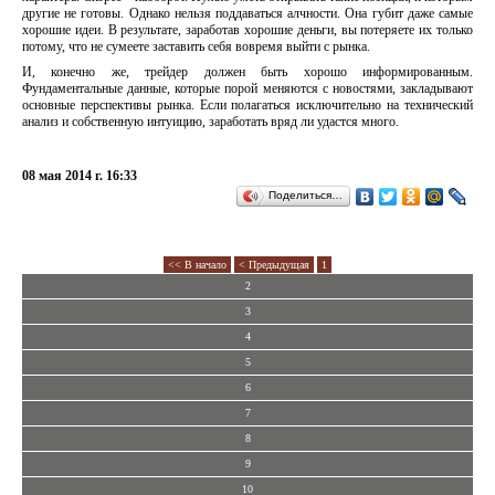
другие не готовы. Однако нельзя поддаваться алчности. Она губит даже самые
хорошие идеи. В результате, заработав хорошие деньги, вы потеряете их только
потому, что не сумеете заставить себя вовремя выйти с рынка.
И, конечно же, трейдер должен быть хорошо информированным.
Фундаментальные данные, которые порой меняются с новостями, закладывают
основные перспективы рынка. Если полагаться исключительно на технический
анализ и собственную интуицию, заработать вряд ли удастся много.
08 мая 2014 г. 16:33
Поделиться…
<< В начало
< Предыдущая
1
2
3
4
5
6
7
8
9
10