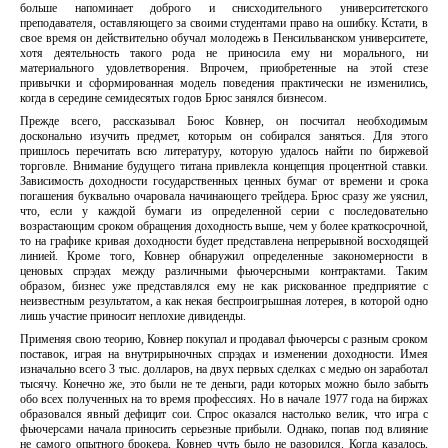
больше напоминает доброго и снисходительного университетского
преподавателя, оставляющего за своими студентами право на ошибку. Кстати, в
свое время он действительно обучал молодежь в Пенсильванском университете,
хотя деятельность такого рода не приносила ему ни морального, ни
материального удовлетворения. Впрочем, приобретенные на этой стезе
привычки и сформированная модель поведения практически не изменились,
когда в середине семидесятых годов Брюс занялся бизнесом.
Прежде всего, рассказывал Боюс Ковнер, он посчитал необходимым
досконально изучить предмет, которым он собирался заняться. Для этого
пришлось перечитать всю литературу, которую удалось найти по биржевой
торговле. Внимание будущего титана привлекла концепция процентной ставки.
Зависимость доходности государственных ценных бумаг от времени и срока
погашения буквально очаровала начинающего трейдера. Брюс сразу же уяснил,
что, если у каждой бумаги из определенной серии с последовательно
возрастающим сроком обращения доходность выше, чем у более краткосрочной,
то на графике кривая доходности будет представлена непрерывной восходящей
линией. Кроме того, Ковнер обнаружил определенные закономерности в
ценовых спрэдах между различными фьючерсными контрактами. Таким
образом, бизнес уже представлялся ему не как рискованное предприятие с
неизвестным результатом, а как некая беспроигрышная лотерея, в которой одно
лишь участие приносит неплохие дивиденды.
Применяя свою теорию, Ковнер покупал и продавал фьючерсы с разным сроком
поставок, играя на внутрирыночных спрэдах и изменении доходности. Имея
изначально всего 3 тыс. долларов, на двух первых сделках с медью он заработал
тысячу. Конечно же, это были не те деньги, ради которых можно было забыть
обо всех полученных на то время профессиях. Но в начале 1977 года на биржах
образовался явный дефицит сои. Спрос оказался настолько велик, что игра с
фьючерсами начала приносить серьезные прибыли. Однако, попав под влияние
не самого опытного брокера, Ковнер чуть было не разорился. Когда казалось,