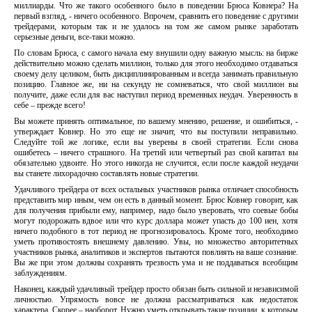
миллиарды. Что же такого особенного было в поведении Брюса Ковнера? На
первый взгляд, - ничего особенного. Впрочем, сравнить его поведение с другими
трейдерами, которым так и не удалось на том же самом рынке заработать
серьезные деньги, все-таки можно.
По словам Брюса, с самого начала ему внушили одну важную мысль: на бирже
действительно можно сделать миллион, только для этого необходимо отдаваться
своему делу целиком, быть дисциплинированным и всегда занимать правильную
позицию. Главное же, ни на секунду не сомневаться, что свой миллион вы
получите, даже если для вас наступил период временных неудач. Уверенность в
себе – прежде всего!
Вы можете принять оптимальное, по вашему мнению, решение, и ошибиться, -
утверждает Ковнер. Но это еще не значит, что вы поступили неправильно.
Следуйте той же логике, если вы уверены в своей стратегии. Если снова
ошибетесь – ничего страшного. На третий или четвертый раз свой капитал вы
обязательно удвоите. Но этого никогда не случится, если после каждой неудачи
вы станете лихорадочно составлять новые стратегии.
Удачливого трейдера от всех остальных участников рынка отличает способность
представить мир иным, чем он есть в данный момент. Брюс Ковнер говорит, как
для получения прибыли ему, например, надо было уверовать, что соевые бобы
могут подорожать вдвое или что курс доллара может упасть до 100 иен, хотя
ничего подобного в тот период не прогнозировалось. Кроме того, необходимо
уметь противостоять внешнему давлению. Увы, но множество авторитетных
участников рынка, аналитиков и экспертов пытаются повлиять на ваше сознание.
Вы же при этом должны сохранять трезвость ума и не поддаваться всеобщим
заблуждениям.
Наконец, каждый удачливый трейдер просто обязан быть сильной и независимой
личностью. Упрямость вовсе не должна рассматриваться как недостаток
характера. Скорее – наоборот. Нужно уметь открывать такие позиции, к которым