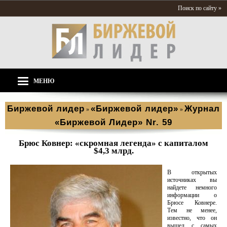
Поиск по сайту »
МЕНЮ
Биржевой лидер
«Биржевой лидер»
Журнал
»
»
«Биржевой Лидер» Nr. 59
Брюс Ковнер: «скромная легенда» с капиталом
$4,3 млрд.
В открытых
источниках вы
найдете немного
информации о
Брюсе Ковнере.
Тем не менее,
известно, что он
вышел с самых