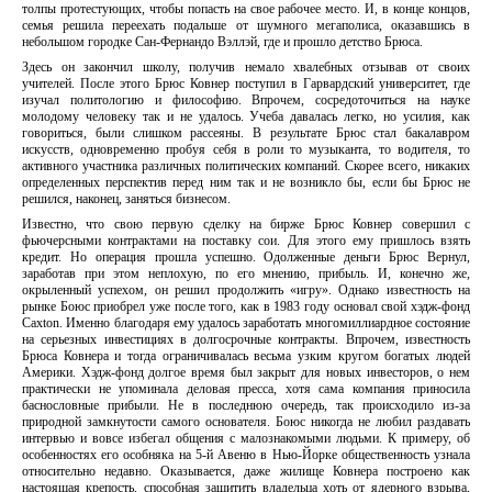
толпы протестующих, чтобы попасть на свое рабочее место. И, в конце концов,
семья решила переехать подальше от шумного мегаполиса, оказавшись в
небольшом городке Сан-Фернандо Вэллэй, где и прошло детство Брюса.
Здесь он закончил школу, получив немало хвалебных отзывав от своих
учителей. После этого Брюс Ковнер поступил в Гарвардский университет, где
изучал политологию и философию. Впрочем, сосредоточиться на науке
молодому человеку так и не удалось. Учеба давалась легко, но усилия, как
говориться, были слишком рассеяны. В результате Брюс стал бакалавром
искусств, одновременно пробуя себя в роли то музыканта, то водителя, то
активного участника различных политических компаний. Скорее всего, никаких
определенных перспектив перед ним так и не возникло бы, если бы Брюс не
решился, наконец, заняться бизнесом.
Известно, что свою первую сделку на бирже Брюс Ковнер совершил с
фьючерсными контрактами на поставку сои. Для этого ему пришлось взять
кредит. Но операция прошла успешно. Одолженные деньги Брюс Вернул,
заработав при этом неплохую, по его мнению, прибыль. И, конечно же,
окрыленный успехом, он решил продолжить «игру». Однако известность на
рынке Боюс приобрел уже после того, как в 1983 году основал свой хэдж-фонд
Caxton. Именно благодаря ему удалось заработать многомиллиардное состояние
на серьезных инвестициях в долгосрочные контракты. Впрочем, известность
Брюса Ковнера и тогда ограничивалась весьма узким кругом богатых людей
Америки. Хэдж-фонд долгое время был закрыт для новых инвесторов, о нем
практически не упоминала деловая пресса, хотя сама компания приносила
баснословные прибыли. Не в последнюю очередь, так происходило из-за
природной замкнутости самого основателя. Боюс никогда не любил раздавать
интервью и вовсе избегал общения с малознакомыми людьми. К примеру, об
особенностях его особняка на 5-й Авеню в Нью-Йорке общественность узнала
относительно недавно. Оказывается, даже жилище Ковнера построено как
настоящая крепость, способная защитить владельца хоть от ядерного взрыва,