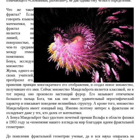
означающего «сломанный, разбитый»), не дав однако ему четкого определения.
Что же такое
фрактал? Если
говорить языком
математики, то
фрактал не
является ни
линией, ни
поверхностью, а
чем-то средним
между этими
понятиями.
Бенуа, исследуя
множество
Жулиа, одного из
своих учителей,
преобразил его,
применив принцип многократного его отображения, и создал новое множество,
получившее его имя. Сейчас множество Мандельброта является классикой, но в
тот период оно произвело настоящий фурор. Его называют отпечатком
большого пальца Бога, так как оно имеет удивительный иероглифический
характер и описывает поведение нелинейных структур. А кроме того, множество
Мандельброта имеет изящный вид. Именно поэтому интерес к фракталам не
охладевает даже у тех, кто далек от математики.
А Бенуа Мандельброт был удостоен почетной премии Вольфа в области физики
в 1993 году за «изменение нашего взгляда на мир благодаря идеям фрактальной
геометрии».
До появления фрактальной геометрии ученые, да и вся наука опиралась на