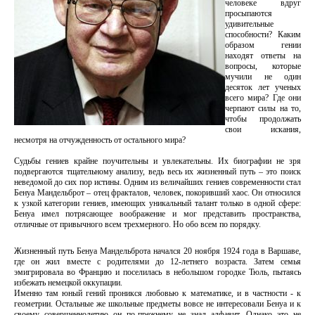
человеке вдруг
просыпаются
удивительные
способности? Каким
образом гении
находят ответы на
вопросы, которые
мучили не один
десяток лет ученых
всего мира? Где они
черпают силы на то,
чтобы продолжать
свои искания,
несмотря на отчужденность от остального мира?
Судьбы гениев крайне поучительны и увлекательны. Их биографии не зря
подвергаются тщательному анализу, ведь весь их жизненный путь – это поиск
неведомой до сих пор истины. Одним из величайших гениев современности стал
Бенуа Мандельброт – отец фракталов, человек, покоривший хаос. Он относился
к узкой категории гениев, имеющих уникальный талант только в одной сфере:
Бенуа имел потрясающее воображение и мог представить пространства,
отличные от привычного всем трехмерного. Но обо всем по порядку.
Жизненный путь Бенуа Мандельброта начался 20 ноября 1924 года в Варшаве,
где он жил вместе с родителями до 12-летнего возраста. Затем семья
эмигрировала во Францию и поселилась в небольшом городке Тюль, пытаясь
избежать немецкой оккупации.
Именно там юный гений проникся любовью к математике, и в частности - к
геометрии. Остальные же школьные предметы вовсе не интересовали Бенуа и к
своему совершеннолетию он по-прежнему не знал алфавит. Однако это не