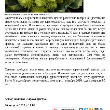
математическими их проявлениями.
Обратившись к биржевым колебаниям цен на различные товары, он достаточно
скоро смог выявить такие же закономерности, как и в случае с помехами в
телефонной связи. В частности, огромную популярность приобрел его отчет по
ценам на хлопок. Имея на руках надежные данные более чем за сто лет, Бенуа
отслеживал их изменения в течение всего периода. И если в рамках одного дня
колебания цены казались непредсказуемыми, то на большем временном
масштабе можно было выявить определенную тенденцию. Мандельброт вывел
график, где наложил колебания цен за один конкретный день на более
длительный отрезок времени и увидел определенную симметрию в этих
колебаниях. Удивительное открытие поразило экономистов всего мира, ведь
ранее математика использовалась лишь для вычислений. Сам того не
подозревая, Мандельброт начал разрабатывать рекурсивный (фрактальный)
метод в экономике.
Сегодня трейдеры всего мира активно используют фрактальный анализ для
предсказания движения цены в будущем. И многие даже не догадываются, что
это стало возможным благодаря удивительному человеку, отцу фракталов,
Бенуа Мандельброту, покинувшему этот мир 14 октября 2010 года в возрасте 85
лет.
Автор cтатьи: Лариса Зубенко
06 августа 2012 г. 14:03
Поделиться…