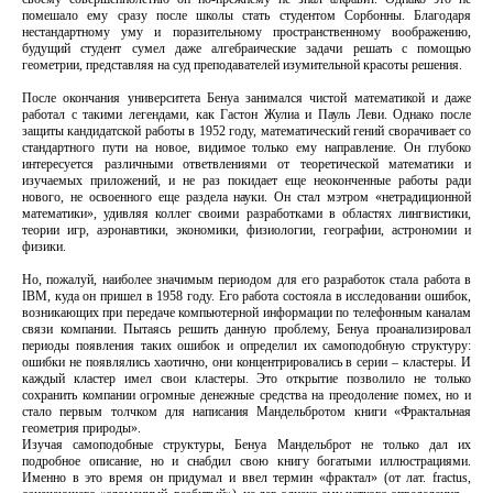
помешало ему сразу после школы стать студентом Сорбонны. Благодаря
нестандартному уму и поразительному пространственному воображению,
будущий студент сумел даже алгебраические задачи решать с помощью
геометрии, представляя на суд преподавателей изумительной красоты решения.
После окончания университета Бенуа занимался чистой математикой и даже
работал с такими легендами, как Гастон Жулиа и Пауль Леви. Однако после
защиты кандидатской работы в 1952 году, математический гений сворачивает со
стандартного пути на новое, видимое только ему направление. Он глубоко
интересуется различными ответвлениями от теоретической математики и
изучаемых приложений, и не раз покидает еще неоконченные работы ради
нового, не освоенного еще раздела науки. Он стал мэтром «нетрадиционной
математики», удивляя коллег своими разработками в областях лингвистики,
теории игр, аэронавтики, экономики, физиологии, географии, астрономии и
физики.
Но, пожалуй, наиболее значимым периодом для его разработок стала работа в
IBM, куда он пришел в 1958 году. Его работа состояла в исследовании ошибок,
возникающих при передаче компьютерной информации по телефонным каналам
связи компании. Пытаясь решить данную проблему, Бенуа проанализировал
периоды появления таких ошибок и определил их самоподобную структуру:
ошибки не появлялись хаотично, они концентрировались в серии – кластеры. И
каждый кластер имел свои кластеры. Это открытие позволило не только
сохранить компании огромные денежные средства на преодоление помех, но и
стало первым толчком для написания Мандельбротом книги «Фрактальная
геометрия природы».
Изучая самоподобные структуры, Бенуа Мандельброт не только дал их
подробное описание, но и снабдил свою книгу богатыми иллюстрациями.
Именно в это время он придумал и ввел термин «фрактал» (от лат. fractus,