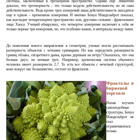
системы, заключенные в трехмерном пространстве. Однако еще Эйнштейн
доказал, что трехмерность – это только модель действительности, но не сама
действительность. Ведь кроме трех измерений наша действительность находится
еще в одном – временном измерении. И именно Бенуа Мандельброт показал,
как выглядит четырехмерное пространство или, другими словами - фрактальное
лицо Хаоса. Ученый обнаружил, что четвертое измерение включает в себя не
только первые три измерения, но, что особенно важно, и интервалы между ними.
До появления нового направления в геометрии, ученые могли рассчитывать
размерность объектов с четкими границами. Но как определить размерность
границ облака, сигаретного дыма, кроны деревьев на ветру? Оказалось, что она
больше двух, но меньше трех. Например, кровеносная система обычного
человека имеет размерность 2,7. То есть все объекты с нечеткой структурой,
коих вокруг нас большинство, состоят из фракталов.
Фракталы в
биржевой
торговле
Начав изучать
самоподобные
структуры, Бенуа
Мандельброт не
стал
ограничиваться
только