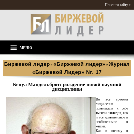
Поиск по сайту »
МЕНЮ
Биржевой лидер
«Биржевой лидер»
Журнал
»
»
«Биржевой Лидер» Nr. 17
Бенуа Мандельброт: рождение новой научной
дисциплины
Во все времена
люди-гении
привлекали к себе
тысячи взглядов, как
и все удивительное и
необъяснимое в
жизни.
Как и почему в