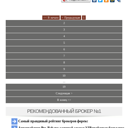
<< В начало
< Предыдущая
1
2
3
4
5
6
7
8
9
10
...
19
Следующая >
В конец >>
РЕКОМЕНДОВАННЫЙ БРОКЕР №1
Самый правдивый рейтинг брокеров форекс