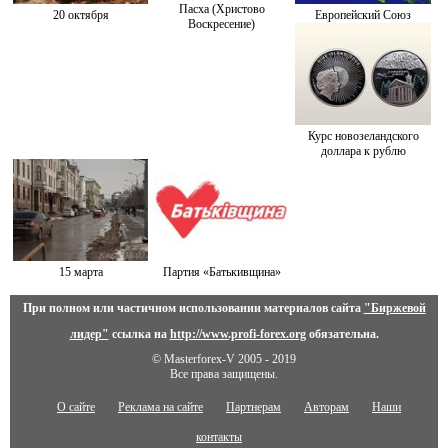
Пасха (Христово
20 октября
Европейский Союз
Воскресение)
Курс новозеландского
доллара к рублю
15 марта
Партия «Батькивщина»
При полном или частичном использовании материалов сайта
"Биржевой
лидер"
ссылка на
http://www.profi-forex.org
обязательна.
© Masterforex-V 2005 - 2019
Все права защищены.
О сайте
Реклама на сайте
Партнерам
Авторам
Наши
контакты