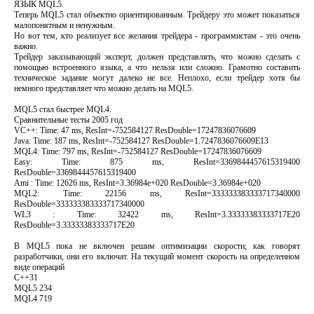
ЯЗЫК MQL5.
Теперь MQL5 стал объектно ориентированным. Трейдеру это может показаться
малопонятным и ненужным.
Но вот тем, кто реализует все желания трейдера - программистам - это очень
важно.
Трейдер заказывающий эксперт, должен представлять, что можно сделать с
помощью встроенного языка, а что нельзя или сложно. Грамотно составить
техническое задание могут далеко не все. Неплохо, если трейдер хотя бы
немного представляет что можно делать на MQL5.
MQL5 стал быстрее MQL4.
Сравнительные тесты 2005 год
VC++: Time: 47 ms, ResInt=-752584127 ResDouble=17247836076609
Java: Time: 187 ms, ResInt=-752584127 ResDouble=1.7247836076609E13
MQL4: Time: 797 ms, ResInt=-752584127 ResDouble=17247836076609
Easy: Time: 875 ms, ResInt=3369844457615319400
ResDouble=3369844457615319400
Ami : Time: 12626 ms, ResInt=3.36984e+020 ResDouble=3.36984e+020
MQL2: Time: 22156 ms, ResInt=333333383333717340000
ResDouble=333333383333717340000
WL3 : Time: 32422 ms, ResInt=3.33333383333717E20
ResDouble=3.33333383333717E20
В MQL5 пока не включен решим оптимизации скорости; как говорят
разработчики, они его включат. На текущий момент скорость на определенном
виде операций
С++31
MQL5 234
MQL4 719