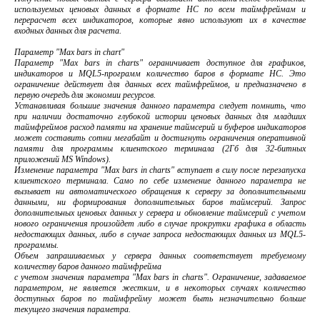
используемых ценовых данных в формате HC по всем таймфреймам и
перерасчет всех индикаторов, которые явно используют их в качестве
входных данных для расчета.
Параметр "Max bars in chart"
Параметр "Max bars in charts" ограничивает доступное для графиков,
индикаторов и MQL5-программ количество баров в формате HC. Это
ограничение действует для данных всех таймфреймов, и предназначено в
первую очередь для экономии ресурсов.
Устанавливая большие значения данного параметра следует помнить, что
при наличии достаточно глубокой истории ценовых данных для младших
таймфреймов расход памяти на хранение таймсерий и буферов индикаторов
может составить сотни мегабайт и достигнуть ограничения оперативной
памяти для программы клиентского терминала (2Гб для 32-битных
приложений MS Windows).
Изменение параметра "Max bars in charts" вступает в силу после перезапуска
клиентского терминала. Само по себе изменение данного параметра не
вызывает ни автоматического обращения к серверу за дополнительными
данными, ни формирования дополнительных баров таймсерий. Запрос
дополнительных ценовых данных у сервера и обновление таймсерий с учетом
нового ограничения произойдет либо в случае прокрутки графика в область
недостающих данных, либо в случае запроса недостающих данных из MQL5-
программы.
Объем запрашиваемых у сервера данных соответствует требуемому
количеству баров данного таймфрейма
с учетом значения параметра "Max bars in charts". Ограничение, задаваемое
параметром, не является жестким, и в некоторых случаях количество
доступных баров по таймфрейму может быть незначительно больше
текущего значения параметра.