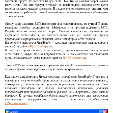
торговли, просто разнесенной на два счета. Так что на каждый запрет можно
найти меры. Тем, кто торгует с локами по такой модели, гораздо легче будет
перейти на классическую торговлю. И заодно станет возможным оценить, чем
же отличается работа без лока. Пожалуй, на этом можно закончить обсуждение
этой проблемы.
Спешу сразу заметить: МТ4 продолжит свое существование, по сути МТ5 лишь
расширяет линейку продуктов от Metaquotes и не призван подменить МТ4.
Разработчики на своем сайте говорят:
Можно продолжать торговать на
терминале MetaTrader 4, не опасаясь того, что его поддержка будет
прекращена с официальным выходом новой платформы MetaTrader 5.
На стороне терминала MetaTrader 4 огромная наработанная база из кодов и
статей на сайте
MQL4-сообщества
.
В то же время новые возможности, предоставляемые платформой
MetaTrader 5, будут только приумножаться, и вы сможете естественным
путем осваивать все новые и новые сервисы
MQL5.community
.
Теперь МТ5 не ограничен только рынком форекс. Есть возможность торговать
акциями, фьючерсами и другими биржевыми инструментами
.
Как пишут разработчики:
Новая торговая платформа MetaTrader 5 как раз и
призвана в первую очередь дать такую возможность торговать акциями,
фьючерсами, опционами и прочими биржевыми инструментами. Это
позволит трейдерам не только пользоваться привычным удобным
интерфейсом при торговле на разных рынках, но и торговать через разных
брокеров. К услугам трейдеров будет также множество как встроенных
технических инструментов, так и написанных сообществом
MQL5.community
.