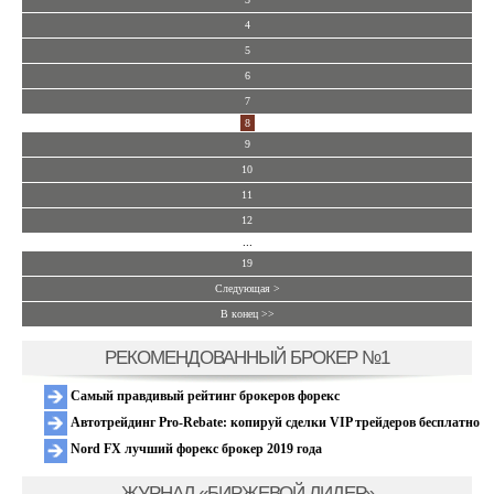
4
5
6
7
8
9
10
11
12
...
19
Следующая >
В конец >>
РЕКОМЕНДОВАННЫЙ БРОКЕР №1
Самый правдивый рейтинг брокеров форекс
Автотрейдинг Pro-Rebate: копируй сделки VIP трейдеров бесплатно
Nord FX лучший форекс брокер 2019 года
ЖУРНАЛ «БИРЖЕВОЙ ЛИДЕР»