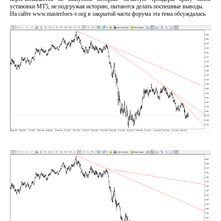
установки МТ5, не подгружая историю, пытаются делать поспешные выводы.
На сайте www.masterfoex-v.org в закрытой части форума эта тема обсуждалась.