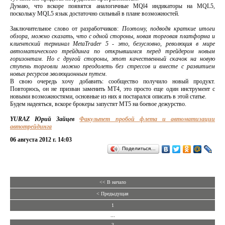
Думаю, что вскоре появятся аналогичные MQl4 индикаторы на MQL5,
поскольку MQL5 язык достаточно сильный в плане возможностей.
Заключительное слово от разработчиков:
Поэтому, подводя краткие итоги
обзора, можно сказать, что с одной стороны, новая торговая платформа и
клиентский терминал MetaTrader 5 - это, безусловно, революция в мире
автоматического трейдинга по открывшимся перед трейдером новым
горизонтам. Но с другой стороны, этот качественный скачок на новую
ступень торговли можно преодолеть без стрессов и вместе с развитием
новых ресурсов эволюционным путем.
В свою очередь хочу добавить: сообщество получило новый продукт.
Повторюсь, он не призван заменить МТ4, это просто еще один инструмент с
новыми возможностями, основные из них я постарался описать в этой статье.
Будем надеяться, вскоре брокеры запустят MT5 на боевое дежурство.
YURAZ Юрий Зайцев
Факультет пробой флета и автоматизации
автотрейдинга
06 августа 2012 г. 14:03
Поделиться…
<< В начало
< Предыдущая
1
...
3