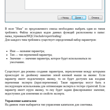
В поле "Имя" из предложенного списка необходимо выбрать один из типов
трейлинга. Файлы исходных кодов данных функций расположены в папке:
папка_терминала/MQL5/include/expert/trailing/.
Для каждого типа трейлинга существует определенный набор параметров:
Имя — название параметра;
Тип — тип переменной параметра;
Значение — значение параметра, которое будет использоваться по
умолчанию.
Существует два режима создания параметров, переключение между которыми
происходит по двойному нажатию левой кнопкой мыши на иконке. Если
параметр имеет подсвеченную иконку, то он будет доступен как входная
переменная эксперта (input-переменная). Такие параметры могут быть в
последующем использованы для оптимизации эксперта в тестере стратегий. Если
параметр имеет серую иконку, то ему будет задано фиксированное значение,
недоступное для изменения из свойств эксперта.
Управление капиталом
На данном этапе выбирается тип управления капиталом для советника.