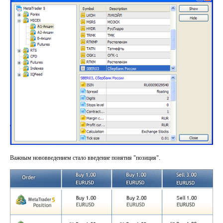
Важным нововведением стало введение понятия "позиция".