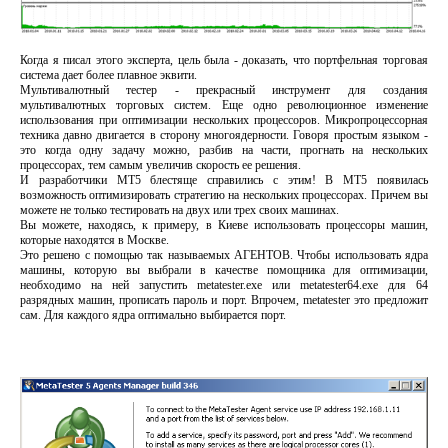
Когда я писал этого эксперта, цель была - доказать, что портфельная торговая
система дает более плавное эквити.
Мультивалютный тестер - прекрасный инструмент для создания
мультивалютных торговых систем. Еще одно революционное изменение
использования при оптимизации нескольких процессоров. Микропроцессорная
техника давно двигается в сторону многоядерности. Говоря простым языком -
это когда одну задачу можно, разбив на части, прогнать на нескольких
процессорах, тем самым увеличив скорость ее решения.
И разработчики МТ5 блестяще справились с этим! В МТ5 появилась
возможность оптимизировать стратегию на нескольких процессорах. Причем вы
можете не только тестировать на двух или трех своих машинах.
Вы можете, находясь, к примеру, в Киеве использовать процессоры машин,
которые находятся в Москве.
Это решено с помощью так называемых АГЕНТОВ. Чтобы использовать ядра
машины, которую вы выбрали в качестве помощника для оптимизации,
необходимо на ней запустить metatester.exe или metatester64.exe для 64
разрядных машин, прописать пароль и порт. Впрочем, metatester это предложит
сам. Для каждого ядра оптимально выбирается порт.