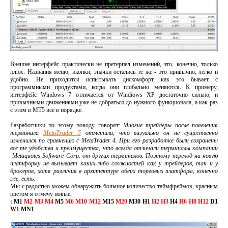
Внешне интерфейс практически не претерпел изменений, это, конечно, только
плюс. Названия меню, иконки, значки остались те же - это привычно, легко и
удобно. Не приходится испытывать дискомфорт, как это бывает с
программными продуктами, когда они глобально меняются. К примеру,
интерфейс Windows 7 отличается от Windiows XP достаточно сильно, и
привычными движениями уже не добраться до нужного функционала, а как раз
с этим в МТ5 все в порядке.
Разработчики по этому поводу говорят:
Многие трейдеры после появления
терминала
MetaTrader 5
отметили, что визуально он не существенно
изменился по сравнению с MetaTrader 4. При его разработке были сохранены
все те удобства и преимущества, что всегда отличали терминалы компании
Metaquotes Software Corp. от других терминалов. Поэтому переход на новую
платформу не вызывает каких-либо сложностей как у трейдеров, так и у
брокеров, хотя различия в архитектуре обеих торговых платформ, конечно
же, есть.
Мы с радостью можем обнаружить большое количество таймфреймов, красным
цветом я отмечу новые,
: M1
M2 M3 M4
M5
M6 M10 M12
M15
M20
M30 H1
H2 H3
H4
H6 H8 H12
D1
W1 MN1