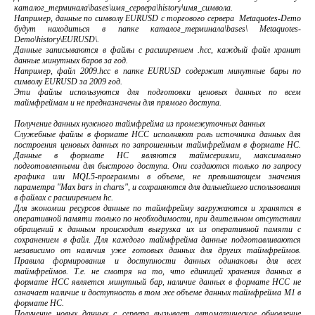
каталог_терминала\bases\имя_сервера\history\имя_символа.
Например, данные по символу EURUSD с торгового сервера Metaquotes-Demo
будут находиться в папке каталог_терминала\bases\ Metaquotes-
Demo\history\EURUSD\.
Данные записываются в файлы с расширением .hcc, каждый файл хранит
данные минутных баров за год.
Например, файл 2009.hcc в папке EURUSD содержит минутные бары по
символу EURUSD за 2009 год.
Эти файлы используются для подготовки ценовых данных по всем
таймфреймам и не предназначены для прямого доступа.
Получение данных нужного таймфрейма из промежуточных данных
Служебные файлы в формате HCC исполняют роль источника данных для
построения ценовых данных по запрошенным таймфреймам в формате HC.
Данные в формате HC являются таймсериями, максимально
подготовленными для быстрого доступа. Они создаются только по запросу
графика или MQL5-программы в объеме, не превышающем значения
параметра "Max bars in charts", и сохраняются для дальнейшего использования
в файлах с расширением hc.
Для экономии ресурсов данные по таймфрейму загружаются и хранятся в
оперативной памяти только по необходимости, при длительном отсутствии
обращений к данным происходит выгрузка их из оперативной памяти с
сохранением в файл. Для каждого таймфрейма данные подготавливаются
независимо от наличия уже готовых данных для других таймфреймов.
Правила формирования и доступности данных одинаковы для всех
таймфреймов. Т.е. не смотря на то, что единицей хранения данных в
формате HCC является минутный бар, наличие данных в формате HCC не
означает наличие и доступность в том же объеме данных таймфрейма М1 в
формате HC.
Получение новых данных с сервера вызывает автоматическое обновление