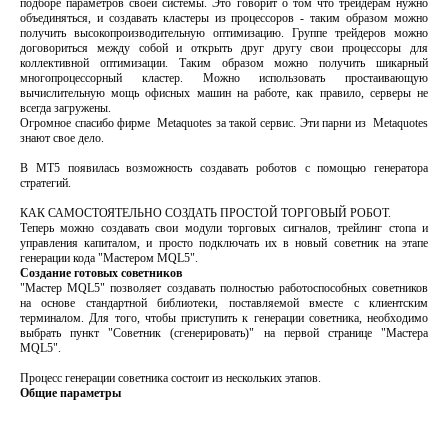
подборе параметров своей системы. Это говорит о том что трейдерам нужно
объединяться, и создавать кластеры из процессоров - таким образом можно
получить высокопроизводительную оптимизацию. Группе трейдеров можно
договориться между собой и открыть друг другу свои процессоры для
коллективной оптимизации. Таким образом можно получить шикарный
многопроцессорный кластер. Можно использовать простаивающую
вычислительную мощь офисных машин на работе, как правило, серверы не
всегда загружены.
Огромное спасибо фирме Metaquotes за такой сервис. Эти парни из Metaquotes
знают свое дело.
В MT5 появилась возможность создавать роботов с помощью генератора
стратегий.
КАК САМОСТОЯТЕЛЬНО СОЗДАТЬ ПРОСТОЙ ТОРГОВЫЙ РОБОТ.
Теперь можно создавать свои модули торговых сигналов, трейлинг стопа и
управления капиталом, и просто подключать их в новый советник на этапе
генерации кода "Мастером MQL5".
Создание готовых советников
"Мастер MQL5" позволяет создавать полностью работоспособных советников
на основе стандартной библиотеки, поставляемой вместе с клиентским
терминалом. Для того, чтобы приступить к генерации советника, необходимо
выбрать пункт "Советник (сгенерировать)" на первой странице "Мастера
MQL5".
Процесс генерации советника состоит из нескольких этапов.
Общие параметры