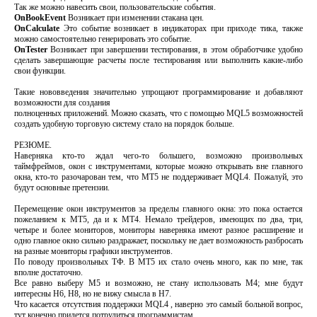
Так же можно навесить свои, пользовательские события.
OnBookEvent
Возникает при изменении стакана цен.
OnCalculate
Это событие возникает в индикаторах при приходе тика, также
можно самостоятельно генерировать это событие.
OnTester
Возникает при завершении тестирования, в этом обработчике удобно
сделать завершающие расчеты после тестирования или выполнить какие-либо
свои функции.
Такие нововведения значительно упрощают программирование и добавляют
возможности для создания
полноценных приложений. Можно сказать, что с помощью MQL5 возможностей
создать удобную торговую систему стало на порядок больше.
РЕЗЮМЕ.
Наверняка кто-то ждал чего-то большего, возможно произвольных
таймфреймов, окон c инструментами, которые можно открывать вне главного
окна, кто-то разочарован тем, что MT5 не поддерживает MQL4. Пожалуй, это
будут основные претензии.
Перемещение окон инструментов за пределы главного окна: это пока остается
пожеланием к MT5, да и к MT4. Немало трейдеров, имеющих по два, три,
четыре и более мониторов, мониторы наверняка имеют разное расширение и
одно главное окно сильно раздражает, поскольку не дает возможность разбросать
на разные мониторы графики инструментов.
По поводу произвольных ТФ. В МТ5 их стало очень много, как по мне, так
вполне достаточно.
Все равно выберу M5 и возможно, не стану использовать M4; мне будут
интересны H6, H8, но не вижу смысла в H7.
Что касается отсутствия поддержки MQL4 , наверно это самый больной вопрос,
тут конечно придется потрудиться программистам.