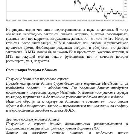
На рисунке видно что линии перестраиваются, а ведь не должны. Я тогда
объяснял: необходимо загрузить сначала историю, а потом рассматривать
графики, если нет корректно загруженных данных, то и считать нечего. История
грузится после инсталляции МТ5 и занимает при слабом интернет-канале
приличное время. Необходимо дождаться загрузки и убедиться, что данные
загружены. В МТ4 можно было нажать F2 и просмотреть качество истории, в
МТ5 на текущий момент такого функционала нет, и качество истории
рассмотреть, увы, не удается.
Организация доступа к данным
Получение данных от торгового сервера
Прежде чем ценовые данные будут доступны в терминале MetaTrader 5, их
необходимо получить и обработать. Для получения данных требуется
подключение к торговому серверу MetaTrader 5. Данные поступают с сервера
по запросу терминала в виде экономно упакованных блоков минутных баров.
Механизм обращения к серверу за данными не зависит от того, каким
образом был инициирован запрос — пользователем при навигации по графику
или программным способом на языке MQL5.
Хранение промежуточных данных
Полученные с сервера данные автоматически распаковываются и
сохраняются в специальном промежуточном формате HCC.
Данные по каждому символу пишутся в отдельную папку: