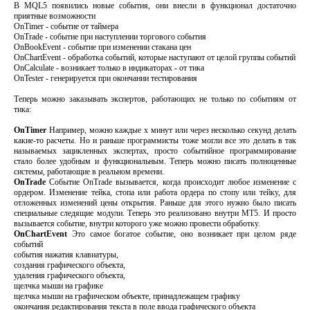
В MQL5 появились новые события, они внесли в функционал достаточно
приятные возможности
OnTimer - событие от таймера
OnTrade - событие при наступлении торгового события
OnBookEvent - событие при изменении стакана цен
OnChartEvent - обработка событий, которые наступают от целой группы событий
OnCalculate - возникает только в индикаторах - от тика
OnTester - генерируется при окончании тестирования
Теперь можно заказывать экспертов, работающих не только по событиям от
тика:
OnTimer
Например, можно каждые x минут или через несколько секунд делать
какие-то расчеты. Но и раньше программисты тоже могли все это делать в так
называемых зацикленных экспертах, просто событийное программирование
стало более удобным и функциональным. Теперь можно писать полноценные
системы, работающие в реальном времени.
OnTrade
Событие OnTrade вызывается, когда происходит любое изменение с
ордером. Изменение тейка, стопа или работа ордера по стопу или тейку, для
отложенных изменений цены открытия. Раньше для этого нужно было писать
специальные следящие модули. Теперь это реализовано внутри MT5. И просто
вызывается событие, внутри которого уже можно провести обработку.
OnChartEvent
Это самое богатое событие, оно возникает при целом ряде
событий
события нажатия клавиатуры,
создания графического объекта,
удаления графического объекта,
щелчка мыши на графике
щелчка мыши на графическом объекте, принадлежащем графику
окончания редактирования текста в поле ввода графического объекта