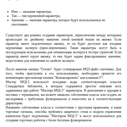
Имя — название параметра;
Тип — тип переменной параметра;
Значение — значение параметра, которое будет использоваться по
умолчанию.
Существует два режима создания параметров, переключение между которыми
происходит по двойному нажатию левой кнопкой мыши на иконке. Если
параметр имеет подсвеченную иконку, то он будет доступен как входная
переменная эксперта (input-переменная). Такие параметры могут быть в
последующем использованы для оптимизации эксперта в тестере стратегий. Если
параметр имеет серую иконку, то ему будет задано фиксированное значение,
недоступное для изменения из свойств эксперта.
После нажатия кнопки "Готово" будет сгенерирован MQ5-файл советника. Для
того, чтобы приступить к его использованию, необходимо провести его
компиляцию при помощи кнопки "Компилировать" или клавиши F7.
Мастер MQL5 использует исходные коды соответствующих классов
Стандартных библиотек, в которых содержится простое описание всех
задаваемых при работе "Мастера MQL5" параметров. В дополнение к идущим в
поставке с терминалом, вы можете написать собственные классы или создать их
наследников с требуемым функционалом и поместить их в соответствующие
директории.
Напишите собственные классы в соответствии с простыми правилами, и ваши
торговые сигналы, способы трейлинга защитного стопа и модули управления
капиталом будут подхвачены "Мастером MQL5" и могут использоваться для
создания торговых роботов с более богатым функционалом.