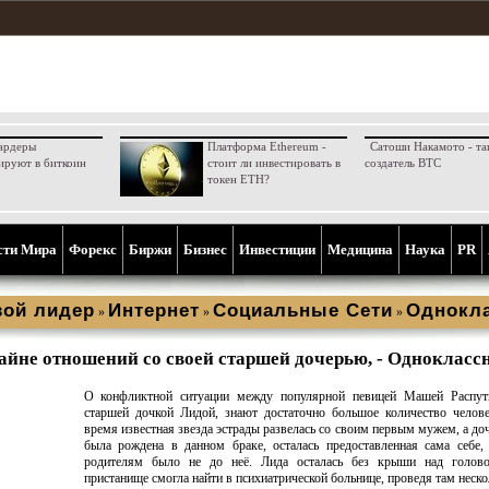
ардеры
Платформа Ethereum -
Сатоши Накамото - та
ируют в биткоин
стоит ли инвестировать в
создатель BTC
токен ETH?
сти Мира
Форекс
Биржи
Бизнес
Инвестиции
Медицина
Наука
PR
ой лидер
Интернет
Социальные Сети
Однокл
»
»
»
айне отношений со своей старшей дочерью, - Однокласс
О конфликтной ситуации между популярной певицей Машей Распут
старшей дочкой Лидой, знают достаточно большое количество челов
время известная звезда эстрады развелась со своим первым мужем, а доч
была рождена в данном браке, осталась предоставленная сама себе,
родителям было не до неё. Лида осталась без крыши над голово
пристанище смогла найти в психиатрической больнице, проведя там нескол