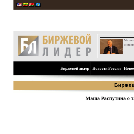
Милли
инвест
Биржевой лидер
Новости России
Ново
Биржев
Маша Распутина о т