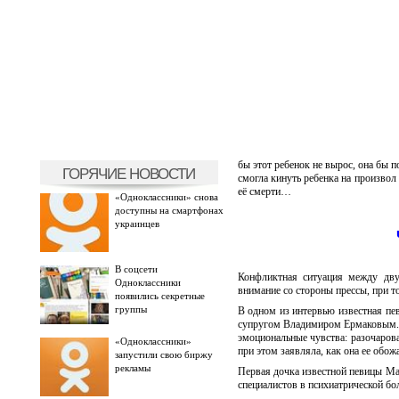
бы этот ребенок не вырос, она бы п
ГОРЯЧИЕ НОВОСТИ
смогла кинуть ребенка на произвол 
её смерти…
«Одноклассники» снова
доступны на смартфонах
украинцев
В соцсети
Конфликтная ситуация между дву
Одноклассники
внимание со стороны прессы, при т
появились секретные
группы
В одном из интервью известная пев
супругом Владимиром Ермаковым. Пр
эмоциональные чувства: разочарова
«Одноклассники»
при этом заявляла, как она ее обож
запустили свою биржу
рекламы
Первая дочка известной певицы Ма
специалистов в психиатрической бо