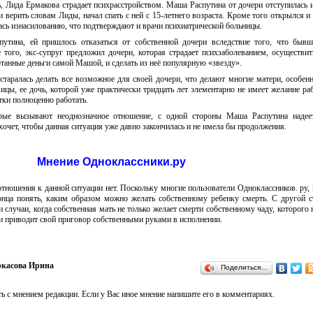
ь, Лида Ермакова страдает психрасстройством. Маша Распутина от дочери отступилась 
 верить словам Лиды, начал спать с ней с 15-летнего возраста. Кроме того открылся и 
ась изнасилованию, что подтверждают и врачи психиатрической больницы.
утина, ей пришлось отказаться от собственной дочери вследствие того, что быв
 того, экс-супруг предложил дочери, которая страдает психзаболеванием, осуществи
танные деньги самой Машой, и сделать из неё популярную «звезду».
таралась делать все возможное для своей дочери, что делают многие матери, особен
цы, ее дочь, которой уже практически тридцать лет элементарно не имеет желание раб
ки полноценно работать.
рые вызывают неоднозначное отношение, с одной стороны Маша Распутина надеет
 хочет, чтобы данная ситуация уже давно закончилась и не имела бы продолжения.
Мнение Одноклассники.ру
тношения к данной ситуации нет. Поскольку многие пользователи Одноклассников. ру, 
конца понять, каким образом можно желать собственному ребенку смерть. С другой 
 случаи, когда собственная мать не только желает смерти собственному чаду, которого 
о и приводит свой приговор собственными руками в исполнении.
касова Ирина
Поделиться…
ь с мнением редакции. Если у Вас иное мнение напишите его в комментариях.