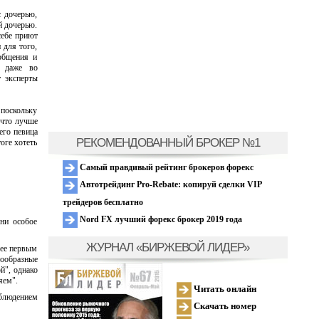
 дочерью,
й дочерью.
себе приют
 для того,
общения и
и даже во
т эксперты
 поскольку
 что лучше
чего певица
РЕКОМЕНДОВАННЫЙ БРОКЕР №1
оге хотеть
Самый правдивый рейтинг брокеров форекс
Автотрейдинг Pro-Rebate: копируй сделки VIP
трейдеров бесплатно
Nord FX лучший форекс брокер 2019 года
ни особое
ЖУРНАЛ «БИРЖЕВОЙ ЛИДЕР»
 ее первым
нообразные
й", однако
яем".
Читать онлайн
аблюдением
Скачать номер