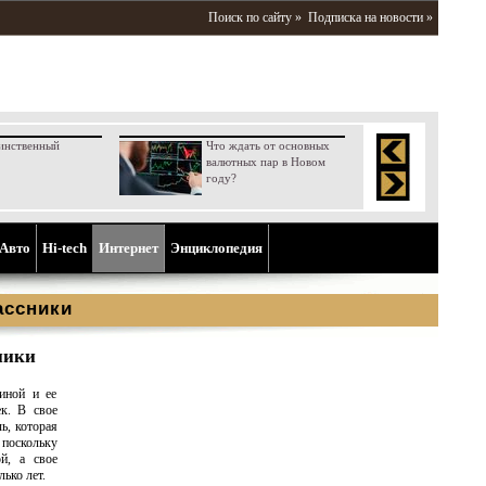
Поиск по сайту »
Подписка на новости »
инственный
Что ждать от основных
валютных пар в Новом
году?
Aвто
Hi-tech
Интернет
Энциклопедия
ассники
ники
иной и ее
ек. В свое
ь, которая
 поскольку
й, а свое
ько лет.