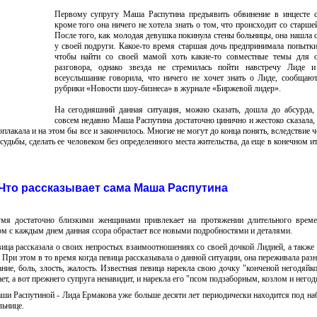
Первому супругу Маша Распутина предъявить обвинение в инцесте с
кроме того она ничего не хотела знать о том, что происходит со старше
После того, как молодая девушка покинула стены больницы, она нашла 
у своей подруги. Какое-то время старшая дочь предпринимала попытки
чтобы найти со своей мамой хоть какие-то совместные темы для 
разговора, однако звезда не стремилась пойти навстречу Лиде 
всеуслышание говорила, что ничего не хочет знать о Лиде, сообщаю
рубрики «Новости шоу-бизнеса» в журнале «Биржевой лидер».
На сегодняшний данная ситуация, можно сказать, дошла до абсурда,
совсем недавно Маша Распутина достаточно цинично и жестоко сказала,
оплакала и на этом бы все и закончилось. Многие не могут до конца понять, вследствие 
судьбы, сделать ее человеком без определенного места жительства, да еще в конечном ит
Что рассказывает сама Маша Распутина
мя достаточно близкими женщинами привлекает на протяжении длительного време
ом с каждым днем данная ссора обрастает все новыми подробностями и деталями.
ица рассказала о своих непростых взаимоотношениях со своей дочкой Лидией, а также
и этом в то время когда певица рассказывала о данной ситуации, она переживала раз
ние, боль, злость, жалость. Известная певица нарекла свою дочку "конченой негодяйко
ает, а вот прежнего супруга ненавидит, и нарекла его "псом подзаборным, козлом и негод
ши Распутиной - Лида Ермакова уже больше десяти лет периодически находится под н
льнице.