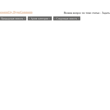
powered by HyperComments
Возник вопрос по теме статьи - Задать
« Предыдущая новость «
» Архив категории «
» Следующая новость »