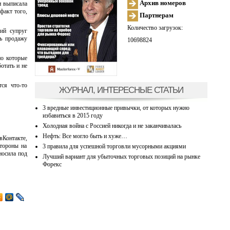
Архив номеров
и выписала
факт того,
Партнерам
Количество загрузок:
ший супруг
ть продажу
10698824
но которые
отать и не
ся что-то
ЖУРНАЛ, ИНТЕРЕСНЫЕ СТАТЬИ
3 вредные инвестиционные привычки, от которых нужно
избавиться в 2015 году
Холодная война с Россией никогда и не заканчивалась
Нефть: Все могло быть и хуже…
вКонтакте,
стороны на
3 правила для успешной торговли мусорными акциями
носила под
Лучший вариант для убыточных торговых позиций на рынке
Форекс