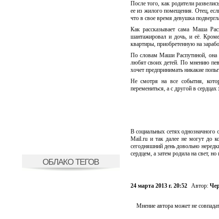
После того, как родители развелис
ее из жилого помещения. Отец, если
что в свое время девушка подвергл
Как рассказывает сама Маша Расп
шантажировал и дочь, и её. Кроме
квартиры, приобретенную на зарабо
По словам Маши Распутиной, она с
любят своих детей. По мнению певи
хочет предпринимать никакие попыт
Не смотря на все события, кото
перемениться, а с другой в сердцах
В социальных сетях однозначного о
Mail.ru и так далее не могут до 
сегодняшний день довольно нередки
сердцем, а затем родила на свет, н
ОБЛАКО ТЕГОВ
24 марта 2013 г. 20:52
Автор:
Чер
Мнение автора может не совпадат