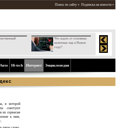
Поиск по сайту »
Подписка на новости »
инственный
Что ждать от основных
валютных пар в Новом
году?
Aвто
Hi-tech
Интернет
Энциклопедия
декс
ы, в которой
рты советуют
я их сервисам
лизкие к ним,
.
 такое слово,