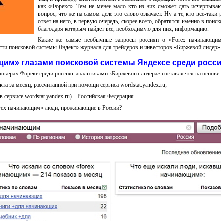
как «Форекс». Тем не менее мало кто из них сможет дать исчерпыва
вопрос, что же на самом деле это слово означает. Ну а те, кто все-таки
ответ на него, в первую очередь, скорее всего, обратятся именно в поис
благодаря которым найдет все, необходимую для них, информацию.
Какие же самые необычные запросы россиян о «Forex начинающим
сти поисковой системы Яндекс» журнала для трейдеров и инвесторов «Биржевой лидер»
щим» глазами поисковой системы Яндексе среди росси
рокерах Форекс среди россиян аналитиками «Биржевого лидера» составляется на основе:
кта за месяц, рассчитанной при помощи сервиса wordstat.yandex.ru;
а в сервисе wordstat.yandex.ru) – Российская Федерация.
rex начинающим» люди, проживающие в России?