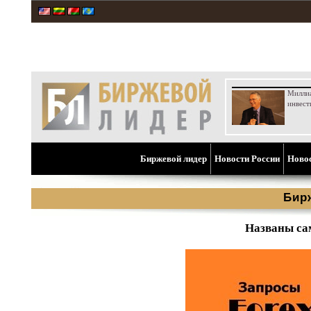
Милли
инвест
Биржевой лидер
Новости России
Ново
Бир
Названы са