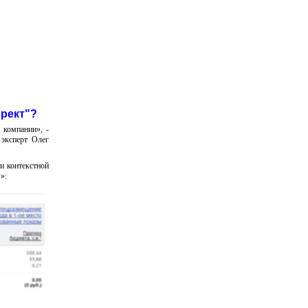
ирект"?
 компании», -
 эксперт Олег
и контекстной
»: