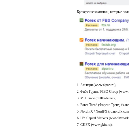
Брокерские компании, которые пол
1. Альпари (www.alpari.ru);
2. Фибо Групп / FIBO Group (www.fi
3. Mill Trade (milltrade.net);
4. Forex Trend (Форекс Тренд, fx-tr
5. Nord FX / NordFX (ru.nordfx.com
6. HY Capital Markets (www.hymarke
7. GKFX (www.gkfx.ru);