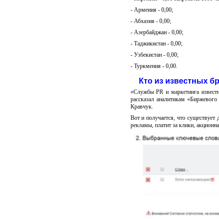
- Армения - 0,00;
- Абхазия - 0,00;
- Азербайджан - 0,00;
- Таджикистан - 0,00;
- Узбекистан - 0,00;
- Туркмения - 0,00.
Кто из известных б
«Службы PR и маркетинга известн
рассказал аналитикам «Биржевого
Кравчук.
Вот и получается, что существует
рекламы, платит за клики, акционн