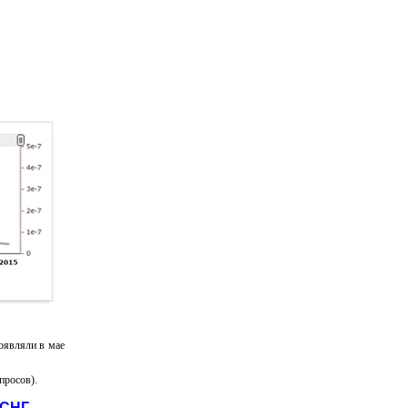
оявляли в мае
просов).
СНГ.