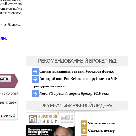
ющий ответ на
 решился найти
ковые системы,
» в Яндексе,
.
ян.
РЕКОМЕНДОВАННЫЙ БРОКЕР №1
Самый правдивый рейтинг брокеров форекс
Автотрейдинг Pro-Rebate: копируй сделки VIP
трейдеров бесплатно
Nord FX лучший форекс брокер 2019 года
ЖУРНАЛ «БИРЖЕВОЙ ЛИДЕР»
Читать онлайн
Скачать номер