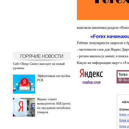
выясняли аналитики раздела «Ново
«Forex начинаю
Рейтинг популярности запросов о б
- частотности слов для Яндекс.Дире
ГОРЯЧИЕ НОВОСТИ
- регион анализа (а значит, и поиск
Какую же информацию ищут о «Fo
Сайт Olimp Casino выходит на новый
уровень
Эффективная настройка
РСЯ
Яндекс станет
конкурентом AliExpress
по продажам китайских
товаров