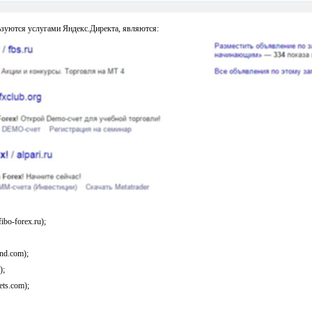
ьзуются услугами Яндекс.Директа, являются:
bo-forex.ru);
end.com);
);
ts.com);