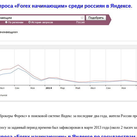
проса «Forex начинающим» среди россиян в Яндексе.
«брокеры Форекс» в поисковой системе Яндекс за последние два года, жители России пр
росу за заданный период времени был зафиксирован в марте 2013 года (около 2 тысяч за
роса «Forex начинающим» в Яндексе по государствам 