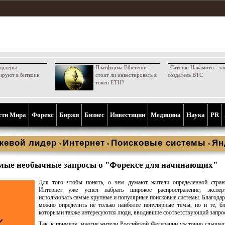
ардеры
Платформа Ethereum -
Сатоши Накамото - та
ируют в биткоин
стоит ли инвестировать в
создатель BTC
токен ETH?
сти Мира
Форекс
Биржи
Бизнес
Инвестиции
Медицина
Наука
PR
жевой лидер
Интернет
Поисковые системы
Ян
»
»
»
мые необычные запросы о "Форексе для начинающих"
Для того чтобы понять, о чем думают жители определенной стран
Интернет уже успел набрать широкое распространение, экспе
использовать самые крупные и популярные поисковые системы. Благодар
можно определить не только наиболее популярные темы, но и те, б
которыми также интересуются люди, вводившие соответствующий запрос
Так, к примеру, многие жители Российской Федерации уж точно слышали