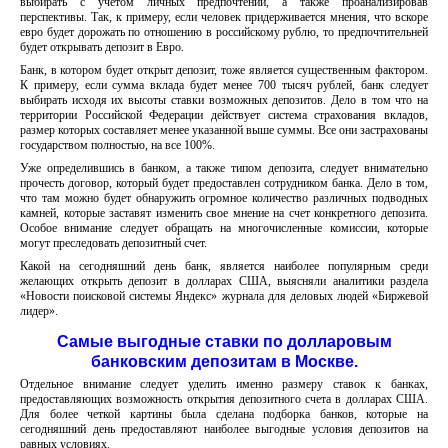
выбирать с учетом личных предпочтений, а также проанализировав
перспективы. Так, к примеру, если человек придерживается мнения, что вскоре
евро будет дорожать по отношению в российскому рублю, то предпочтительней
будет открывать депозит в Евро.
Банк, в котором будет открыт депозит, тоже является существенным фактором.
К примеру, если сумма вклада будет менее 700 тысяч рублей, банк следует
выбирать исходя их высоты ставки возможных депозитов. Дело в том что на
территории Российской Федерации действует система страхования вкладов,
размер которых составляет менее указанной выше суммы. Все они застрахованы
государством полностью, на все 100%.
Уже определившись в банком, а также типом депозита, следует внимательно
прочесть договор, который будет предоставлен сотрудником банка. Дело в том,
что там можно будет обнаружить огромное количество различных подводных
камней, которые заставят изменить свое мнение на счет конкретного депозита.
Особое внимание следует обращать на многочисленные комиссии, которые
могут преследовать депозитный счет.
Какой на сегодняшний день банк, является наиболее популярным среди
желающих открыть депозит в долларах США, выясняли аналитики раздела
«Новости поисковой системы Яндекс» журнала для деловых людей «Биржевой
лидер».
Самые выгодные ставки по долларовым
банковским депозитам в Москве.
Отдельное внимание следует уделить именно размеру ставок к банках,
предоставляющих возможность открытия депозитного счета в долларах США.
Для более четкой картины была сделана подборка банков, которые на
сегодняшний день предоставляют наиболее выгодные условия депозитов на
равных условиях.