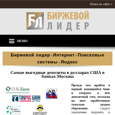
Поиск по сайту »
МЕНЮ
Биржевой лидер
Интернет
Поисковые
»
»
системы
Яндекс
»
Самые выгодные депозиты в долларах США в
банках Москвы
Прежде чем прийти в
первый попавшийся банк
и открыть в нем
депозитный счет, положив
на него заработанные
тяжелым трудом
сбережения
, следует
хорошенько подумать, и