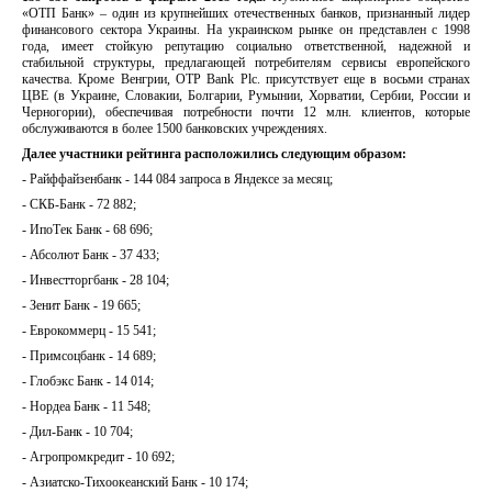
«ОТП Банк» – один из крупнейших отечественных банков, признанный лидер
финансового сектора Украины. На украинском рынке он представлен с 1998
года, имеет стойкую репутацию социально ответственной, надежной и
стабильной структуры, предлагающей потребителям сервисы европейского
качества. Кроме Венгрии, OTP Bank Plc. присутствует еще в восьми странах
ЦВЕ (в Украине, Словакии, Болгарии, Румынии, Хорватии, Сербии, России и
Черногории), обеспечивая потребности почти 12 млн. клиентов, которые
обслуживаются в более 1500 банковских учреждениях.
Далее участники рейтинга расположились следующим образом:
- Райффайзенбанк - 144 084 запроса в Яндексе за месяц;
- СКБ-Банк - 72 882;
- ИпоТек Банк - 68 696;
- Абсолют Банк - 37 433;
- Инвестторгбанк - 28 104;
- Зенит Банк - 19 665;
- Еврокоммерц - 15 541;
- Примсоцбанк - 14 689;
- Глобэкс Банк - 14 014;
- Нордеа Банк - 11 548;
- Дил-Банк - 10 704;
- Агропромкредит - 10 692;
- Азиатско-Тихоокеанский Банк - 10 174;