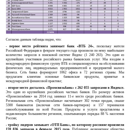
Согласно данным таблицы видно, что:
- первое место рейтинга занимает банк «ВТБ 24»
, поскольку жители
Российской Федерации в феврале текущего года произвели по нему наибольшее
количество запросов в поисковой системе Яндекс (1 240 263). Это один из
крупнейших участников российского рынка банковских услуг. Мы входим в
международную финансовую группу ВТБ и специализируемся на обслуживании
физических лиц, индивидуальных предпринимателей и предприятий малого
бизнеса. Сеть банка формируют 1062 офиса в 72 регионах страны. Мы
предлагаем клиентам основные банковские продукты, принятые в
международной финансовой практике;
- второе место
досталось «Промсвязьбанк» с 262 055 запросами в Яндексе.
Это один из крупнейших российских частных банков. По размеру активов
«Промсвязьбанк» на 2014 год занимал 11-е место среди российских банков.
Региональная сеть «Промсвязьбанка» насчитывает 302 точки продаж, свыше
5300 банкоматов (включая сети банков-партнеров) и 157 терминалов
самообслуживания по всей России. Продукты и услуги представлены в
подавляющем большинстве регионов, охватывающих порядка 88 % населения
России;
- тройку лидеров замыкает
«ОТП Банк», по которому россияне произвели
159 836 запросов в феврале 2015 года.
Публичное акционерное общество