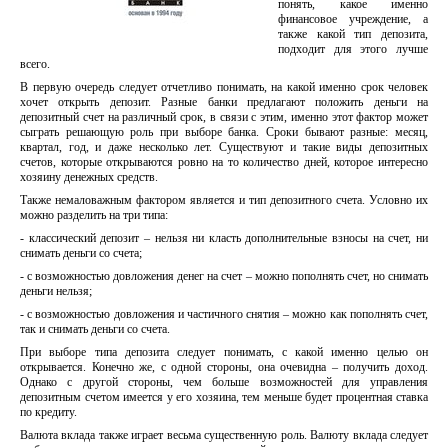
понять, какое именно
финансовое учреждение, а
также какой тип депозита,
подходит для этого лучше
всего.
В первую очередь следует отчетливо понимать, на какой именно срок человек
хочет открыть депозит. Разные банки предлагают положить деньги на
депозитный счет на различный срок, в связи с этим, именно этот фактор может
сыграть решающую роль при выборе банка. Сроки бывают разные: месяц,
квартал, год, и даже несколько лет. Существуют и такие виды депозитных
счетов, которые открываются ровно на то количество дней, которое интересно
хозяину денежных средств.
Также немаловажным фактором является и тип депозитного счета. Условно их
можно разделить на три типа:
- классический депозит – нельзя ни класть дополнительные взносы на счет, ни
снимать деньги со счета;
- с возможностью довложения денег на счет – можно пополнять счет, но снимать
деньги нельзя;
- с возможностью довложения и частичного снятия – можно как пополнять счет,
так и снимать деньги со счета.
При выборе типа депозита следует понимать, с какой именно целью он
открывается. Конечно же, с одной стороны, она очевидна – получить доход.
Однако с другой стороны, чем больше возможностей для управления
депозитным счетом имеется у его хозяина, тем меньше будет процентная ставка
по кредиту.
Валюта вклада также играет весьма существенную роль. Валюту вклада следует