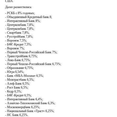
США.
Далее разместились:
- РСКБ с 8% годовых;
- Объединенный Кредитный банк 8;
- Интерактивный Банк 8%;
- Центркомбанк 7,8%;
- Центркомбанк 7,8%;
- Смартбанк 7,8%;
- Русстройбанк 7,8%;
- Воронеж 7,5%;
- БФГ-Кредит 7,5%;
- Воронеж 7%;
- Первый Чешско-Российский Банк 7%;
- Трансстройбанк 6,75%;
- Локо-Банк 6,75%;
- Первый Чешско-Российский Банк 6,75%;
- Образование 6,75%;
- Югра 6,54%;
- Банк «МБА-Москва» 6,5%;
- Межтрастбанк 6,5%;
- Алеф-Банк 6,5%;
- Рост Банк 6,5%;
- Кедр 6,5%;
- БФГ-Кредит 6,5%;
- Интерактивный Банк 6,4%;
- Азиатско-Тихоокеанский Банк 6,3%;
- Москоммерцбанк 6,25%;
- Национальный Банк «Траст» 6,25%;
- НС Банк 6,25%.