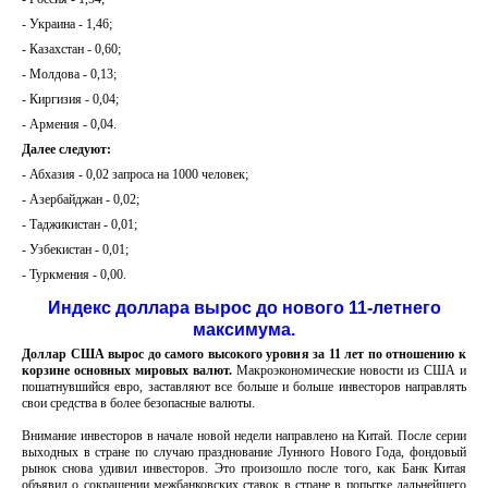
- Украина - 1,46;
- Казахстан - 0,60;
- Молдова - 0,13;
- Киргизия - 0,04;
- Армения - 0,04.
Далее следуют:
- Абхазия - 0,02 запроса на 1000 человек;
- Азербайджан - 0,02;
- Таджикистан - 0,01;
- Узбекистан - 0,01;
- Туркмения - 0,00.
Индекс доллара вырос до нового 11-летнего
максимума.
Доллар США вырос до самого высокого уровня за 11 лет по отношению к
корзине основных мировых валют.
Макроэкономические новости из США и
пошатнувшийся евро, заставляют все больше и больше инвесторов направлять
свои средства в более безопасные валюты.
Внимание инвесторов в начале новой недели направлено на Китай.
После серии
выходных в стране по случаю празднование Лунного Нового Года, фондовый
рынок снова удивил инвесторов.
Это произошло после того, как Банк Китая
объявил о сокращении
межбанковских
ставок в стране в попытке дальнейшего