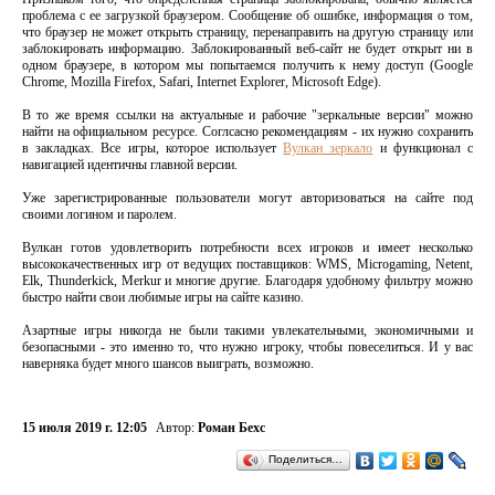
проблема с ее загрузкой браузером. Сообщение об ошибке, информация о том,
что браузер не может открыть страницу, перенаправить на другую страницу или
заблокировать информацию. Заблокированный веб-сайт не будет открыт ни в
одном браузере, в котором мы попытаемся получить к нему доступ (Google
Chrome, Mozilla Firefox, Safari, Internet Explorer, Microsoft Edge).
В то же время ссылки на актуальные и рабочие "зеркальные версии" можно
найти на официальном ресурсе. Соглсасно рекомендациям - их нужно сохранить
в закладках. Все игры, которое использует
Вулкан зеркало
и функционал с
навигацией идентичны главной версии.
Уже зарегистрированные пользователи могут авторизоваться на сайте под
своими логином и паролем.
Вулкан готов удовлетворить потребности всех игроков и имеет несколько
высококачественных игр от ведущих поставщиков: WMS, Microgaming, Netent,
Elk, Thunderkick, Merkur и многие другие. Благодаря удобному фильтру можно
быстро найти свои любимые игры на сайте казино.
Азартные игры никогда не были такими увлекательными, экономичными и
безопасными - это именно то, что нужно игроку, чтобы повеселиться. И у вас
наверняка будет много шансов выиграть, возможно.
15 июля 2019 г. 12:05
Автор:
Роман Бехс
Поделиться…