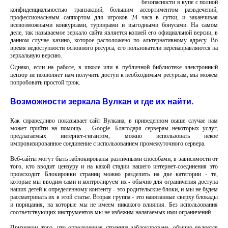
безопасности в купе с полной
конфиденциальностью транзакций, большим ассортиментом развдечений,
профессиональным саппортом для игроков 24 часа в сутки, и заканчивая
всевозможными конкурсами, туринрами и выгодными бонусами. На самом
деле, так называемое зеркало сайта является копией его официальной версии, в
данном случае казино, которое расположено по альтернативному адресу. Во
время недоступности основного ресурса, его пользователи перенаправляются на
зеркальную версию.
Однако, если на работе, в школе или в публичной библиотеке электронный
цензор не позволяет нам получить доступ к необходимым ресурсам, мы можем
попробовать простой трюк.
Возможности зеркала Вулкан и где их найти.
Как справедливо показывает сайт Вулкана, в приведенном выше случае нам
может прийти на помощь ... Google. Благодаря серверам некоторых услуг,
предлагаемых интернет-гигантом, можно использовать некое
импровизированное соединение с использованием промежуточного сервера.
Веб-сайты могут быть заблокированы различными способами, в зависимости от
того, кто вводит цензуру и на какой стадии нашего интернет-соединения это
происходит. Блокировки страниц можно разделить на две категории - те,
которые мы вводим сами и контролируем их - обычно для ограничения доступа
наших детей к определенному контенту - это родительские блоки, и мы не будем
рассматривать их в этой статье. Вторая группа - это навязанные сверху блокады
и порицания, на которые мы не имеем никакого влияния. Без использования
соответствующих инструментов мы не избежим налагаемых ими ограничений.
Признаком того, что определенная страница заблокирована, обычно является