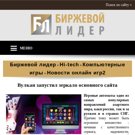
Поиск по сайту »
МЕНЮ
Биржевой лидер
Hi-tech
Компьютерные
»
»
игры
Новости онлайн игр2
»
Вулкан запустил зеркало основного сайта
Игровые автоматы одно из
самых популярных
направлений азартного
мира, какв россии, так и за
руежом и в странах СНГ.
Причин тому может быть
огромное множество -
начиная с качественного
сервиса, надежности,