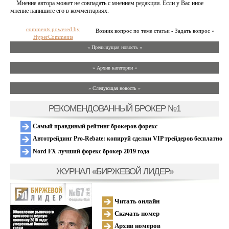
Мнение автора может не совпадать с мнением редакции. Если у Вас иное
мнение напишите его в комментариях.
comments powered by
Возник вопрос по теме статьи - Задать вопрос »
HyperComments
« Предыдущая новость «
» Архив категории «
» Следующая новость »
РЕКОМЕНДОВАННЫЙ БРОКЕР №1
Самый правдивый рейтинг брокеров форекс
Автотрейдинг Pro-Rebate: копируй сделки VIP трейдеров бесплатно
Nord FX лучший форекс брокер 2019 года
ЖУРНАЛ «БИРЖЕВОЙ ЛИДЕР»
Читать онлайн
Скачать номер
Архив номеров