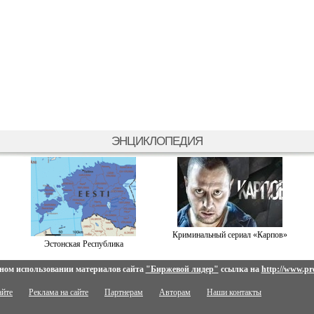
ЭНЦИКЛОПЕДИЯ
Криминальный сериал «Карпов»
Эстонская Республика
ном использовании материалов сайта
"Биржевой лидер"
ссылка на
http://www.pro
айте
Реклама на сайте
Партнерам
Авторам
Наши контакты