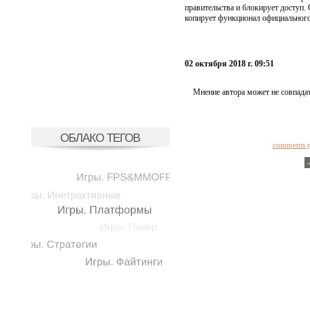
правительства и блокирует доступ.
копирует функционал официального 
02 октября 2018 г. 09:51
Мнение автора может не совпадат
ОБЛАКО ТЕГОВ
comments 