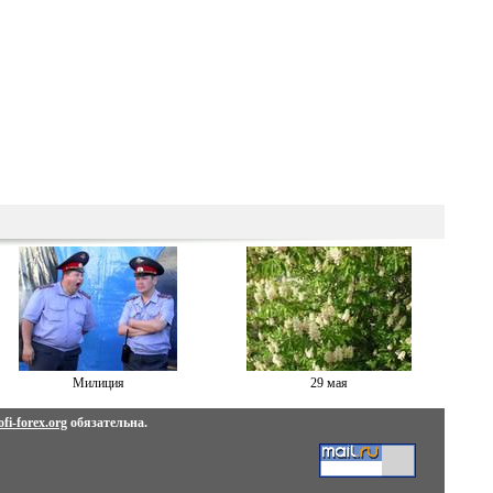
Милиция
29 мая
fi-forex.org
обязательна.