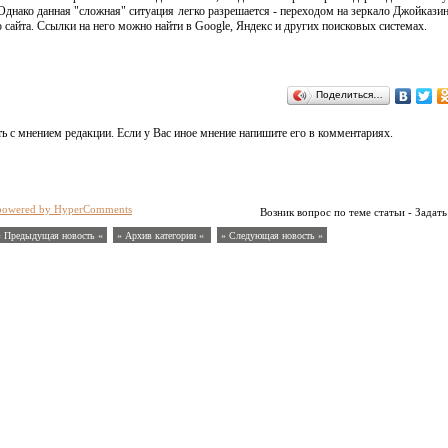
 Однако данная "сложная" ситуация легко разрешается - переходом на зеркало Джойказин
сайта. Ссылки на него можно найти в Google, Яндекс и других поисковых системах.
Поделиться…
ь с мнением редакции. Если у Вас иное мнение напишите его в комментариях.
powered by HyperComments
Возник вопрос по теме статьи - Задать
« Предыдущая новость «
» Архив категории «
» Следующая новость »