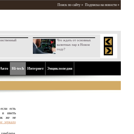
Поиск по сайту »
Подписка на новости »
инственный
Что ждать от основных
валютных пар в Новом
году?
Aвто
Hi-tech
Интернет
Энциклопедия
если есть
, и иметь
Так же не
ое зеркало
гемблера,