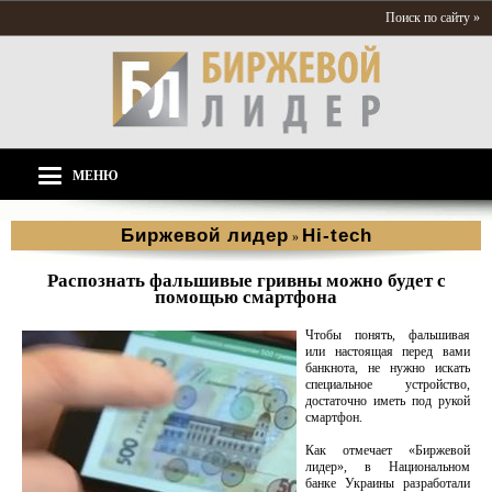
Поиск по сайту »
МЕНЮ
Биржевой лидер
Hi-tech
»
Распознать фальшивые гривны можно будет с
помощью смартфона
Чтобы понять, фальшивая
или настоящая перед вами
банкнота, не нужно искать
специальное устройство,
достаточно иметь под рукой
смартфон.
Как отмечает «Биржевой
лидер», в Национальном
банке Украины разработали