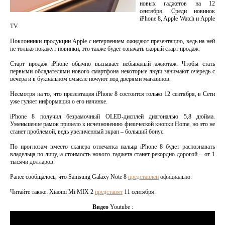
новых гаджетов на 12
сентября. Среди новинок
iPhone 8, Apple Watch и Apple
TV.
Поклонники продукции Apple с нетерпением ожидают презентацию, ведь на ней
не только покажут новинки, это также будет означать скорый старт продаж.
Старт продаж iPhone обычно вызывает небывалый ажиотаж. Чтобы стать
первыми обладателями нового смартфона некоторые люди занимают очередь с
вечера и в буквальном смысле ночуют под дверями магазинов.
Несмотря на то, что презентация iPhone 8 состоится только 12 сентября, в Сети
уже гуляет информация о его начинке.
iPhone 8 получил безрамочный OLED-дисплей диагональю 5,8 дюйма.
Уменьшение рамок привело к исчезновению физической кнопки Home, но это не
станет проблемой, ведь увеличенный экран – больший бонус.
По прогнозам вместо сканера отпечатка пальца iPhone 8 будет распознавать
владельца по лицу, а стоимость нового гаджета станет рекордно дорогой – от 1
тысячи долларов.
Ранее сообщалось, что Samsung Galaxy Note 8
представлен
официально.
Читайте также: Xiaomi Mi MIX 2
представят
11 сентября.
Видео
Youtube :