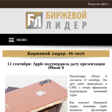
Поиск по сайту »
МЕНЮ
Биржевой лидер
Hi-tech
»
12 сентября: Apple подтвердила дату презентации
iPhone 8
Презентация iPhone 8
состоится 12 сентября. Эта
дата ранее приводилась в
СМИ, а теперь официально
подтверждена компанией
Apple.
Как отмечает «Биржевой
лидер», компания Apple
назначила презентацию