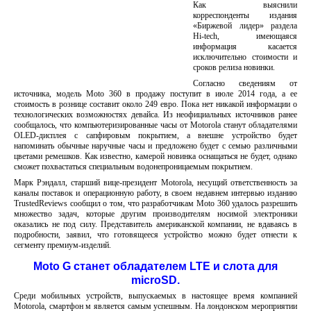
Как выяснили
корреспонденты издания
«Биржевой лидер» раздела
Hi-tech, имеющаяся
информация касается
исключительно стоимости и
сроков релиза новинки.
Согласно сведениям от
источника, модель Moto 360 в продажу поступит в июле 2014 года, а ее
стоимость в рознице составит около 249 евро. Пока нет никакой информации о
технологических возможностях девайса. Из неофициальных источников ранее
сообщалось, что компьютеризированные часы от Motorola станут обладателями
OLED-дисплея с сапфировым покрытием, а внешне устройство будет
напоминать обычные наручные часы и предложено будет с семью различными
цветами ремешков. Как известно, камерой новинка оснащаться не будет, однако
сможет похвастаться специальным водонепроницаемым покрытием.
Марк Рэндалл, старший вице-президент Motorola, несущий ответственность за
каналы поставок и операционную работу, в своем недавнем интервью изданию
TrustedReviews сообщил о том, что разработчикам Moto 360 удалось разрешить
множество задач, которые другим производителям носимой электроники
оказались не под силу. Представитель американской компании, не вдаваясь в
подробности, заявил, что готовящееся устройство можно будет отнести к
сегменту премиум-изделий.
Moto G станет обладателем LTE и слота для
microSD.
Среди мобильных устройств, выпускаемых в настоящее время компанией
Motorola, смартфон м является самым успешным. На лондонском мероприятии