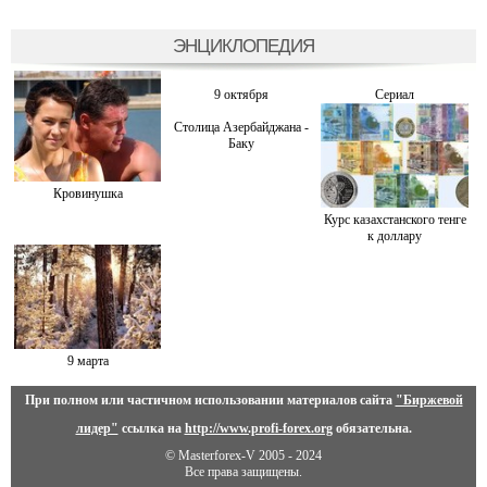
ЭНЦИКЛОПЕДИЯ
9 октября
Сериал
Столица Азербайджана -
Баку
Кровинушка
Курс казахстанского тенге
к доллару
9 марта
При полном или частичном использовании материалов сайта
"Биржевой
лидер"
ссылка на
http://www.profi-forex.org
обязательна.
© Masterforex-V 2005 - 2024
Все права защищены.