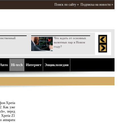
Поиск по сайту »
Подписка на новости »
инственный
Что ждать от основных
валютных пар в Новом
году?
Aвто
Hi-tech
Интернет
Энциклопедия
фон Xperia
2. Как уже
ch», перед
 Xperia Z1
о аппарата