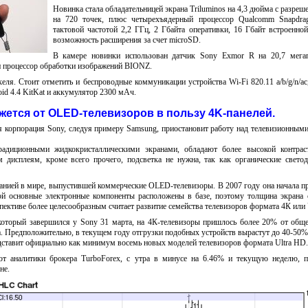
Новинка стала обладательницей экрана Triluminos на 4,3 дюйма с разреш
на 720 точек, плюс четырехъядерный процессор Qualcomm Snapdra
тактовой частотой 2,2 ГГц, 2 Гбайта оперативки, 16 Гбайт встроенно
возможность расширения за счет microSD.
В камере новинки использован датчик Sony Exmor R на 20,7 мегап
 и процессор обработки изображений BIONZ.
ля. Стоит отметить и беспроводные коммуникации устройства Wi-Fi 820.11 a/b/g/n/ac,
id 4.4 KitKat и аккумулятор 2300 мАч.
жется от OLED-телевизоров в пользу 4K-панелей.
я корпорация Sony, следуя примеру Samsung, приостановит работу над телевизионным
адиционными жидкокристаллическими экранами, обладают более высокой контрас
м дисплеям, кроме всего прочего, подсветка не нужна, так как органические свето
панией в мире, выпустившей коммерческие OLED-телевизоры. В 2007 году она начала п
й основные электронные компоненты расположены в базе, поэтому толщина экрана 
пективе более целесообразным считает развитие семейства телевизоров формата 4К или 
оторый завершился у Sony 31 марта, на 4К-телевизоры пришлось более 20% от общ
а. Предположительно, в текущем году отгрузки подобных устройств вырастут до 40-50
дставит официально как минимум восемь новых моделей телевизоров формата Ultra HD.
ют аналитики брокера TurboForex, с утра в минусе на 6.46% и текущую неделю, 
не.