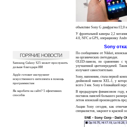
объективе Sony G диафрагма f/2,0
У фронтальной камеры 2,2 мегапике
4.0, NFC и GPS, операционку Andro
Sony отка
По сообщениям от Nikkei, японска
ГОРЯЧИЕ НОВОСТИ
на органических светодиодах.
OLED-панели, по сравнению с тр
Samsung Galaxy S25 может прослужить
улучшенной цветопередачей. Таки
дольше благодаря ИИ
излучают самостоятельно.
Apple готовит инструмент
Sony, напомним, стала первой ком
искусственного интеллекта в помощь
дюймовой панели XEL-1, у которо
программистам
всего 3 мм. Sony в ближайшей перс
Як заробити на сайті? 5 ефективних
В предыдущем финансовом году, к
способів
поставок панелей большого размер
летом японский производитель пре
Акции Sony сегодня, как отмеча
специалистов, закроют в красной зо