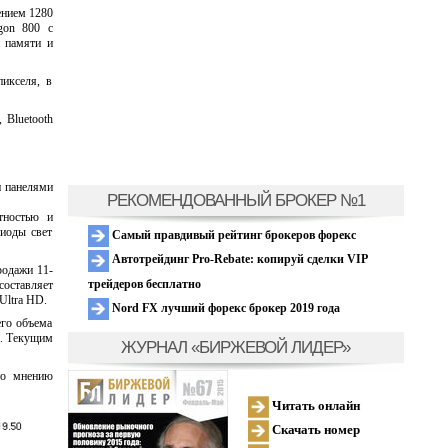
ением 1280
gon 800 с
й памяти и
икселя, в
 Bluetooth
и панелями
РЕКОМЕНДОВАННЫЙ БРОКЕР №1
тностью и
диоды свет
Самый правдивый рейтинг брокеров форекс
Автотрейдинг Pro-Rebate: копируй сделки VIP
родажи 11-
трейдеров бесплатно
составляет
Ultra HD.
Nord FX лучший форекс брокер 2019 года
его объема
%. Текущим
ЖУРНАЛ «БИРЖЕВОЙ ЛИДЕР»
по мнению
Читать онлайн
Скачать номер