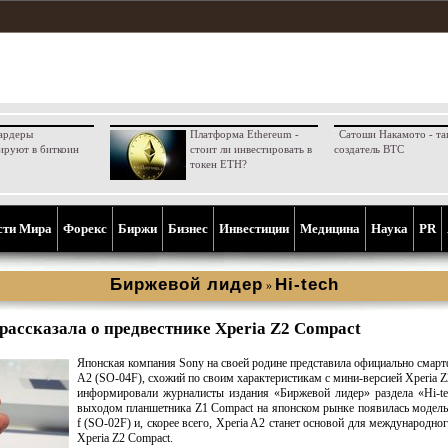
ардеры
Платформа Ethereum -
Сатоши Накамото - та
ируют в биткоин
стоит ли инвестировать в
создатель BTC
токен ETH?
сти Мира
Форекс
Биржи
Бизнес
Инвестиции
Медицина
Наука
PR
Биржевой лидер
Hi-tech
»
 рассказала о предвестнике Xperia Z2 Compact
Японская компания Sony на своей родине представила официально смарт
A2 (SO-04F), схожий по своим характеристикам с мини-версией Xperia Z
информировали журналисты издания «Биржевой лидер» раздела «Hi-te
выходом планшетника Z1 Compact на японском рынке появилась модель
f (SO-02F) и, скорее всего, Xperia A2 станет основой для международног
Xperia Z2 Compact.