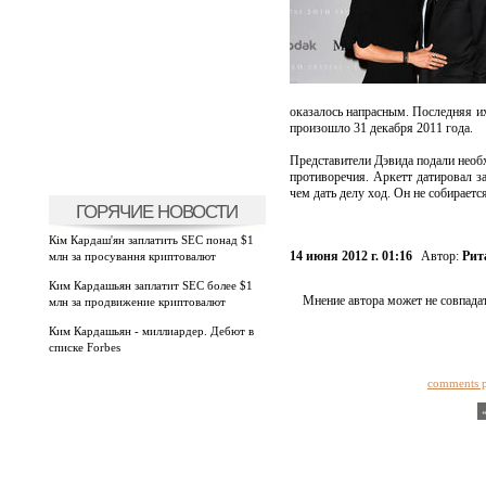
оказалось напрасным. Последняя их
произошло 31 декабря 2011 года.
Представители Дэвида подали нео
противоречия. Аркетт датировал з
чем дать делу ход. Он не собираетс
ГОРЯЧИЕ НОВОСТИ
Кім Кардаш'ян заплатить SEC понад $1
14 июня 2012 г. 01:16
Автор:
Рит
млн за просування криптовалют
Ким Кардашьян заплатит SEC более $1
Мнение автора может не совпадат
млн за продвижение криптовалют
Ким Кардашьян - миллиардер. Дебют в
списке Forbes
comments 