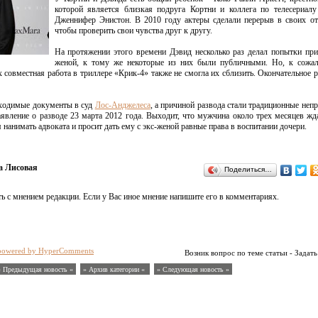
которой является близкая подруга Кортни и коллега по телесериал
Дженнифер Энистон. В 2010 году актеры сделали перерыв в своих о
чтобы проверить свои чувства друг к другу.
На протяжении этого времени Дэвид несколько раз делал попытки пр
женой, к тому же некоторые из них были публичными. Но, к сожал
 совместная работа в триллере «Крик-4» также не смогла их сблизить. Окончательное р
бходимые документы в суд
Лос-Анджелеса
, а причиной развода стали традиционные не
аявление о разводе 23 марта 2012 года. Выходит, что мужчина около трех месяцев жд
я нанимать адвоката и просит дать ему с экс-женой равные права в воспитании дочери.
а Лисовая
Поделиться…
ь с мнением редакции. Если у Вас иное мнение напишите его в комментариях.
powered by HyperComments
Возник вопрос по теме статьи - Задать
« Предыдущая новость «
» Архив категории «
» Следующая новость »