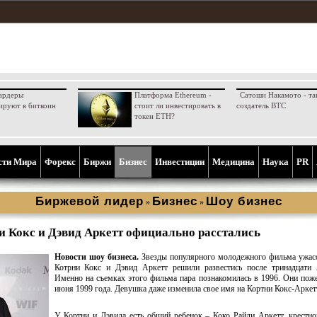
ардеры
Платформа Ethereum -
Сатоши Накамото - та
ируют в биткоин
стоит ли инвестировать в
создатель BTC
токен ETH?
сти Мира
Форекс
Биржи
Бизнес
Инвестиции
Медицина
Наука
PR
Биржевой лидер
Бизнес
Шоу бизнес
»
»
и Кокс и Дэвид Аркетт официально расстались
Новости шоу бизнеса.
Звезды популярного молодежного фильма ужас
Котрни Кокс и Дэвид Аркетт решили развестись после тринадцати л
Именно на съемках этого фильма пара познакомилась в 1996. Они пож
июня 1999 года. Девушка даже изменила свое имя на Кортни Кокс-Аркет
У Кортни и Дэвида есть общий ребенок – Коко Райли Аркетт, крестн