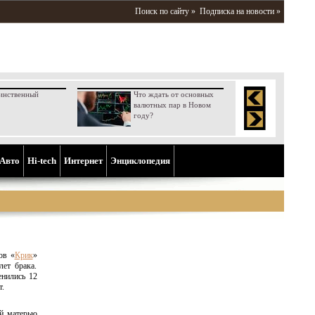
Поиск по сайту »
Подписка на новости »
инственный
Что ждать от основных
валютных пар в Новом
году?
Aвто
Hi-tech
Интернет
Энциклопедия
ов «
Крик
»
ет брака.
енились 12
т.
ой матерью