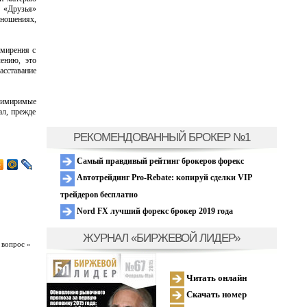
у «Друзья»
тношениях,
имирения с
ению, это
асставание
примиримые
ал, прежде
РЕКОМЕНДОВАННЫЙ БРОКЕР №1
Самый правдивый рейтинг брокеров форекс
Автотрейдинг Pro-Rebate: копируй сделки VIP
трейдеров бесплатно
Nord FX лучший форекс брокер 2019 года
ЖУРНАЛ «БИРЖЕВОЙ ЛИДЕР»
 вопрос »
Читать онлайн
Скачать номер