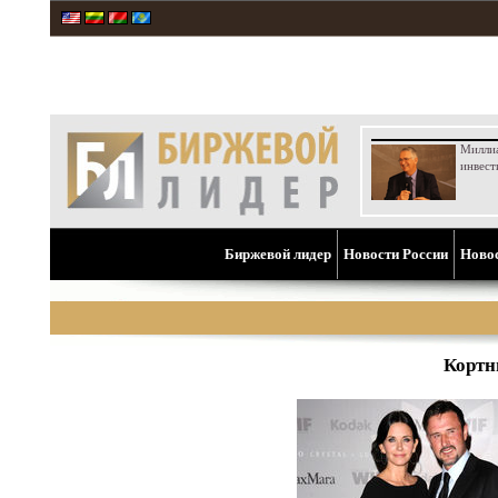
Милли
инвест
Биржевой лидер
Новости России
Ново
Кортн