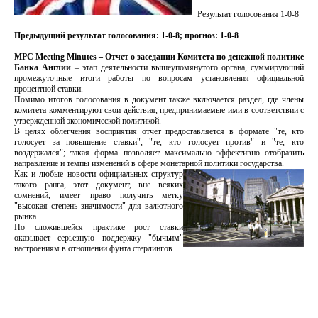
Результат голосования 1-0-8
Предыдущий результат голосования: 1-0-8; прогноз: 1-0-8
MPC Meeting Minutes – Отчет о заседании Комитета по денежной политике
Банка Англии
– этап деятельности вышеупомянутого органа, суммирующий
промежуточные итоги работы по вопросам установления официальной
процентной ставки.
Помимо итогов голосования в документ также включается раздел, где члены
комитета комментируют свои действия, предпринимаемые ими в соответствии с
утвержденной экономической политикой.
В целях облегчения восприятия отчет предоставляется в формате "те, кто
голосует за повышение ставки", "те, кто голосует против" и "те, кто
воздержался"; такая форма позволяет максимально эффективно отобразить
направление и темпы изменений в сфере монетарной политики государства.
Как и любые новости официальных структур
такого ранга, этот документ, вне всяких
сомнений, имеет право получить метку
"высокая степень значимости" для валютного
рынка.
По сложившейся практике рост ставки
оказывает серьезную поддержку "бычьим"
настроениям в отношении фунта стерлингов.