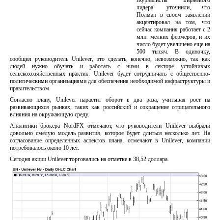
Журналисты "Биржевого
лидера" уточнили, что
Полман в своем заявлении
акцентировал на том, что
сейчас компания работает с 2
млн. мелких фермеров, и их
число будет увеличено еще на
500 тысяч. В одиночку,
сообщил руководитель Unilever, это сделать, конечно, невозможно, так как
людей нужно обучать и работать с ними в секторе устойчивых
сельскохозяйственных практик. Unilever будет сотрудничать с общественно-
политическими организациями для обеспечения необходимой инфраструктуры и
правительством.
Согласно плану, Unilever нарастит оборот в два раза, учитывая рост на
развивающихся рынках, таких как российский и сокращение отрицательного
влияния на окружающую среду.
Аналитики брокера NordFX отмечают, что руководители Unilever выбрали
довольно смелую модель развития, которое будет длиться несколько лет. На
согласование определенных аспектов плана, отмечают в Unilever, компании
потребовалось около 10 лет.
Сегодня акции Unilever торговались на отметке в 38,52 доллара.