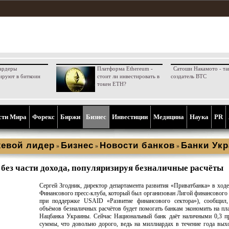
ардеры
Платформа Ethereum -
Сатоши Накамото - та
ируют в биткоин
стоит ли инвестировать в
создатель BTC
токен ETH?
сти Мира
Форекс
Биржи
Бизнес
Инвестиции
Медицина
Наука
PR
евой лидер
Бизнес
Новости банков
Банки Ук
»
»
»
 без части дохода, популяризируя безналичные расчёты
Сергей Згодник, директор департамента развития «Приватбанка» в ходе
Финансового пресс-клуба, который был организован Лигой финансового 
при поддержке USAID «Развитие финансового сектора»), сообщил,
объёмов безналичных расчётов будет помогать банкам экономить на пл
Нацбанка Украины. Сейчас Национальный банк даёт наличными 0,3 п
суммы, что довольно дорого, ведь на миллиардах в течение года вых