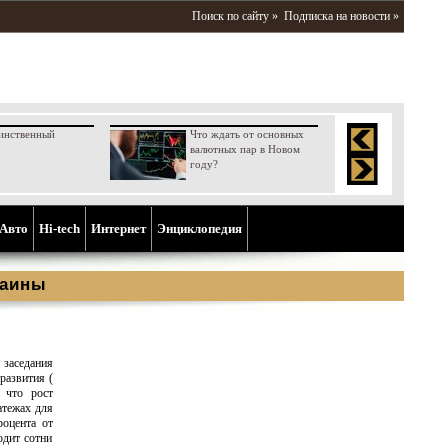
Поиск по сайту »
Подписка на новости »
инственный
Что ждать от основных
валютных пар в Новом
году?
Aвто
Hi-tech
Интернет
Энциклопедия
раины
 заседания
развития (
 что рост
атежах для
роцента от
одит сотни