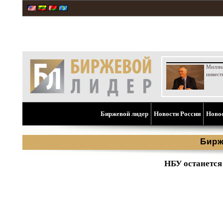
Милли
инвест
Биржевой лидер
Новости России
Ново
Бирж
НБУ останется