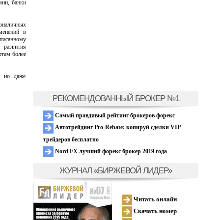
мии, банки
зналичных
менений в
писанному
 развития
ртам более
, но даже
РЕКОМЕНДОВАННЫЙ БРОКЕР №1
Самый правдивый рейтинг брокеров форекс
Автотрейдинг Pro-Rebate: копируй сделки VIP
трейдеров бесплатно
Nord FX лучший форекс брокер 2019 года
ЖУРНАЛ «БИРЖЕВОЙ ЛИДЕР»
Читать онлайн
Скачать номер