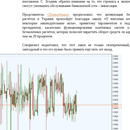
миллионов. С. Згодник обратил внимание на то, что стремясь к эконо
смогут уменьшить обслуживание банкоматной сети – инкассации.
Представитель
«Приватбанка»
предположил, что активизация бе
расчётов в Украине произойдёт благодаря закону «О внесении из
некоторые законодательные акты», принятому парламентом и под
президентом, касательно функционирования платёжных систем и
безналичных расчётов, которая позволит нарастить оборот средств по ка
чем на 20 процентов.
Специалист подытожил, что этот закон не только своевременный
запоздалый и что его нужно было принять ещё пять лет назад.