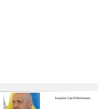
Безру́ков Серге́й Вита́льевич