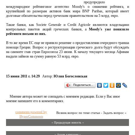
предупредило
международное рейтинговое агентство Moody's о снижении рейтинга, и
крупнейший по размерам активов банк мира BNP Paribas, который имеет
долговые обязательства перед греческим правительством на 5 млрд. евро.
Такие банки, как Societe Generale и Credit Agricole являются владельцами
контрольных пакетов акций греческих банков, а
Moody's уже понизило
рейтинги восьми из них.
В то же время ЕС еще не приняло решение о предоставлении очередного транша
помощи Греции. Вопрос о реструктуризации греческого долга будут обсуждать
на саммите глав стран Евросоюза 23 июня. К началу текущего месяца Афинам
выдали займов на сумму равную 53 млрд. евро.
15 июня 2011 г. 14:29
Автор:
Юлия Богословская
Поделиться…
Мнение автора может не совпадать с мнением редакции. Если у Вас иное
мнение напишите его в комментариях.
comments powered by
Возник вопрос по теме статьи - Задать вопрос »
HyperComments
« Предыдущая новость «
» Архив категории «