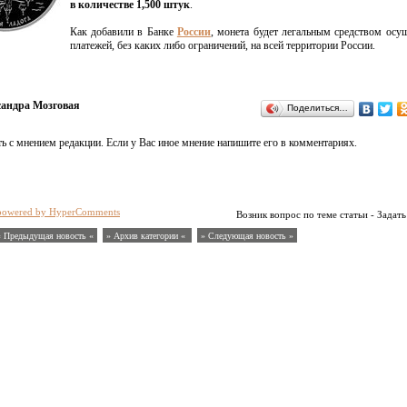
в количестве 1,500 штук
.
Как добавили в Банке
России
, монета будет легальным средством осу
платежей, без каких либо ограничений, на всей территории России.
андра Мозговая
Поделиться…
ь с мнением редакции. Если у Вас иное мнение напишите его в комментариях.
powered by HyperComments
Возник вопрос по теме статьи - Задать
« Предыдущая новость «
» Архив категории «
» Следующая новость »