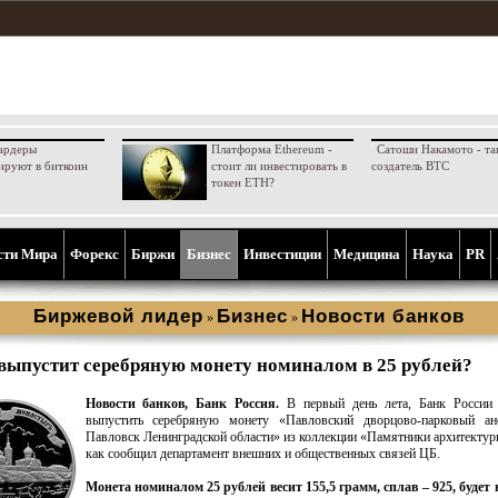
ардеры
Платформа Ethereum -
Сатоши Накамото - та
ируют в биткоин
стоит ли инвестировать в
создатель BTC
токен ETH?
сти Мира
Форекс
Биржи
Бизнес
Инвестиции
Медицина
Наука
PR
Биржевой лидер
Бизнес
Новости банков
»
»
выпустит серебряную монету номиналом в 25 рублей?
Новости банков, Банк Россия.
В первый день лета, Банк России 
выпустить серебряную монету «Павловский дворцово-парковый анс
Павловск Ленинградской области» из коллекции «Памятники архитектур
как сообщил департамент внешних и общественных связей ЦБ.
Монета номиналом 25 рублей весит 155,5 грамм, сплав – 925, буде