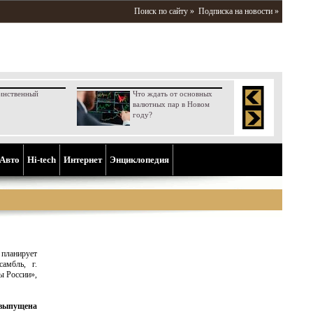
Поиск по сайту »
Подписка на новости »
инственный
Что ждать от основных
валютных пар в Новом
году?
Aвто
Hi-tech
Интернет
Энциклопедия
планирует
амбль, г.
ы России»,
т выпущена