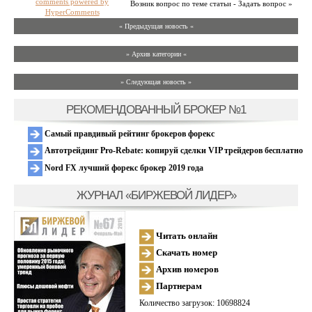
comments powered by
Возник вопрос по теме статьи - Задать вопрос »
HyperComments
« Предыдущая новость «
» Архив категории «
» Следующая новость »
РЕКОМЕНДОВАННЫЙ БРОКЕР №1
Самый правдивый рейтинг брокеров форекс
Автотрейдинг Pro-Rebate: копируй сделки VIP трейдеров бесплатно
Nord FX лучший форекс брокер 2019 года
ЖУРНАЛ «БИРЖЕВОЙ ЛИДЕР»
Читать онлайн
Скачать номер
Архив номеров
Партнерам
Количество загрузок: 10698824