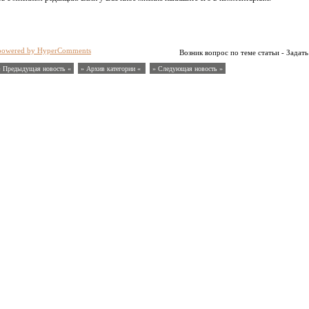
powered by HyperComments
Возник вопрос по теме статьи - Задать
« Предыдущая новость «
» Архив категории «
» Следующая новость »