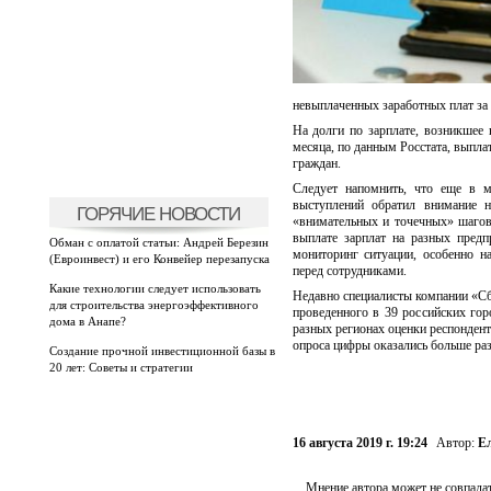
невыплаченных заработных плат за 2
На долги по зарплате, возникшее 
месяца, по данным Росстата, выпла
граждан.
Следует напомнить, что еще в м
выступлений обратил внимание 
ГОРЯЧИЕ НОВОСТИ
«внимательных и точечных» шагов
выплате зарплат на разных предп
Обман с оплатой статьи: Андрей Березин
мониторинг ситуации, особенно н
(Евроинвест) и его Конвейер перезапуска
перед сотрудниками.
Какие технологии следует использовать
Недавно специалисты компании «Сб
для строительства энергоэффективного
проведенного в 39 российских гор
дома в Анапе?
разных регионах оценки респондент
опроса цифры оказались больше раз
Создание прочной инвестиционной базы в
20 лет: Советы и стратегии
16 августа 2019 г. 19:24
Автор:
Е
Мнение автора может не совпадат