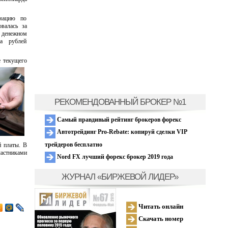
рмацию по
овалась за
в денежном
на рублей
е текущего
РЕКОМЕНДОВАННЫЙ БРОКЕР №1
Самый правдивый рейтинг брокеров форекс
Автотрейдинг Pro-Rebate: копируй сделки VIP
трейдеров бесплатно
й платы. В
частниками
Nord FX лучший форекс брокер 2019 года
ЖУРНАЛ «БИРЖЕВОЙ ЛИДЕР»
Читать онлайн
Скачать номер