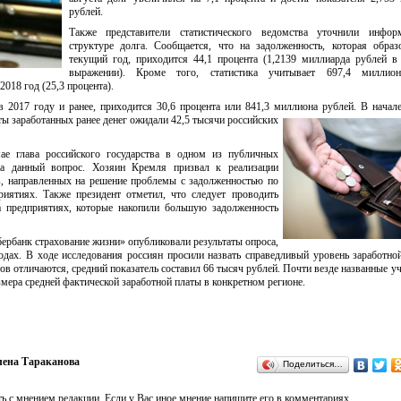
рублей.
Также представители статистического ведомства уточнили инфо
структуре долга. Сообщается, что на задолженность, которая образ
текущий год, приходится 44,1 процента (1,2139 миллиарда рублей 
выражении). Кроме того, статистика учитывает 697,4 миллио
018 год (25,3 процента).
в 2017 году и ранее, приходится 30,6 процента или 841,3 миллиона руб
лей. В начал
ты заработанных ранее денег ожидали 42,5 тысячи российских
ае глава российского государства в одном из публичных
на данный вопрос. Хозяин Кремля призвал к реализации
, направленных на решение проблемы с задолженностью по
риятиях. Также президент отметил, что следует проводить
а предприятиях, которые накопили большую задолженность
ербанк страхование жизни» опубликовали результаты опроса,
одах. В ходе исследования россиян просили назвать справедливый уровень заработно
ов отличаются, средний показатель составил 66 тысяч рублей. Почти везде названные у
мера средней фактической заработной платы в конкретном регионе.
лена Тараканова
Поделиться…
ь с мнением редакции. Если у Вас иное мнение напишите его в комментариях.