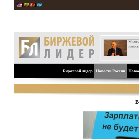
Милли
инвест
Биржевой лидер
Новости России
Ново
В