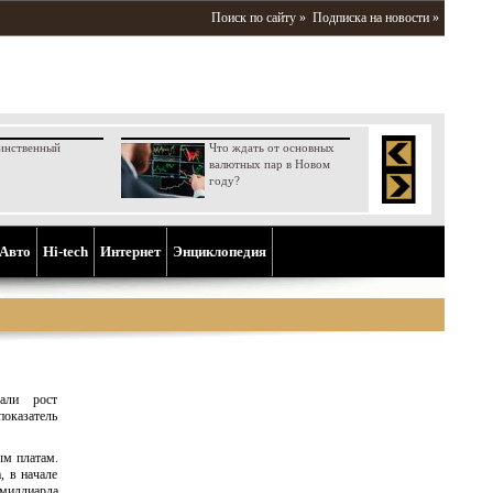
Поиск по сайту »
Подписка на новости »
инственный
Что ждать от основных
валютных пар в Новом
году?
Aвто
Hi-tech
Интернет
Энциклопедия
вали рост
показатель
ым платам.
, в начале
 миллиарда