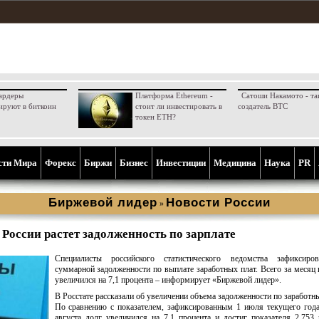
ардеры
Платформа Ethereum -
Сатоши Накамото - та
ируют в биткоин
стоит ли инвестировать в
создатель BTC
токен ETH?
сти Мира
Форекс
Биржи
Бизнес
Инвестиции
Медицина
Наука
PR
Биржевой лидер
Новости России
»
 России растет задолженность по зарплате
Специалисты российского статистического ведомства зафиксиро
суммарной задолженности по выплате заработных плат. Всего за месяц 
увеличился на 7,1 процента – информирует «Биржевой лидер».
В Росстате рассказали об увеличении объема задолженности по заработн
По сравнению с показателем, зафиксированным 1 июля текущего года
августа долг увеличился на 7,1 процента и достиг показателя 2,753