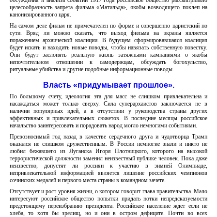
обсуждения и анализа событий 1917 года российское общество рассматривало
целесообразность запрета фильма «Матильда», якобы возводящего поклеп на
канонизированного царя.
На самом деле фильм не примечателен по форме и совершенно царистский по
сути. Вряд ли можно сказать, что выход фильма на экраны является
поражением архаической коалиции. В будущем сформировавшаяся коалиция
будет искать и находить новые поводы, чтобы навязать собственную повестку.
Они будут заслонять реальную жизнь затяжными кампаниями о якобы
непочтительном отношении к самодержцам, обсуждать богохульство,
ритуальные убийства и другие подобные информационные поводы.
Власть «придумывает прошлое».
По большому счету, идеология эта для масс не слишком привлекательна и
насаждаться может только сверху. Сила суперархаистов заключается не в
наличии популярных идей, а в отсутствии у руководства страны других
эффективных и привлекательных сюжетов. В последние месяцы российское
начальство заинтересовать и порадовать народ могло немногими событиями.
Превозносимый год назад в качестве сердечного друга и чудотворца Трамп
оказался не слишком дружественным. В России немногие знали и никто не
любил бежавшего из Луганска Игоря Плотницкого, которого на высокой
террористической должности заменил неизвестный публике человек. Пока даже
неизвестно, допустят ли россиян к участию в зимней Олимпиаде,
непривлекательной информацией является лишение российских чемпионов
сочинских медалей и первого места страны в командном зачете.
Отсутствует и рост уровня жизни, о котором говорит глава правительства. Мало
интересуют российское общество попытки придать нотки непредсказуемости
предстоящему переизбранию президента. Российское население ждет если не
хлеба, то хотя бы зрелищ, но и они в остром дефиците. Почти во всех