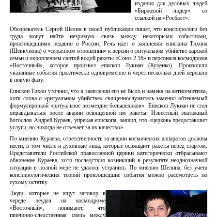
издания для деловых людей
«Биржевой лидер» со
ссылкой на «Росбалт».
Обозреватель Сергей Шелин в своей публикации пишет, что конспирологи без
труда могут найти незримую связь между некоторыми событиями,
произошедшими недавно в России. Речь идет о заявлении епископа Тихона
(Шевкунова) о «серьезном отношении» к версии о ритуальном убийстве царской
семьи и окроплением святой водой ракеты «Союз 2.1б» и персонала космодрома
«Восточный», которое произвел епископ Лукиан (Куценко). Произошли
указанные события практически одновременно и через несколько дней перешли
в новую фазу.
Епископ Тихон уточнил, что в заявлении его не было и намека на антисемитизм,
хотя слова о «ритуальном убийстве» священнослужитель заменил обтекаемый
формулировкой «ритуальное возмездие большевиков». Епископ Лукиан не стал
оправдываться после аварии освященной им ракеты. Известный эпатажный
богослов Андрей Кураев, упрекая епископа, заявил, что «церковь предоставляет
услуги, но никогда не отвечает за их качество».
По мнению Кураева, ответственность за аварии космических аппаратов должны
нести, в том числе и духовные лица, которые освящают ракеты перед стартом.
Представители Российской православной церкви категорически отбрасывают
обвинение Кураева, хотя последствия возникший в результате неоднозначной
ситуации в полной мере не удалось устранить. По мнению Шелина, без учета
конспирологических теорий произошедшие события можно рассмотреть по
сухому остатку.
Люди, которые не ищут заговор в
череде неудач на космодроме
«Восточный», понимают, что
причинно-следственная связь между