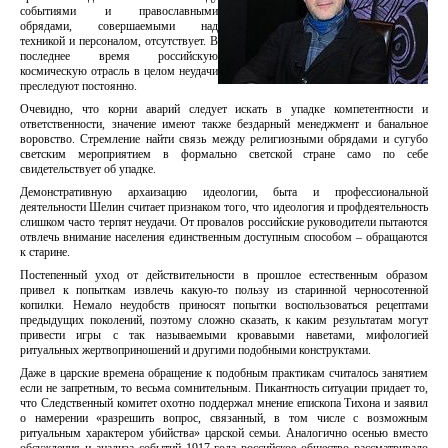
событиями и православными
обрядами, совершаемыми над
техникой и персоналом, отсутствует. В
последнее время российскую
космическую отрасль в целом неудачи
преследуют постоянно.
Очевидно, что корни аварий следует искать в упадке компетентности и
ответственности, значение имеют также бездарный менеджмент и банальное
воровство. Стремление найти связь между религиозными обрядами и сугубо
светским мероприятием в формально светской стране само по себе
свидетельствует об упадке.
Демонстративную архаизацию идеологии, быта и профессиональной
деятельности Шелин считает признаком того, что идеология и профдеятельность
слишком часто терпят неудачи. От провалов российские руководители пытаются
отвлечь внимание населения единственным доступным способом – обращаются
к старине.
Постепенный уход от действительности в прошлое естественным образом
привел к попыткам извлечь какую-то пользу из старинной черносотенной
копилки. Немало неудобств приносят попытки воспользоваться рецептами
предыдущих поколений, поэтому сложно сказать, к каким результатам могут
привести игры с так называемыми кровавыми наветами, мифологией
ритуальных жертвоприношений и другими подобными конструктами.
Даже в царские времена обращение к подобным практикам считалось занятием
если не запретным, то весьма сомнительным. Пикантность ситуации придает то,
что Следственный комитет охотно поддержал мнение епископа Тихона и заявил
о намерении «разрешить вопрос, связанный, в том числе с возможным
ритуальным характером убийства» царской семьи. Аналогично осенью вместо