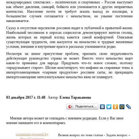
международных спектаклях – политических и спортивных – Россия выступает
как объект давления, санкций, бойкота или упоминается в других неприятных
контекстах. Население почти не требует искать выход из изоляции, в
большинстве случаев соглашается с начальством, но уныние постепенно
накапливается.
Скуку и отсутствие перспектив россияне видят в публичной и приватной жизни.
Наибольший пессимизм в опросах социологов демонстрируют жители столиц,
жизнь которых на первый взгляд кажется самой комфортной. Описывая
существующие трудности, они жалуются на начальство и трудные жизненные
условия, внешние и внутренние враги в рассказах упоминаются редко.
Несмотря на явное присутствие проблем, признать свою неудачливость
действующее руководство страны не может. Вместо этого начальство ищет
какие-то приманки для народа. Придумать что-то новое сложно, поэтому
«придумывают старое». Шелин констатирует, что мифами на старинные темы и
импортозамещенным «сырным продуктом» россияне сыты, но прекращать
импортозамещение интеллектуальное начальство явно не планирует.
03 декабря 2017 г. 11:48
Автор:
Елена Тараканова
Поделиться…
Мнение автора может не совпадать с мнением редакции. Если у Вас иное
мнение напишите его в комментариях.
comments powered by
Возник вопрос по теме статьи - Задать вопрос »
HyperComments