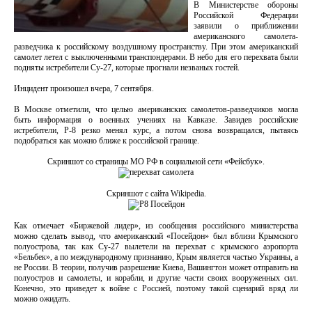
В Министерстве обороны
Российской Федерации
заявили о приближении
американского самолета-
разведчика к российскому воздушному пространству. При этом американский
самолет летел с выключенными транспондерами. В небо для его перехвата были
подняты истребители Су-27, которые прогнали незваных гостей.
Инцидент произошел вчера, 7 сентября.
В Москве отметили, что целью американских самолетов-разведчиков могла
быть информация о военных учениях на Кавказе. Завидев российские
истребители, Р-8 резко менял курс, а потом снова возвращался, пытаясь
подобраться как можно ближе к российской границе.
Скриншот со страницы МО РФ в социальной сети «Фейсбук».
Скриншот с сайта Wikipedia.
Как отмечает «Биржевой лидер», из сообщения российского министерства
можно сделать вывод, что американский «Посейдон» был вблизи Крымского
полуострова, так как Су-27 вылетели на перехват с крымского аэропорта
«Бельбек», а по международному признанию, Крым является частью Украины, а
не России. В теории, получив разрешение Киева, Вашингтон может отправить на
полуостров и самолеты, и корабли, и другие части своих вооруженных сил.
Конечно, это приведет к войне с Россией, поэтому такой сценарий вряд ли
можно ожидать.