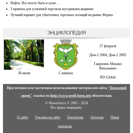
Нефть: Все могло быть и хуже…
3 правила для успешной торговли мусорными акциями
Лучший вариант для убыточных торговых позиций на рынке Форекс
ЭНЦИКЛОПЕДИЯ
27 февраля
Дом-2 2004, Дом-2 2005
Гаврилюк Михаил
Витальевич
30 июня
Славянск
RD Global
При полном или частичном использовании материалов сайта
"Биржевой
лидер"
ссылка на
http://www.profi-forex.org
обязательна.
© Masterforex-V 2005 - 2024
Все права защищены.
О сайте
Реклама на сайте
Партнерам
Авторам
Наши
контакты