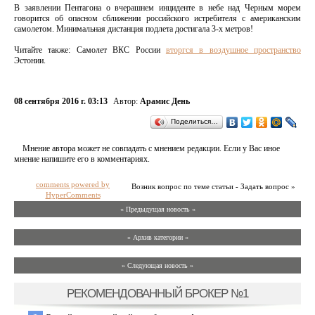
В заявлении Пентагона о вчерашнем инциденте в небе над Черным морем
говорится об опасном сближении российского истребителя с американским
самолетом. Минимальная дистанция подлета достигала 3-х метров!
Читайте также: Самолет ВКС России
вторгся в воздушное пространство
Эстонии.
08 сентября 2016 г. 03:13
Автор:
Арамис День
Поделиться…
Мнение автора может не совпадать с мнением редакции. Если у Вас иное
мнение напишите его в комментариях.
comments powered by
Возник вопрос по теме статьи - Задать вопрос »
HyperComments
« Предыдущая новость «
» Архив категории «
» Следующая новость »
РЕКОМЕНДОВАННЫЙ БРОКЕР №1