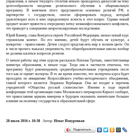
управления, в начале текущего столетия немало проводилось дискуссий на тему
целесообразности введения религиозного обучения в общешкольную
программу. В конечном итоге представители основных религий РФ, в
партнерстве с государством, смогли сформировать подход, который
удовлетворил всех и внес определенную ясность в этот вопрос. Однако новый
предмет может привести к очередному витку межконфессионального конфликта,
что приведет к совершенно непрогнозируемым последствиям.
Юрий Каннер, глава Конгресса евреев Российской Федерации, назвал новый курс
«троянским конем». По его мнению, детей будут обучать не культуре, а
конкретно – православию. Детям следует представлять мир в полном цвете. Он
в числе прочего выказал уверенность, что общеобразовательные школы вообще
не должны касаться вопросов религии.
О начале работы над этим курсом рассказала Наталья Третьяк, заместительница
министра образования, в начале года. Тогда она в частности отмечала, что
программу будут рекомендовать среднеобразовательным учреждениям после
того как ее оценят эксперты. В то же время известно, что экспертиза курса будет
проходить по инициативе Всероссийского учебно-методического объединения,
главой которого является Людмила Вербицкая. Она же входит в перечень
учредителей «Общества русской словесности». Именно в ходе первой
конференции этой организации глава Московского патриархата Кирилл сообщил,
что православная церковь намерена в будущем оказывать значительно большее
влияние на политику государства в образовательной сфере.
28 июля 2016 г. 10:38
Автор:
Игнат Изнуренков
Поделиться…