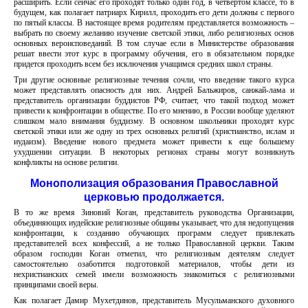
расширить. Если сейчас его проходят только один год, в четвертом классе, то в
будущем, как полагает патриарх Кирилл, проходить его дети должны с первого
по пятый классы. В настоящее время родителям представляется возможность –
выбрать по своему желанию изучение светской этики, либо религиозных основ
основных вероисповеданий. В том случае если в Министерстве образования
решат ввести этот курс в программу обучения, его в обязательном порядке
придется проходить всем без исключения учащимся средних школ страны.
Три другие основные религиозные течения сочли, что введение такого курса
может представлять опасность для них. Андрей Бальжиров, санжай-лама и
представитель организации буддистов РФ, считает, что такой подход может
привести к конфронтации в обществе. По его мнению, в России вообще уделяют
слишком мало внимания буддизму. В основном школьники проходят курс
светской этики или же одну из трех основных религий (христианство, ислам и
иудаизм). Введение нового предмета может привести к еще большему
ухудшении ситуации. В некоторых регионах страны могут возникнуть
конфликты на основе религии.
Монополизация образования Православной
церковью продолжается.
В то же время Зиновий Коган, представитель руководства Организации,
объединяющих иудейские религиозные общины указывает, что для недопущения
конфронтации, к созданию обучающих программ следует привлекать
представителей всех конфессий, а не только Православной церкви. Таким
образом господин Коган отметил, что религиозным деятелям следует
самостоятельно озаботится подготовкой материалов, чтобы дети из
нехристианских семей имели возможность знакомиться с религиозными
принципами своей веры.
Как полагает Дамир Мухетдинов, представитель Мусульманского духовного