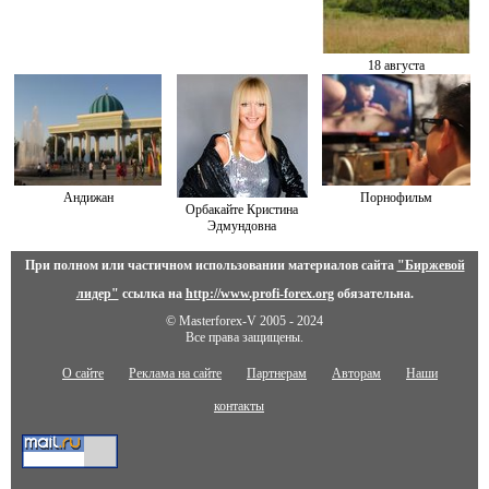
18 августа
Андижан
Порнофильм
Орбакайте Кристина
Эдмундовна
При полном или частичном использовании материалов сайта
"Биржевой
лидер"
ссылка на
http://www.profi-forex.org
обязательна.
© Masterforex-V 2005 - 2024
Все права защищены.
О сайте
Реклама на сайте
Партнерам
Авторам
Наши
контакты