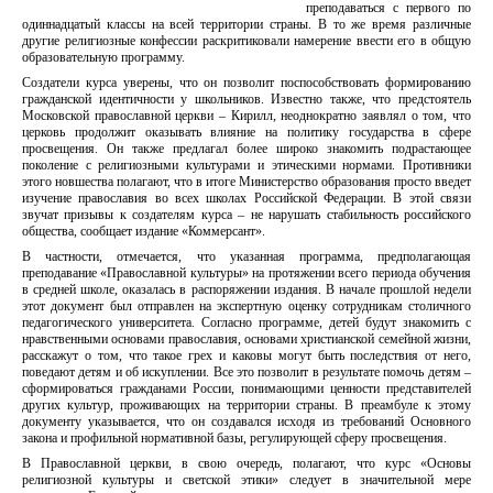
преподаваться с первого по
одиннадцатый классы на всей территории страны. В то же время различные
другие религиозные конфессии раскритиковали намерение ввести его в общую
образовательную программу.
Создатели курса уверены, что он позволит поспособствовать формированию
гражданской идентичности у школьников. Известно также, что предстоятель
Московской православной церкви – Кирилл, неоднократно заявлял о том, что
церковь продолжит оказывать влияние на политику государства в сфере
просвещения. Он также предлагал более широко знакомить подрастающее
поколение с религиозными культурами и этическими нормами. Противники
этого новшества полагают, что в итоге Министерство образования просто введет
изучение православия во всех школах Российской Федерации. В этой связи
звучат призывы к создателям курса – не нарушать стабильность российского
общества, сообщает издание «Коммерсант».
В частности, отмечается, что указанная программа, предполагающая
преподавание «Православной культуры» на протяжении всего периода обучения
в средней школе, оказалась в распоряжении издания. В начале прошлой недели
этот документ был отправлен на экспертную оценку сотрудникам столичного
педагогического университета. Согласно программе, детей будут знакомить с
нравственными основами православия, основами христианской семейной жизни,
расскажут о том, что такое грех и каковы могут быть последствия от него,
поведают детям и об искуплении. Все это позволит в результате помочь детям –
сформироваться гражданами России, понимающими ценности представителей
других культур, проживающих на территории страны. В преамбуле к этому
документу указывается, что он создавался исходя из требований Основного
закона и профильной нормативной базы, регулирующей сферу просвещения.
В Православной церкви, в свою очередь, полагают, что курс «Основы
религиозной культуры и светской этики» следует в значительной мере