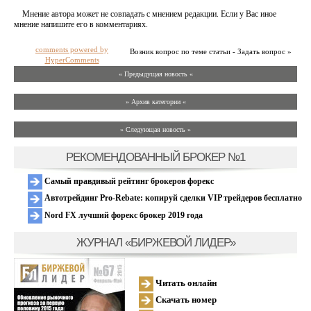
Мнение автора может не совпадать с мнением редакции. Если у Вас иное
мнение напишите его в комментариях.
comments powered by
Возник вопрос по теме статьи - Задать вопрос »
HyperComments
« Предыдущая новость «
» Архив категории «
» Следующая новость »
РЕКОМЕНДОВАННЫЙ БРОКЕР №1
Самый правдивый рейтинг брокеров форекс
Автотрейдинг Pro-Rebate: копируй сделки VIP трейдеров бесплатно
Nord FX лучший форекс брокер 2019 года
ЖУРНАЛ «БИРЖЕВОЙ ЛИДЕР»
Читать онлайн
Скачать номер